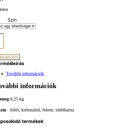
leten
Szín
csat
iség
ba teszem
rmékleírás
További információk
ovábbi információk
ömeg
0,25 kg
Szín
fehér, krémszínű, fekete, sötétbarna
pcsolódó termékek