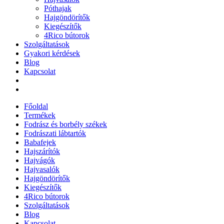
Póthajak
Hajgöndörítők
Kiegészítők
4Rico bútorok
Szolgáltatások
Gyakori kérdések
Blog
Kapcsolat
Főoldal
Termékek
Fodrász és borbély székek
Fodrászati lábtartók
Babafejek
Hajszárítók
Hajvágók
Hajvasalók
Hajgöndörítők
Kiegészítők
4Rico bútorok
Szolgáltatások
Blog
Kapcsolat