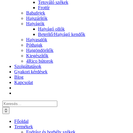
Tetováló székek
Frottír
Babafejek
Hajszárítók
Hajvágók
Hajvágó ollók
Beterítő/Hajvágó kendők
Hajvasalók
Póthajak
Hajgöndörítők
Kiegészítők
4Rico bútorok
Szolgáltatások
Gyakori kérdések
Blog
Kapcsolat
Keresés...
Főoldal
Termékek
Fodrász és borbély székek