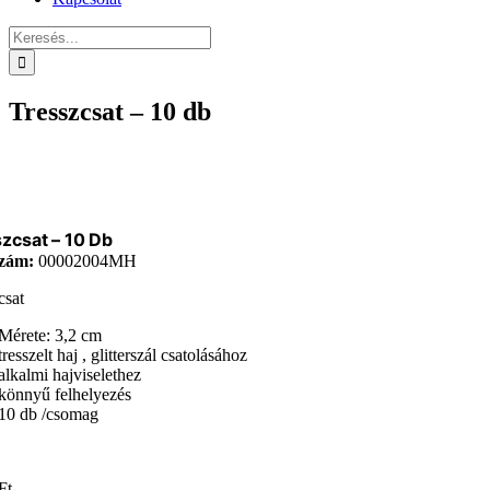
Keresés...
Tresszcsat – 10 db
zcsat – 10 Db
zám:
00002004MH
csat
Mérete: 3,2 cm
tresszelt haj , glitterszál csatolásához
alkalmi hajviselethez
könnyű felhelyezés
10 db /csomag
Ft