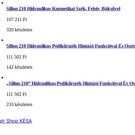
Sillon 210 Hidraulikus Kozmetikai Szék, Fehér, Bölcsővel
107 211
Ft
320 készleten
Sillon 210 Hidraulikus Pedikűrszék Hintázó Funkcióval És Oszto
111 502
Ft
142 készleten
„Sillon 210” Hidraulikus Pedikűrszék Hintázó Funkcióval És Osz
111 502
Ft
233 készleten
air Shop KÉSA