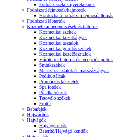
Fodrász székek gyerekeknek
Fodrászati fejmosók/hajmosók
Hordozható fodrászati fejmosóállomás
Fodrászati lábtartók
Kozmetikai berendezések és bútorok
Kozmetikai székek
Kozmetikai kezelőágyak
Kozmetikai asztalok
Kozmetikai gurulós székek
Kozmetikai kezelőasztalok
Várótermi bútorok és recepciós pultok
Sminkszékek
Masszázsasztalok és masszázságyak
Pedikűrtálcák
Promóciós készletek
Spa fotelek
Pótalkatrészek
Tetováló székek
Frottír
Babafejek
Hajszárítók
Hajvágók
Hajvágó ollók
Beterítő/Hajvágó kendők
Hajvasalók