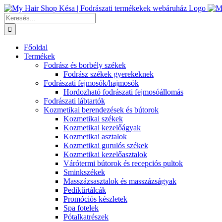
Kihagyás
Keresés...
Főoldal
Termékek
Fodrász és borbély székek
Fodrász székek gyerekeknek
Fodrászati fejmosók/hajmosók
Hordozható fodrászati fejmosóállomás
Fodrászati lábtartók
Kozmetikai berendezések és bútorok
Kozmetikai székek
Kozmetikai kezelőágyak
Kozmetikai asztalok
Kozmetikai gurulós székek
Kozmetikai kezelőasztalok
Várótermi bútorok és recepciós pultok
Sminkszékek
Masszázsasztalok és masszázságyak
Pedikűrtálcák
Promóciós készletek
Spa fotelek
Pótalkatrészek