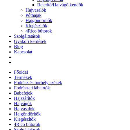
Beterítő/Hajvágó kendők
Hajvasalók
Póthajak
Hajgöndörítők
Kiegészítők
4Rico bútorok
Szolgáltatások
Gyakori kérdések
Blog
Kapcsolat
Főoldal
Termékek
Fodrász és borbély székek
Fodrászati lábtartók
Babafejek
Hajszárítók
Hajvágók
Hajvasalók
Hajgöndörítők
Kiegészítők
4Rico bútorok
Szolgáltatások