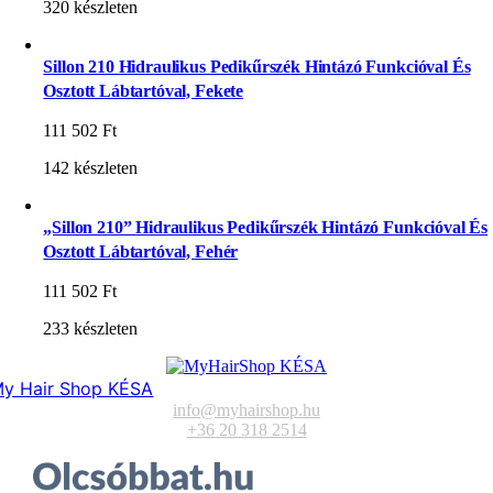
320 készleten
Sillon 210 Hidraulikus Pedikűrszék Hintázó Funkcióval És
Osztott Lábtartóval, Fekete
111 502
Ft
142 készleten
„Sillon 210” Hidraulikus Pedikűrszék Hintázó Funkcióval És
Osztott Lábtartóval, Fehér
111 502
Ft
233 készleten
y Hair Shop KÉSA
info@myhairshop.hu
+36 20 318 2514