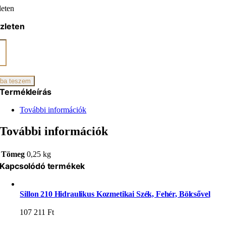
leten
zleten
űrű
ba teszem
zer
Termékleírás
iség
További információk
További információk
Tömeg
0,25 kg
Kapcsolódó termékek
Sillon 210 Hidraulikus Kozmetikai Szék, Fehér, Bölcsővel
107 211
Ft