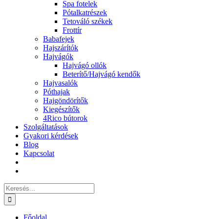
Spa fotelek
Pótalkatrészek
Tetováló székek
Frottír
Babafejek
Hajszárítók
Hajvágók
Hajvágó ollók
Beterítő/Hajvágó kendők
Hajvasalók
Póthajak
Hajgöndörítők
Kiegészítők
4Rico bútorok
Szolgáltatások
Gyakori kérdések
Blog
Kapcsolat
Keresés...
Főoldal