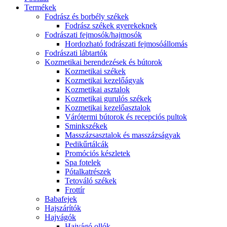
Termékek
Fodrász és borbély székek
Fodrász székek gyerekeknek
Fodrászati fejmosók/hajmosók
Hordozható fodrászati fejmosóállomás
Fodrászati lábtartók
Kozmetikai berendezések és bútorok
Kozmetikai székek
Kozmetikai kezelőágyak
Kozmetikai asztalok
Kozmetikai gurulós székek
Kozmetikai kezelőasztalok
Várótermi bútorok és recepciós pultok
Sminkszékek
Masszázsasztalok és masszázságyak
Pedikűrtálcák
Promóciós készletek
Spa fotelek
Pótalkatrészek
Tetováló székek
Frottír
Babafejek
Hajszárítók
Hajvágók
Hajvágó ollók