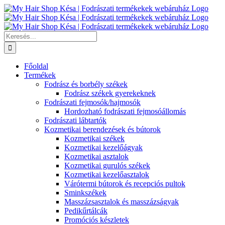
Kihagyás
Keresés...
Főoldal
Termékek
Fodrász és borbély székek
Fodrász székek gyerekeknek
Fodrászati fejmosók/hajmosók
Hordozható fodrászati fejmosóállomás
Fodrászati lábtartók
Kozmetikai berendezések és bútorok
Kozmetikai székek
Kozmetikai kezelőágyak
Kozmetikai asztalok
Kozmetikai gurulós székek
Kozmetikai kezelőasztalok
Várótermi bútorok és recepciós pultok
Sminkszékek
Masszázsasztalok és masszázságyak
Pedikűrtálcák
Promóciós készletek