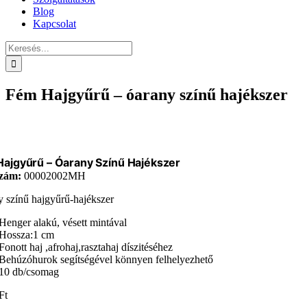
Blog
Kapcsolat
Keresés...
Fém Hajgyűrű – óarany színű hajékszer
ajgyűrű – Óarany Színű Hajékszer
zám:
00002002MH
 színű hajgyűrű-hajékszer
Henger alakú, vésett mintával
Hossza:1 cm
Fonott haj ,afrohaj,rasztahaj díszitéséhez
Behúzóhurok segítségével könnyen felhelyezhető
10 db/csomag
Ft