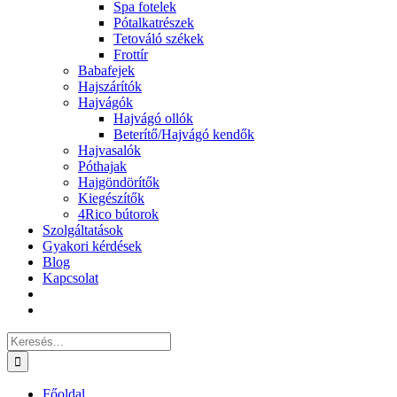
Spa fotelek
Pótalkatrészek
Tetováló székek
Frottír
Babafejek
Hajszárítók
Hajvágók
Hajvágó ollók
Beterítő/Hajvágó kendők
Hajvasalók
Póthajak
Hajgöndörítők
Kiegészítők
4Rico bútorok
Szolgáltatások
Gyakori kérdések
Blog
Kapcsolat
Keresés...
Főoldal