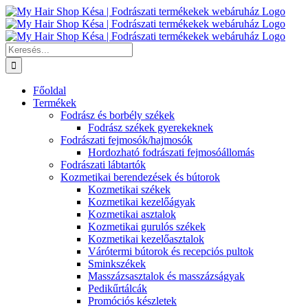
Kihagyás
Keresés...
Főoldal
Termékek
Fodrász és borbély székek
Fodrász székek gyerekeknek
Fodrászati fejmosók/hajmosók
Hordozható fodrászati fejmosóállomás
Fodrászati lábtartók
Kozmetikai berendezések és bútorok
Kozmetikai székek
Kozmetikai kezelőágyak
Kozmetikai asztalok
Kozmetikai gurulós székek
Kozmetikai kezelőasztalok
Várótermi bútorok és recepciós pultok
Sminkszékek
Masszázsasztalok és masszázságyak
Pedikűrtálcák
Promóciós készletek