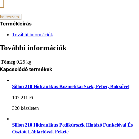
ó
iség
ba teszem
Termékleírás
További információk
További információk
Tömeg
0,25 kg
Kapcsolódó termékek
Sillon 210 Hidraulikus Kozmetikai Szék, Fehér, Bölcsővel
107 211
Ft
320 készleten
Sillon 210 Hidraulikus Pedikűrszék Hintázó Funkcióval És
Osztott Lábtartóval, Fekete