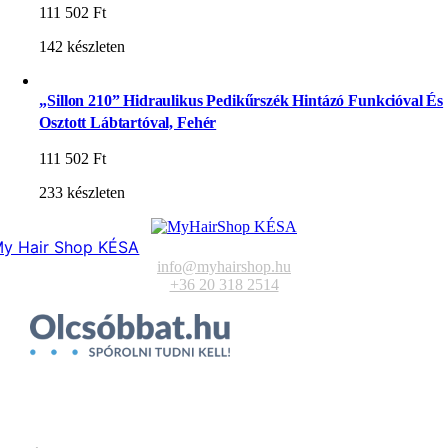
111 502
Ft
142 készleten
„Sillon 210” Hidraulikus Pedikűrszék Hintázó Funkcióval És
Osztott Lábtartóval, Fehér
111 502
Ft
233 készleten
y Hair Shop KÉSA
info@myhairshop.hu
+36 20 318 2514