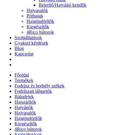
Beterítő/Hajvágó kendők
Hajvasalók
Póthajak
Hajgöndörítők
Kiegészítők
4Rico bútorok
Szolgáltatások
Gyakori kérdések
Blog
Kapcsolat
Főoldal
Termékek
Fodrász és borbély székek
Fodrászati lábtartók
Babafejek
Hajszárítók
Hajvágók
Hajvasalók
Hajgöndörítők
Kiegészítők
4Rico bútorok
Szolgáltatások