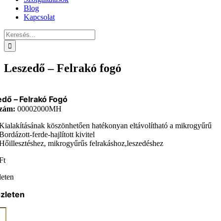
Blog
Kapcsolat
Keresés...
Leszedő – Felrakó fogó
dő – Felrakó Fogó
zám:
00002000MH
Kialakításának köszönhetően hatékonyan eltávolítható a mikrogyűrű
Bordázott-ferde-hajlított kivitel
Hőillesztéshez, mikrogyűrűs felrakáshoz,leszedéshez
Ft
leten
zleten
dő