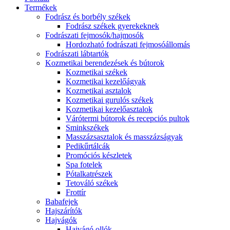
Termékek
Fodrász és borbély székek
Fodrász székek gyerekeknek
Fodrászati fejmosók/hajmosók
Hordozható fodrászati fejmosóállomás
Fodrászati lábtartók
Kozmetikai berendezések és bútorok
Kozmetikai székek
Kozmetikai kezelőágyak
Kozmetikai asztalok
Kozmetikai gurulós székek
Kozmetikai kezelőasztalok
Várótermi bútorok és recepciós pultok
Sminkszékek
Masszázsasztalok és masszázságyak
Pedikűrtálcák
Promóciós készletek
Spa fotelek
Pótalkatrészek
Tetováló székek
Frottír
Babafejek
Hajszárítók
Hajvágók
Hajvágó ollók