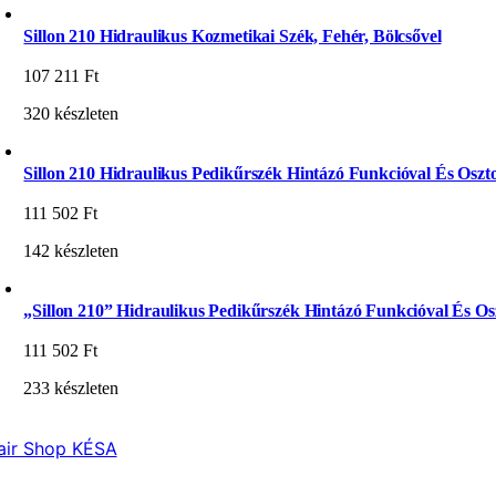
Sillon 210 Hidraulikus Kozmetikai Szék, Fehér, Bölcsővel
107 211
Ft
320 készleten
Sillon 210 Hidraulikus Pedikűrszék Hintázó Funkcióval És Oszto
111 502
Ft
142 készleten
„Sillon 210” Hidraulikus Pedikűrszék Hintázó Funkcióval És Osz
111 502
Ft
233 készleten
air Shop KÉSA