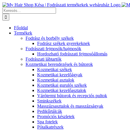
Kihagyás
Keresés...
Főoldal
Termékek
Fodrász és borbély székek
Fodrász székek gyerekeknek
Fodrászati fejmosók/hajmosók
Hordozható fodrászati fejmosóállomás
Fodrászati lábtartók
Kozmetikai berendezések és bútorok
Kozmetikai székek
Kozmetikai kezelőágyak
Kozmetikai asztalok
Kozmetikai gurulós székek
Kozmetikai kezelőasztalok
Várótermi bútorok és recepciós pultok
Sminkszékek
Masszázsasztalok és masszázságyak
Pedikűrtálcák
Promóciós készletek
Spa fotelek
Pótalkatrészek