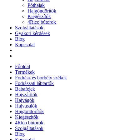
Póthajak
Hajgöndörítők
Kiegészítők
4Rico bútorok
Szolgáltatások
Gyakori kérdések
Blog
Kapcsolat
Főoldal
Termékek
Fodrász és borbély székek
Fodrászati lábtartók
Babafejek
Hajszárítók
Hajvágók
Hajvasalók
Hajgöndörítők
Kiegészítők
4Rico bútorok
Szolgáltatások
Blog
Kapcsolat