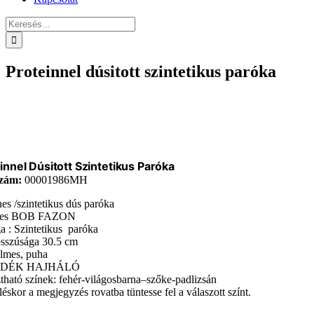
Keresés...
Proteinnel dúsitott szintetikus paróka
innel Dúsitott Szintetikus Paróka
zám:
00001986MH
nes /szintetikus dús paróka
nes BOB FAZON
 : Szintetikus paróka
sszúsága 30.5 cm
lmes, puha
DÉK HAJHÁLÓ
tható színek: fehér-világosbarna–szőke-padlizsán
éskor a megjegyzés rovatba tüntesse fel a válaszott színt.