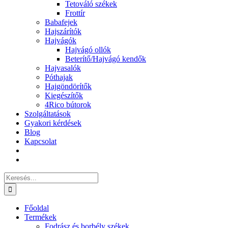
Tetováló székek
Frottír
Babafejek
Hajszárítók
Hajvágók
Hajvágó ollók
Beterítő/Hajvágó kendők
Hajvasalók
Póthajak
Hajgöndörítők
Kiegészítők
4Rico bútorok
Szolgáltatások
Gyakori kérdések
Blog
Kapcsolat
Keresés...
Főoldal
Termékek
Fodrász és borbély székek