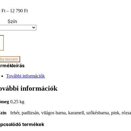
Ártartomány:
0
Ft
–
12 790
Ft
11
Szín
790 Ft
-
12
790 Ft
nnel
t
ikus
iség
ba teszem
rmékleírás
További információk
ovábbi információk
ömeg
0,25 kg
Szín
fehér, padlizsán, világos barna, karamell, szőkésbarna, pink, rózs
pcsolódó termékek