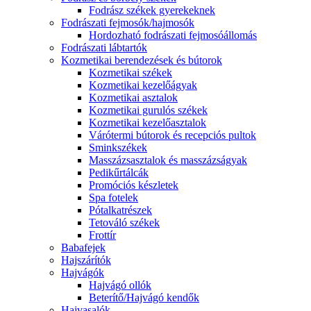
Fodrász székek gyerekeknek
Fodrászati fejmosók/hajmosók
Hordozható fodrászati fejmosóállomás
Fodrászati lábtartók
Kozmetikai berendezések és bútorok
Kozmetikai székek
Kozmetikai kezelőágyak
Kozmetikai asztalok
Kozmetikai gurulós székek
Kozmetikai kezelőasztalok
Várótermi bútorok és recepciós pultok
Sminkszékek
Masszázsasztalok és masszázságyak
Pedikűrtálcák
Promóciós készletek
Spa fotelek
Pótalkatrészek
Tetováló székek
Frottír
Babafejek
Hajszárítók
Hajvágók
Hajvágó ollók
Beterítő/Hajvágó kendők
Hajvasalók