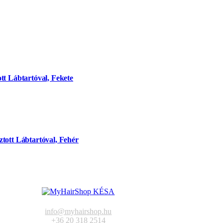
tt Lábtartóval, Fekete
tott Lábtartóval, Fehér
info@myhairshop.hu
+36 20 318 2514