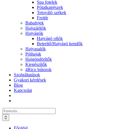
Spa fotelek
Pótalkatrészek
Tetováló székek
Frottír
Babafejek
Hajszárítók
Hajvágók
Hajvágó ollók
Beterítő/Hajvágó kendők
Hajvasalók
Póthajak
Hajgöndörítők
Kiegészítők
4Rico bútorok
Szolgáltatások
Gyakori kérdések
Blog
Kapcsolat
Keresés...
Főoldal