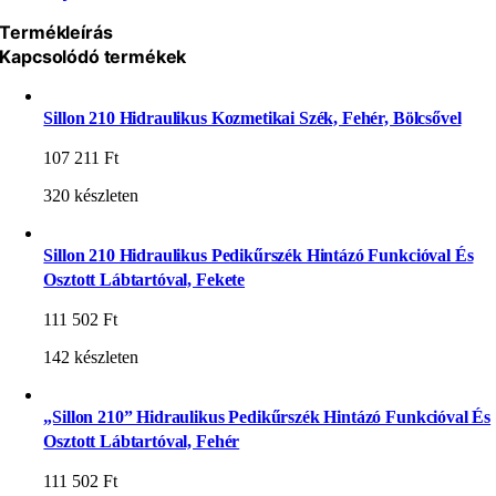
Termékleírás
Kapcsolódó termékek
Sillon 210 Hidraulikus Kozmetikai Szék, Fehér, Bölcsővel
107 211
Ft
320 készleten
Sillon 210 Hidraulikus Pedikűrszék Hintázó Funkcióval És
Osztott Lábtartóval, Fekete
111 502
Ft
142 készleten
„Sillon 210” Hidraulikus Pedikűrszék Hintázó Funkcióval És
Osztott Lábtartóval, Fehér
111 502
Ft