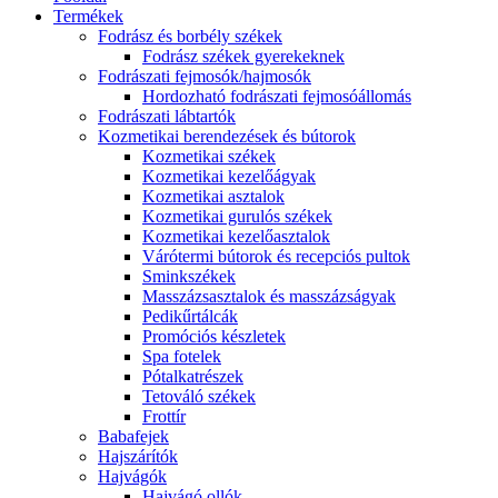
Termékek
Fodrász és borbély székek
Fodrász székek gyerekeknek
Fodrászati fejmosók/hajmosók
Hordozható fodrászati fejmosóállomás
Fodrászati lábtartók
Kozmetikai berendezések és bútorok
Kozmetikai székek
Kozmetikai kezelőágyak
Kozmetikai asztalok
Kozmetikai gurulós székek
Kozmetikai kezelőasztalok
Várótermi bútorok és recepciós pultok
Sminkszékek
Masszázsasztalok és masszázságyak
Pedikűrtálcák
Promóciós készletek
Spa fotelek
Pótalkatrészek
Tetováló székek
Frottír
Babafejek
Hajszárítók
Hajvágók
Hajvágó ollók