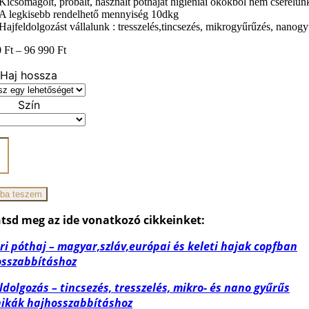
Kicsomagolt, próbált, használt póthajat higiéniai okokból nem cserélün
A legkisebb rendelhető mennyiség 10dkg
Hajfeldolgozást vállalunk : tresszelés,tincsezés, mikrogyűrűzés, nanog
Ártartomány:
0
Ft
–
96 990
Ft
59
Haj hossza
790 Ft
-
96
Szín
990 Ft
iség
ba teszem
tsd meg az ide vonatkozó cikkeinket:
i póthaj – magyar,szláv,európai és keleti hajak copfban
osszabbításhoz
ldolgozás – tincsezés, tresszelés, mikro- és nano gyűrűs
ikák hajhosszabbításhoz