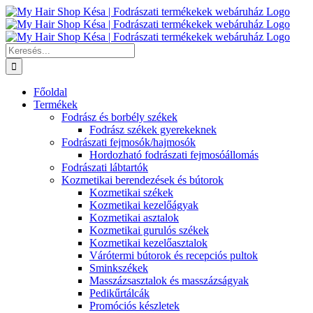
Kihagyás
Keresés...
Főoldal
Termékek
Fodrász és borbély székek
Fodrász székek gyerekeknek
Fodrászati fejmosók/hajmosók
Hordozható fodrászati fejmosóállomás
Fodrászati lábtartók
Kozmetikai berendezések és bútorok
Kozmetikai székek
Kozmetikai kezelőágyak
Kozmetikai asztalok
Kozmetikai gurulós székek
Kozmetikai kezelőasztalok
Várótermi bútorok és recepciós pultok
Sminkszékek
Masszázsasztalok és masszázságyak
Pedikűrtálcák
Promóciós készletek