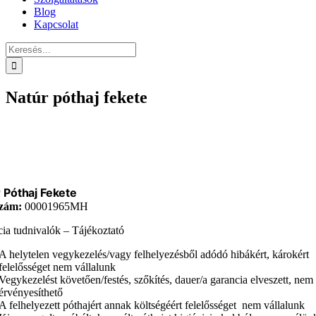
Blog
Kapcsolat
Keresés...
Natúr póthaj fekete
 Póthaj Fekete
zám:
00001965MH
ia tudnivalók – Tájékoztató
A helytelen vegykezelés/vagy felhelyezésből adódó hibákért, károkért
felelősséget nem vállalunk
Vegykezelést követően/festés, szőkítés, dauer/a garancia elveszett, nem
érvényesíthető
A felhelyezett póthajért annak költségéért felelősséget nem vállalunk