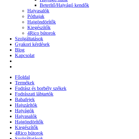
Beterítő/Hajvágó kendők
Hajvasalók
Póthajak
Hajgöndörítők
Kiegészítők
4Rico bútorok
Szolgáltatások
Gyakori kérdések
Blog
Kapcsolat
Főoldal
Termékek
Fodrász és borbély székek
Fodrászati lábtartók
Babafejek
Hajszárítók
Hajvágók
Hajvasalók
Hajgöndörítők
Kiegészítők
4Rico bútorok
Szolgáltatások