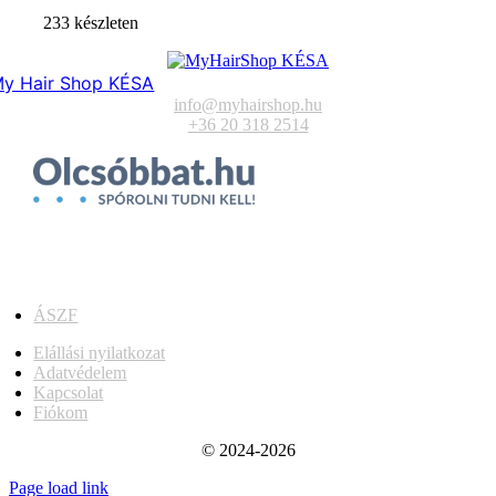
233 készleten
y Hair Shop KÉSA
info@myhairshop.hu
+36 20 318 2514
ÁSZF
Elállási nyilatkozat
Adatvédelem
Kapcsolat
Fiókom
© 2024-2026
Page load link