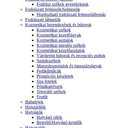
Fodrász székek gyerekeknek
Fodrászati fejmosók/hajmosók
Hordozható fodrászati fejmosóállomás
Fodrászati lábtartók
Kozmetikai berendezések és bútorok
Kozmetikai székek
Kozmetikai kezelőágyak
Kozmetikai asztalok
Kozmetikai gurulós székek
Kozmetikai kezelőasztalok
Várótermi bútorok és recepciós pultok
Sminkszékek
Masszázsasztalok és masszázságyak
Pedikűrtálcák
Promóciós készletek
Spa fotelek
Pótalkatrészek
Tetováló székek
Frottír
Babafejek
Hajszárítók
Hajvágók
Hajvágó ollók
Beterítő/Hajvágó kendők
Hajvasalók