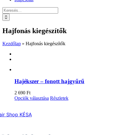
Keresés...
Hajfonás kiegészítők
Kezdőlap
»
Hajfonás kiegészítők
Hajékszer – fonott hajgyűrű
2 690
Ft
Ennek
Opciók választása
Részletek
a
terméknek
air Shop KÉSA
több
variációja
van.
A