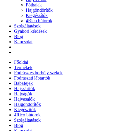
Póthajak
Hajgöndörítők
Kiegészítők
4Rico bútorok
Szolgáltatások
Gyakori kérdések
Blog
Kapcsolat
Főoldal
Termékek
Fodrász és borbély székek
Fodrászati lábtartók
Babafejek
Hajszárítók
Hajvágók
Hajvasalók
Hajgöndörítők
Kiegészítők
4Rico bútorok
Szolgáltatások
Blog
Kapcsolat