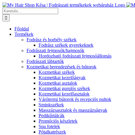
Kihagyás
Keresés...
Főoldal
Termékek
Fodrász és borbély székek
Fodrász székek gyerekeknek
Fodrászati fejmosók/hajmosók
Hordozható fodrászati fejmosóállomás
Fodrászati lábtartók
Kozmetikai berendezések és bútorok
Kozmetikai székek
Kozmetikai kezelőágyak
Kozmetikai asztalok
Kozmetikai gurulós székek
Kozmetikai kezelőasztalok
Várótermi bútorok és recepciós pultok
Sminkszékek
Masszázsasztalok és masszázságyak
Pedikűrtálcák
Promóciós készletek
Spa fotelek
Pótalkatrészek