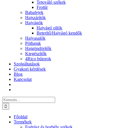
Tetováló székek
Frottír
Babafejek
Hajszárítók
Hajvágók
Hajvágó ollók
Beterítő/Hajvágó kendők
Hajvasalók
Póthajak
Hajgöndörítők
Kiegészítők
4Rico bútorok
Szolgáltatások
Gyakori kérdések
Blog
Kapcsolat
Keresés...
Főoldal
Termékek
Fodrász és borbély székek