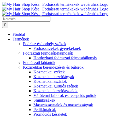
Kihagyás
Keresés...
Főoldal
Termékek
Fodrász és borbély székek
Fodrász székek gyerekeknek
Fodrászati fejmosók/hajmosók
Hordozható fodrászati fejmosóállomás
Fodrászati lábtartók
Kozmetikai berendezések és bútorok
Kozmetikai székek
Kozmetikai kezelőágyak
Kozmetikai asztalok
Kozmetikai gurulós székek
Kozmetikai kezelőasztalok
Várótermi bútorok és recepciós pultok
Sminkszékek
Masszázsasztalok és masszázságyak
Pedikűrtálcák
Promóciós készletek