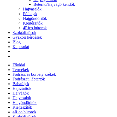
Beterítő/Hajvágó kendők
Hajvasalók
Póthajak
Hajgöndörítők
Kiegészítők
4Rico bútorok
Szolgáltatások
Gyakori kérdések
Blog
Kapcsolat
Főoldal
Termékek
Fodrász és borbély székek
Fodrászati lábtartók
Babafejek
Hajszárítók
Hajvágók
Hajvasalók
Hajgöndörítők
Kiegészítők
4Rico bútorok
Szolgáltatások