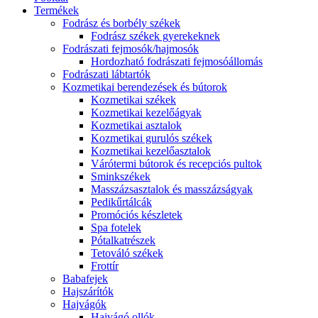
Termékek
Fodrász és borbély székek
Fodrász székek gyerekeknek
Fodrászati fejmosók/hajmosók
Hordozható fodrászati fejmosóállomás
Fodrászati lábtartók
Kozmetikai berendezések és bútorok
Kozmetikai székek
Kozmetikai kezelőágyak
Kozmetikai asztalok
Kozmetikai gurulós székek
Kozmetikai kezelőasztalok
Várótermi bútorok és recepciós pultok
Sminkszékek
Masszázsasztalok és masszázságyak
Pedikűrtálcák
Promóciós készletek
Spa fotelek
Pótalkatrészek
Tetováló székek
Frottír
Babafejek
Hajszárítók
Hajvágók
Hajvágó ollók