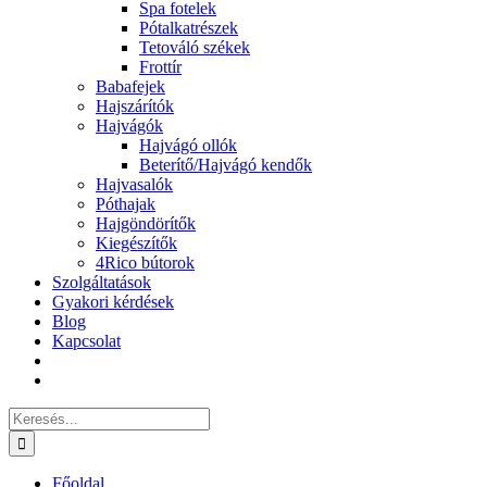
Spa fotelek
Pótalkatrészek
Tetováló székek
Frottír
Babafejek
Hajszárítók
Hajvágók
Hajvágó ollók
Beterítő/Hajvágó kendők
Hajvasalók
Póthajak
Hajgöndörítők
Kiegészítők
4Rico bútorok
Szolgáltatások
Gyakori kérdések
Blog
Kapcsolat
Keresés...
Főoldal