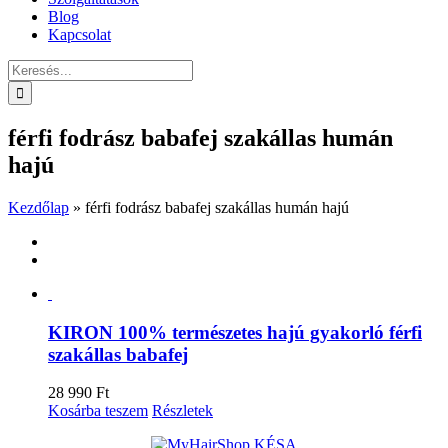
Blog
Kapcsolat
Keresés...
férfi fodrász babafej szakállas humán
hajú
Kezdőlap
»
férfi fodrász babafej szakállas humán hajú
KIRON 100% természetes hajú gyakorló férfi
szakállas babafej
28 990
Ft
Kosárba teszem
Részletek