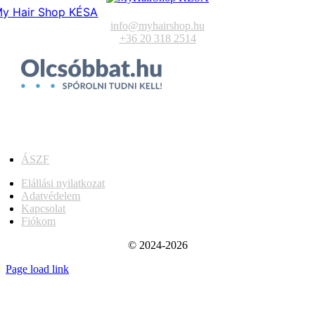
y Hair Shop KÉSA
info@myhairshop.hu
+36 20 318 2514
ÁSZF
Elállási nyilatkozat
Adatvédelem
Kapcsolat
Fiókom
© 2024-2026
Page load link