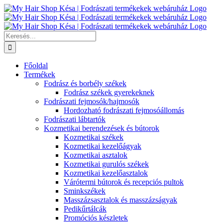
Kihagyás
Keresés...
Főoldal
Termékek
Fodrász és borbély székek
Fodrász székek gyerekeknek
Fodrászati fejmosók/hajmosók
Hordozható fodrászati fejmosóállomás
Fodrászati lábtartók
Kozmetikai berendezések és bútorok
Kozmetikai székek
Kozmetikai kezelőágyak
Kozmetikai asztalok
Kozmetikai gurulós székek
Kozmetikai kezelőasztalok
Várótermi bútorok és recepciós pultok
Sminkszékek
Masszázsasztalok és masszázságyak
Pedikűrtálcák
Promóciós készletek