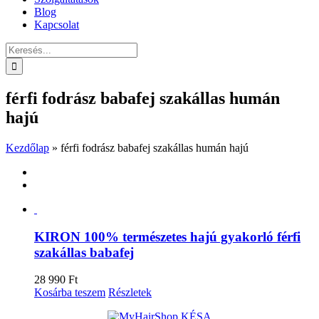
Blog
Kapcsolat
Keresés...
férfi fodrász babafej szakállas humán
hajú
Kezdőlap
»
férfi fodrász babafej szakállas humán hajú
KIRON 100% természetes hajú gyakorló férfi
szakállas babafej
28 990
Ft
Kosárba teszem
Részletek