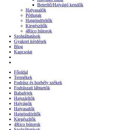
Beterítő/Hajvágó kendők
Hajvasalók
Póthajak
Hajgöndörítők
Kiegészítők
4Rico bútorok
Szolgáltatások
Gyakori kérdések
Blog
Kapcsolat
Főoldal
Termékek
Fodrász és borbély székek
Fodrászati lábtartók
Babafejek
Hajszárítók
Hajvágók
Hajvasalók
Hajgöndörítők
Kiegészítők
4Rico bútorok
Szolgáltatások