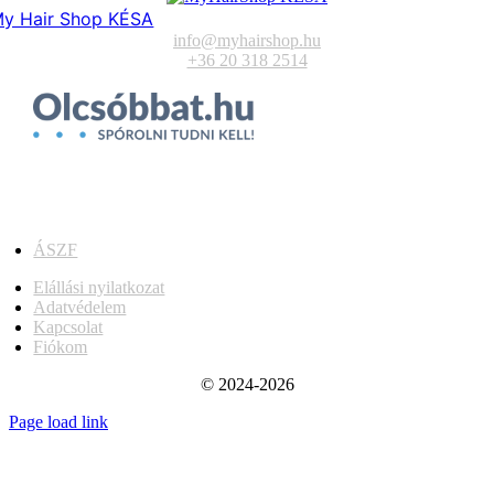
y Hair Shop KÉSA
info@myhairshop.hu
+36 20 318 2514
ÁSZF
Elállási nyilatkozat
Adatvédelem
Kapcsolat
Fiókom
© 2024-2026
Page load link