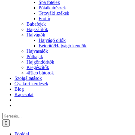
Spa fotelek
Pótalkatrészek
Tetováló székek
Frottír
Babafejek
Hajszárítók
Hajvágók
Hajvágó ollók
Beterítő/Hajvágó kendők
Hajvasalók
Póthajak
Hajgöndörítők
Kiegészítők
4Rico bútorok
Szolgáltatások
Gyakori kérdések
Blog
Kapcsolat
Keresés...
Főoldal