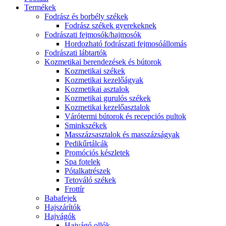
Termékek
Fodrász és borbély székek
Fodrász székek gyerekeknek
Fodrászati fejmosók/hajmosók
Hordozható fodrászati fejmosóállomás
Fodrászati lábtartók
Kozmetikai berendezések és bútorok
Kozmetikai székek
Kozmetikai kezelőágyak
Kozmetikai asztalok
Kozmetikai gurulós székek
Kozmetikai kezelőasztalok
Várótermi bútorok és recepciós pultok
Sminkszékek
Masszázsasztalok és masszázságyak
Pedikűrtálcák
Promóciós készletek
Spa fotelek
Pótalkatrészek
Tetováló székek
Frottír
Babafejek
Hajszárítók
Hajvágók
Hajvágó ollók