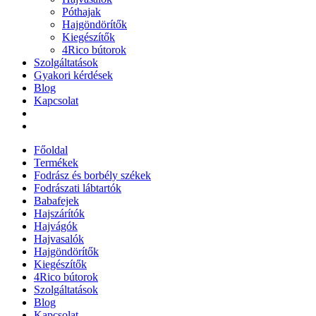
Póthajak
Hajgöndörítők
Kiegészítők
4Rico bútorok
Szolgáltatások
Gyakori kérdések
Blog
Kapcsolat
Főoldal
Termékek
Fodrász és borbély székek
Fodrászati lábtartók
Babafejek
Hajszárítók
Hajvágók
Hajvasalók
Hajgöndörítők
Kiegészítők
4Rico bútorok
Szolgáltatások
Blog
Kapcsolat