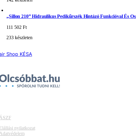
„Sillon 210” Hidraulikus Pedikűrszék Hintázó Funkcióval És Osz
111 502
Ft
233 készleten
air Shop KÉSA
ÁSZF
Elállási nyilatkozat
Adatvédelem