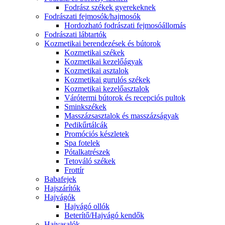
Fodrász székek gyerekeknek
Fodrászati fejmosók/hajmosók
Hordozható fodrászati fejmosóállomás
Fodrászati lábtartók
Kozmetikai berendezések és bútorok
Kozmetikai székek
Kozmetikai kezelőágyak
Kozmetikai asztalok
Kozmetikai gurulós székek
Kozmetikai kezelőasztalok
Várótermi bútorok és recepciós pultok
Sminkszékek
Masszázsasztalok és masszázságyak
Pedikűrtálcák
Promóciós készletek
Spa fotelek
Pótalkatrészek
Tetováló székek
Frottír
Babafejek
Hajszárítók
Hajvágók
Hajvágó ollók
Beterítő/Hajvágó kendők
Hajvasalók