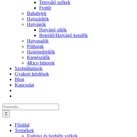
Tetováló székek
Frottír
Babafejek
Hajszárítók
Hajvágók
Hajvágó ollók
Beterítő/Hajvágó kendők
Hajvasalók
Póthajak
Hajgöndörítők
Kiegészítők
4Rico bútorok
Szolgáltatások
Gyakori kérdések
Blog
Kapcsolat
Keresés...
Főoldal
Termékek
Fodrász és borbély székek