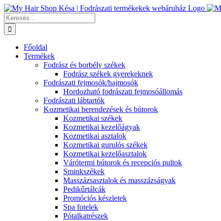
Kihagyás
Keresés...
Főoldal
Termékek
Fodrász és borbély székek
Fodrász székek gyerekeknek
Fodrászati fejmosók/hajmosók
Hordozható fodrászati fejmosóállomás
Fodrászati lábtartók
Kozmetikai berendezések és bútorok
Kozmetikai székek
Kozmetikai kezelőágyak
Kozmetikai asztalok
Kozmetikai gurulós székek
Kozmetikai kezelőasztalok
Várótermi bútorok és recepciós pultok
Sminkszékek
Masszázsasztalok és masszázságyak
Pedikűrtálcák
Promóciós készletek
Spa fotelek
Pótalkatrészek