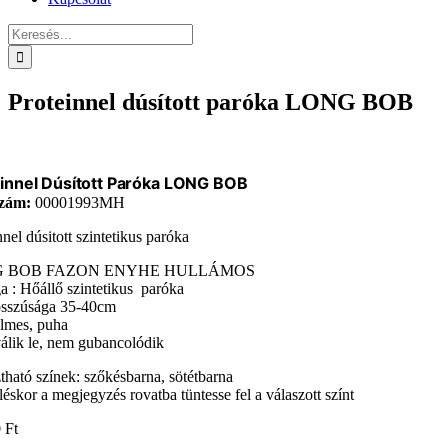
Keresés...
Proteinnel dúsított paróka LONG BOB
innel Dúsított Paróka LONG BOB
zám:
00001993MH
nnel dúsitott szintetikus paróka
 BOB FAZON ENYHE HULLÁMOS
 : Hőállő szintetikus paróka
osszúsága 35-40cm
lmes, puha
lik le, nem gubancolódik
tható színek: szőkésbarna, sötétbarna
éskor a megjegyzés rovatba tüntesse fel a válaszott színt
0
Ft