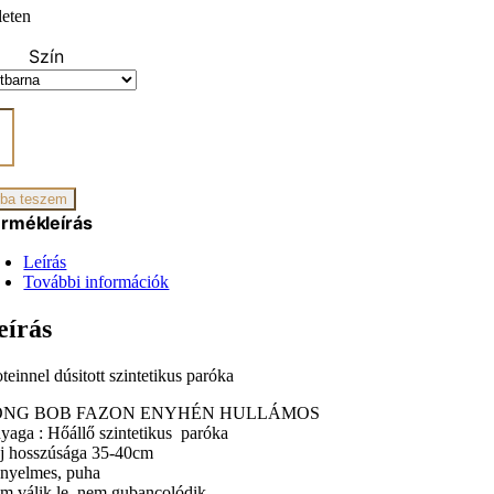
leten
Szín
nnel
t
G
ba teszem
iség
rmékleírás
Leírás
További információk
eírás
teinnel dúsitott szintetikus paróka
ONG BOB FAZON ENYHÉN HULLÁMOS
yaga : Hőállő szintetikus paróka
j hosszúsága 35-40cm
nyelmes, puha
m válik le, nem gubancolódik