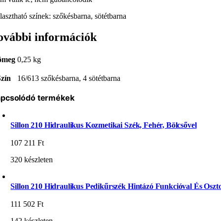
lasztható színek: szőkésbarna, sötétbarna
ovábbi információk
ömeg
0,25 kg
Szín
16/613 szőkésbarna, 4 sötétbarna
pcsolódó termékek
Sillon 210 Hidraulikus Kozmetikai Szék, Fehér, Bölcsővel
107 211
Ft
320 készleten
Sillon 210 Hidraulikus Pedikűrszék Hintázó Funkcióval És Oszto
111 502
Ft
142 készleten