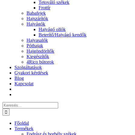
Tetováló székek
Frottír
Babafejek
Hajszárítók
Hajvágók
Hajvágó ollók
Beterítő/Hajvágó kendők
Hajvasalók
Póthajak
Hajgöndörítők
Kiegészítők
4Rico bútorok
Szolgáltatások
Gyakori kérdések
Blog
Kapcsolat
Keresés...
Főoldal
Termékek
Fodrász és borbély székek