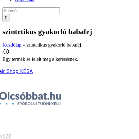
Keresés...
szintetikus gyakorló babafej
Kezdőlap
»
szintetikus gyakorló babafej
Egy termék se felelt meg a keresésnek.
air Shop KÉSA
ÁSZF