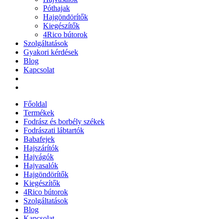
Póthajak
Hajgöndörítők
Kiegészítők
4Rico bútorok
Szolgáltatások
Gyakori kérdések
Blog
Kapcsolat
Főoldal
Termékek
Fodrász és borbély székek
Fodrászati lábtartók
Babafejek
Hajszárítók
Hajvágók
Hajvasalók
Hajgöndörítők
Kiegészítők
4Rico bútorok
Szolgáltatások
Blog
Kapcsolat