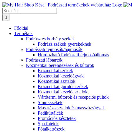
Kihagyás
Keresés...
Főoldal
Termékek
Fodrász és borbély székek
Fodrász székek gyerekeknek
Fodrászati fejmosók/hajmosók
Hordozható fodrászati fejmosóállomás
Fodrászati lábtartók
Kozmetikai berendezések és bútorok
Kozmetikai székek
Kozmetikai kezelőágyak
Kozmetikai asztalok
Kozmetikai gurulós székek
Kozmetikai kezelőasztalok
Várótermi bútorok és recepciós pultok
Sminkszékek
Masszázsasztalok és masszázságyak
Pedikűrtálcák
Promóciós készletek
Spa fotelek
Pótalkatrészek