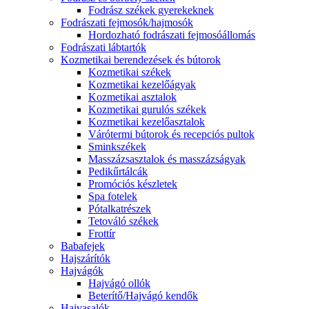
Fodrász székek gyerekeknek
Fodrászati fejmosók/hajmosók
Hordozható fodrászati fejmosóállomás
Fodrászati lábtartók
Kozmetikai berendezések és bútorok
Kozmetikai székek
Kozmetikai kezelőágyak
Kozmetikai asztalok
Kozmetikai gurulós székek
Kozmetikai kezelőasztalok
Várótermi bútorok és recepciós pultok
Sminkszékek
Masszázsasztalok és masszázságyak
Pedikűrtálcák
Promóciós készletek
Spa fotelek
Pótalkatrészek
Tetováló székek
Frottír
Babafejek
Hajszárítók
Hajvágók
Hajvágó ollók
Beterítő/Hajvágó kendők
Hajvasalók