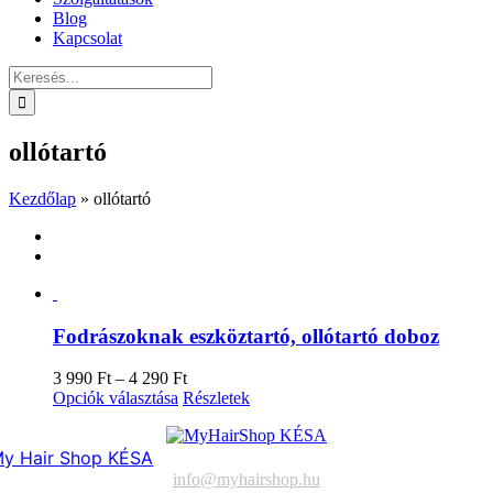
Blog
Kapcsolat
Keresés...
ollótartó
Kezdőlap
»
ollótartó
Fodrászoknak eszköztartó, ollótartó doboz
Ártartomány:
3 990
Ft
–
4 290
Ft
Ennek
3
Opciók választása
Részletek
a
990 Ft
terméknek
-
y Hair Shop KÉSA
több
4
variációja
290 Ft
info@myhairshop.hu