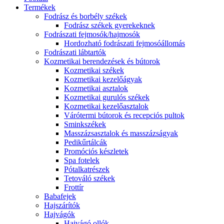
Termékek
Fodrász és borbély székek
Fodrász székek gyerekeknek
Fodrászati fejmosók/hajmosók
Hordozható fodrászati fejmosóállomás
Fodrászati lábtartók
Kozmetikai berendezések és bútorok
Kozmetikai székek
Kozmetikai kezelőágyak
Kozmetikai asztalok
Kozmetikai gurulós székek
Kozmetikai kezelőasztalok
Várótermi bútorok és recepciós pultok
Sminkszékek
Masszázsasztalok és masszázságyak
Pedikűrtálcák
Promóciós készletek
Spa fotelek
Pótalkatrészek
Tetováló székek
Frottír
Babafejek
Hajszárítók
Hajvágók
Hajvágó ollók