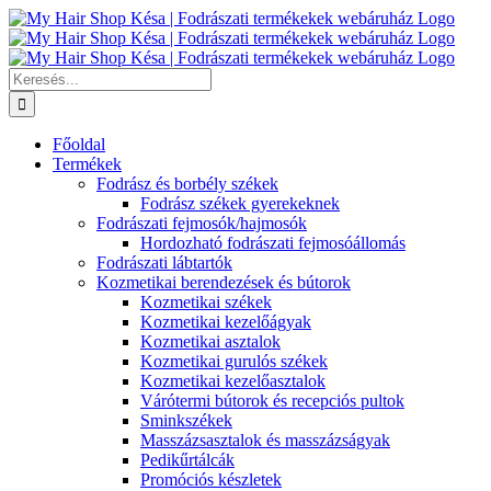
Kihagyás
Keresés...
Főoldal
Termékek
Fodrász és borbély székek
Fodrász székek gyerekeknek
Fodrászati fejmosók/hajmosók
Hordozható fodrászati fejmosóállomás
Fodrászati lábtartók
Kozmetikai berendezések és bútorok
Kozmetikai székek
Kozmetikai kezelőágyak
Kozmetikai asztalok
Kozmetikai gurulós székek
Kozmetikai kezelőasztalok
Várótermi bútorok és recepciós pultok
Sminkszékek
Masszázsasztalok és masszázságyak
Pedikűrtálcák
Promóciós készletek