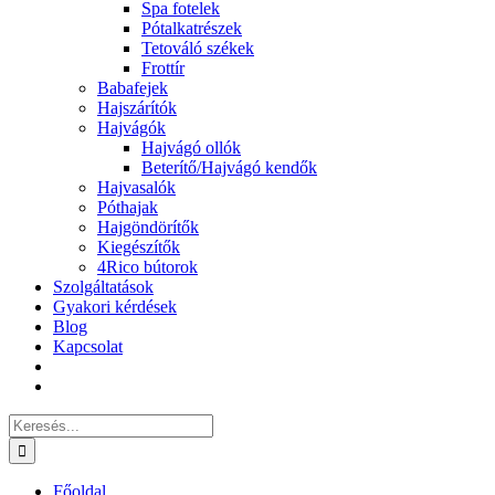
Spa fotelek
Pótalkatrészek
Tetováló székek
Frottír
Babafejek
Hajszárítók
Hajvágók
Hajvágó ollók
Beterítő/Hajvágó kendők
Hajvasalók
Póthajak
Hajgöndörítők
Kiegészítők
4Rico bútorok
Szolgáltatások
Gyakori kérdések
Blog
Kapcsolat
Keresés...
Főoldal