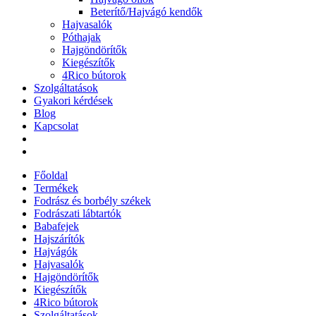
Beterítő/Hajvágó kendők
Hajvasalók
Póthajak
Hajgöndörítők
Kiegészítők
4Rico bútorok
Szolgáltatások
Gyakori kérdések
Blog
Kapcsolat
Főoldal
Termékek
Fodrász és borbély székek
Fodrászati lábtartók
Babafejek
Hajszárítók
Hajvágók
Hajvasalók
Hajgöndörítők
Kiegészítők
4Rico bútorok
Szolgáltatások