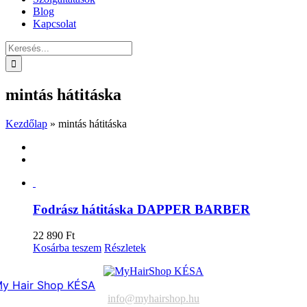
Blog
Kapcsolat
Keresés...
mintás hátitáska
Kezdőlap
»
mintás hátitáska
Fodrász hátitáska DAPPER BARBER
22 890
Ft
Kosárba teszem
Részletek
y Hair Shop KÉSA
info@myhairshop.hu