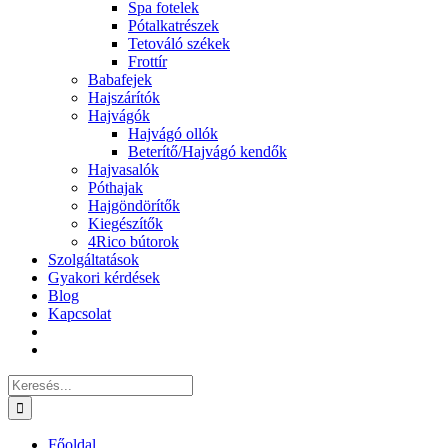
Spa fotelek
Pótalkatrészek
Tetováló székek
Frottír
Babafejek
Hajszárítók
Hajvágók
Hajvágó ollók
Beterítő/Hajvágó kendők
Hajvasalók
Póthajak
Hajgöndörítők
Kiegészítők
4Rico bútorok
Szolgáltatások
Gyakori kérdések
Blog
Kapcsolat
Keresés...
Főoldal