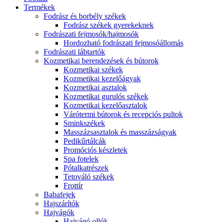
Termékek
Fodrász és borbély székek
Fodrász székek gyerekeknek
Fodrászati fejmosók/hajmosók
Hordozható fodrászati fejmosóállomás
Fodrászati lábtartók
Kozmetikai berendezések és bútorok
Kozmetikai székek
Kozmetikai kezelőágyak
Kozmetikai asztalok
Kozmetikai gurulós székek
Kozmetikai kezelőasztalok
Várótermi bútorok és recepciós pultok
Sminkszékek
Masszázsasztalok és masszázságyak
Pedikűrtálcák
Promóciós készletek
Spa fotelek
Pótalkatrészek
Tetováló székek
Frottír
Babafejek
Hajszárítók
Hajvágók
Hajvágó ollók