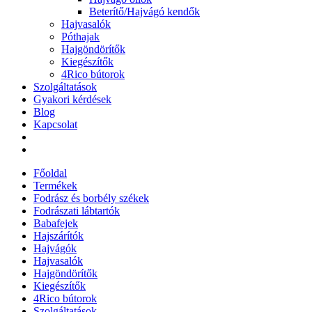
Beterítő/Hajvágó kendők
Hajvasalók
Póthajak
Hajgöndörítők
Kiegészítők
4Rico bútorok
Szolgáltatások
Gyakori kérdések
Blog
Kapcsolat
Főoldal
Termékek
Fodrász és borbély székek
Fodrászati lábtartók
Babafejek
Hajszárítók
Hajvágók
Hajvasalók
Hajgöndörítők
Kiegészítők
4Rico bútorok
Szolgáltatások