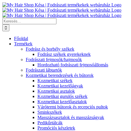
Kihagyás
Keresés...
Főoldal
Termékek
Fodrász és borbély székek
Fodrász székek gyerekeknek
Fodrászati fejmosók/hajmosók
Hordozható fodrászati fejmosóállomás
Fodrászati lábtartók
Kozmetikai berendezések és bútorok
Kozmetikai székek
Kozmetikai kezelőágyak
Kozmetikai asztalok
Kozmetikai gurulós székek
Kozmetikai kezelőasztalok
Várótermi bútorok és recepciós pultok
Sminkszékek
Masszázsasztalok és masszázságyak
Pedikűrtálcák
Promóciós készletek