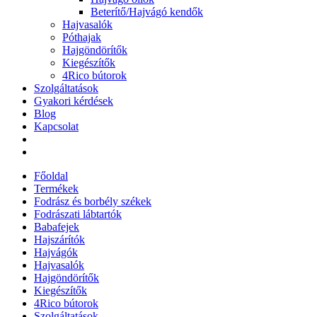
Beterítő/Hajvágó kendők
Hajvasalók
Póthajak
Hajgöndörítők
Kiegészítők
4Rico bútorok
Szolgáltatások
Gyakori kérdések
Blog
Kapcsolat
Főoldal
Termékek
Fodrász és borbély székek
Fodrászati lábtartók
Babafejek
Hajszárítók
Hajvágók
Hajvasalók
Hajgöndörítők
Kiegészítők
4Rico bútorok
Szolgáltatások