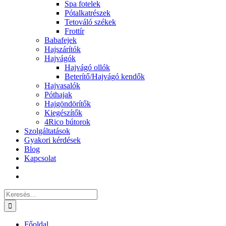
Spa fotelek
Pótalkatrészek
Tetováló székek
Frottír
Babafejek
Hajszárítók
Hajvágók
Hajvágó ollók
Beterítő/Hajvágó kendők
Hajvasalók
Póthajak
Hajgöndörítők
Kiegészítők
4Rico bútorok
Szolgáltatások
Gyakori kérdések
Blog
Kapcsolat
Keresés...
Főoldal