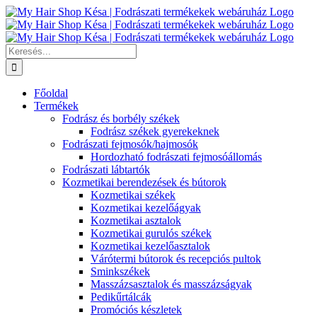
Kihagyás
Keresés...
Főoldal
Termékek
Fodrász és borbély székek
Fodrász székek gyerekeknek
Fodrászati fejmosók/hajmosók
Hordozható fodrászati fejmosóállomás
Fodrászati lábtartók
Kozmetikai berendezések és bútorok
Kozmetikai székek
Kozmetikai kezelőágyak
Kozmetikai asztalok
Kozmetikai gurulós székek
Kozmetikai kezelőasztalok
Várótermi bútorok és recepciós pultok
Sminkszékek
Masszázsasztalok és masszázságyak
Pedikűrtálcák
Promóciós készletek