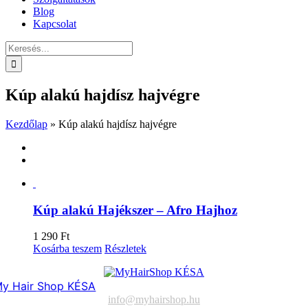
Blog
Kapcsolat
Keresés...
Kúp alakú hajdísz hajvégre
Kezdőlap
»
Kúp alakú hajdísz hajvégre
Kúp alakú Hajékszer – Afro Hajhoz
1 290
Ft
Kosárba teszem
Részletek
y Hair Shop KÉSA
info@myhairshop.hu