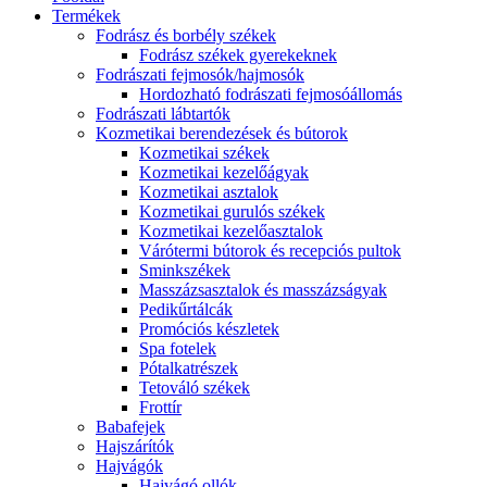
Termékek
Fodrász és borbély székek
Fodrász székek gyerekeknek
Fodrászati fejmosók/hajmosók
Hordozható fodrászati fejmosóállomás
Fodrászati lábtartók
Kozmetikai berendezések és bútorok
Kozmetikai székek
Kozmetikai kezelőágyak
Kozmetikai asztalok
Kozmetikai gurulós székek
Kozmetikai kezelőasztalok
Várótermi bútorok és recepciós pultok
Sminkszékek
Masszázsasztalok és masszázságyak
Pedikűrtálcák
Promóciós készletek
Spa fotelek
Pótalkatrészek
Tetováló székek
Frottír
Babafejek
Hajszárítók
Hajvágók
Hajvágó ollók