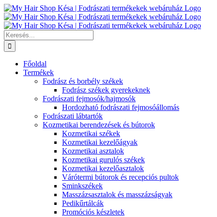
Kihagyás
Keresés...
Főoldal
Termékek
Fodrász és borbély székek
Fodrász székek gyerekeknek
Fodrászati fejmosók/hajmosók
Hordozható fodrászati fejmosóállomás
Fodrászati lábtartók
Kozmetikai berendezések és bútorok
Kozmetikai székek
Kozmetikai kezelőágyak
Kozmetikai asztalok
Kozmetikai gurulós székek
Kozmetikai kezelőasztalok
Várótermi bútorok és recepciós pultok
Sminkszékek
Masszázsasztalok és masszázságyak
Pedikűrtálcák
Promóciós készletek