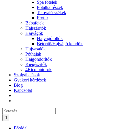
Spa fotelek
Pótalkatrészek
Tetováló székek
Frottír
Babafejek
Hajszárítók
Hajvágók
Hajvágó ollók
Beterítő/Hajvágó kendők
Hajvasalók
Póthajak
Hajgöndörítők
Kiegészítők
4Rico bútorok
Szolgáltatások
Gyakori kérdések
Blog
Kapcsolat
Keresés...
Főoldal