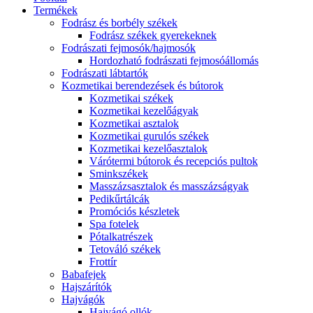
Termékek
Fodrász és borbély székek
Fodrász székek gyerekeknek
Fodrászati fejmosók/hajmosók
Hordozható fodrászati fejmosóállomás
Fodrászati lábtartók
Kozmetikai berendezések és bútorok
Kozmetikai székek
Kozmetikai kezelőágyak
Kozmetikai asztalok
Kozmetikai gurulós székek
Kozmetikai kezelőasztalok
Várótermi bútorok és recepciós pultok
Sminkszékek
Masszázsasztalok és masszázságyak
Pedikűrtálcák
Promóciós készletek
Spa fotelek
Pótalkatrészek
Tetováló székek
Frottír
Babafejek
Hajszárítók
Hajvágók
Hajvágó ollók