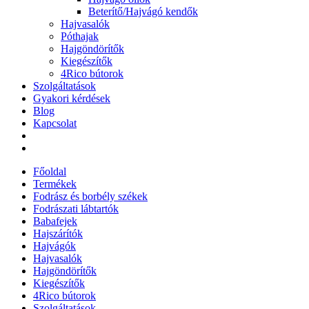
Beterítő/Hajvágó kendők
Hajvasalók
Póthajak
Hajgöndörítők
Kiegészítők
4Rico bútorok
Szolgáltatások
Gyakori kérdések
Blog
Kapcsolat
Főoldal
Termékek
Fodrász és borbély székek
Fodrászati lábtartók
Babafejek
Hajszárítók
Hajvágók
Hajvasalók
Hajgöndörítők
Kiegészítők
4Rico bútorok
Szolgáltatások