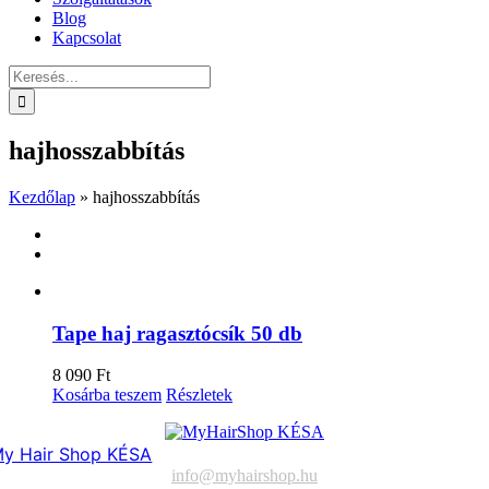
Blog
Kapcsolat
Keresés...
hajhosszabbítás
Kezdőlap
»
hajhosszabbítás
Tape haj ragasztócsík 50 db
8 090
Ft
Kosárba teszem
Részletek
y Hair Shop KÉSA
info@myhairshop.hu