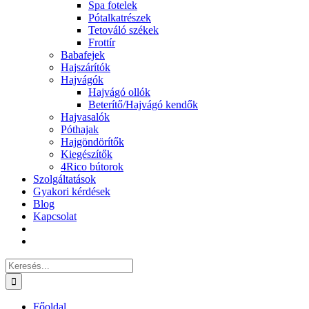
Spa fotelek
Pótalkatrészek
Tetováló székek
Frottír
Babafejek
Hajszárítók
Hajvágók
Hajvágó ollók
Beterítő/Hajvágó kendők
Hajvasalók
Póthajak
Hajgöndörítők
Kiegészítők
4Rico bútorok
Szolgáltatások
Gyakori kérdések
Blog
Kapcsolat
Keresés...
Főoldal