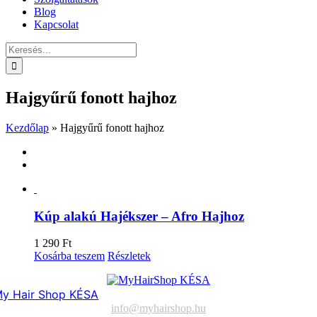
Blog
Kapcsolat
Keresés...
Hajgyűrű fonott hajhoz
Kezdőlap
»
Hajgyűrű fonott hajhoz
Kúp alakú Hajékszer – Afro Hajhoz
1 290
Ft
Kosárba teszem
Részletek
y Hair Shop KÉSA
info@myhairshop.hu