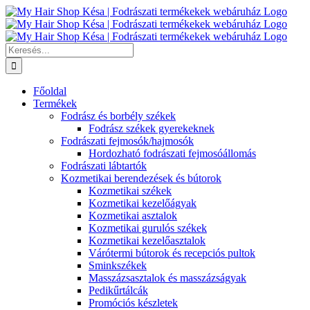
Kihagyás
Keresés...
Főoldal
Termékek
Fodrász és borbély székek
Fodrász székek gyerekeknek
Fodrászati fejmosók/hajmosók
Hordozható fodrászati fejmosóállomás
Fodrászati lábtartók
Kozmetikai berendezések és bútorok
Kozmetikai székek
Kozmetikai kezelőágyak
Kozmetikai asztalok
Kozmetikai gurulós székek
Kozmetikai kezelőasztalok
Várótermi bútorok és recepciós pultok
Sminkszékek
Masszázsasztalok és masszázságyak
Pedikűrtálcák
Promóciós készletek