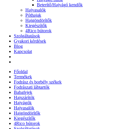
Beterítő/Hajvágó kendők
Hajvasalók
Póthajak
Hajgöndörítők
Kiegészítők
4Rico bútorok
Szolgáltatások
Gyakori kérdések
Blog
Kapcsolat
Főoldal
Termékek
Fodrász és borbély székek
Fodrászati lábtartók
Babafejek
Hajszárítók
Hajvágók
Hajvasalók
Hajgöndörítők
Kiegészítők
4Rico bútorok
Szolgáltatások