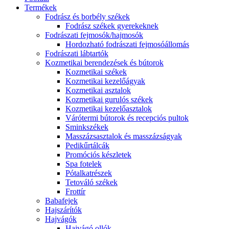
Termékek
Fodrász és borbély székek
Fodrász székek gyerekeknek
Fodrászati fejmosók/hajmosók
Hordozható fodrászati fejmosóállomás
Fodrászati lábtartók
Kozmetikai berendezések és bútorok
Kozmetikai székek
Kozmetikai kezelőágyak
Kozmetikai asztalok
Kozmetikai gurulós székek
Kozmetikai kezelőasztalok
Várótermi bútorok és recepciós pultok
Sminkszékek
Masszázsasztalok és masszázságyak
Pedikűrtálcák
Promóciós készletek
Spa fotelek
Pótalkatrészek
Tetováló székek
Frottír
Babafejek
Hajszárítók
Hajvágók
Hajvágó ollók