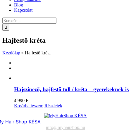
Blog
Kapcsolat
Keresés...
Hajfestő kréta
Kezdőlap
»
Hajfestő kréta
Hajszínező, hajfestő toll / kréta – gyerekeknek is
4 990
Ft
Kosárba teszem
Részletek
y Hair Shop KÉSA
info@myhairshop.hu