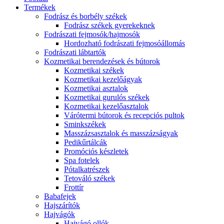
Termékek
Fodrász és borbély székek
Fodrász székek gyerekeknek
Fodrászati fejmosók/hajmosók
Hordozható fodrászati fejmosóállomás
Fodrászati lábtartók
Kozmetikai berendezések és bútorok
Kozmetikai székek
Kozmetikai kezelőágyak
Kozmetikai asztalok
Kozmetikai gurulós székek
Kozmetikai kezelőasztalok
Várótermi bútorok és recepciós pultok
Sminkszékek
Masszázsasztalok és masszázságyak
Pedikűrtálcák
Promóciós készletek
Spa fotelek
Pótalkatrészek
Tetováló székek
Frottír
Babafejek
Hajszárítók
Hajvágók
Hajvágó ollók