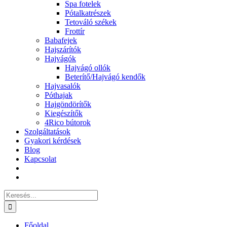
Spa fotelek
Pótalkatrészek
Tetováló székek
Frottír
Babafejek
Hajszárítók
Hajvágók
Hajvágó ollók
Beterítő/Hajvágó kendők
Hajvasalók
Póthajak
Hajgöndörítők
Kiegészítők
4Rico bútorok
Szolgáltatások
Gyakori kérdések
Blog
Kapcsolat
Keresés...
Főoldal