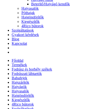
Beterítő/Hajvágó kendők
Hajvasalók
Póthajak
Hajgöndörítők
Kiegészítők
4Rico bútorok
Szolgáltatások
Gyakori kérdések
Blog
Kapcsolat
Főoldal
Termékek
Fodrász és borbély székek
Fodrászati lábtartók
Babafejek
Hajszárítók
Hajvágók
Hajvasalók
Hajgöndörítők
Kiegészítők
4Rico bútorok
Szolgáltatások