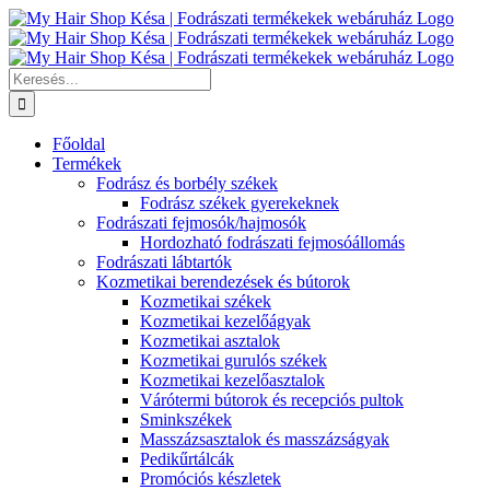
Kihagyás
Keresés...
Főoldal
Termékek
Fodrász és borbély székek
Fodrász székek gyerekeknek
Fodrászati fejmosók/hajmosók
Hordozható fodrászati fejmosóállomás
Fodrászati lábtartók
Kozmetikai berendezések és bútorok
Kozmetikai székek
Kozmetikai kezelőágyak
Kozmetikai asztalok
Kozmetikai gurulós székek
Kozmetikai kezelőasztalok
Várótermi bútorok és recepciós pultok
Sminkszékek
Masszázsasztalok és masszázságyak
Pedikűrtálcák
Promóciós készletek