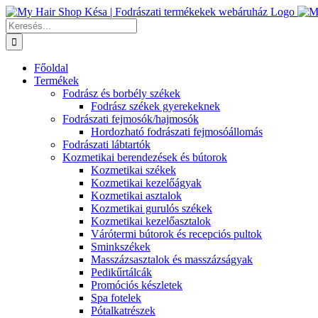
Kihagyás
Keresés...
Főoldal
Termékek
Fodrász és borbély székek
Fodrász székek gyerekeknek
Fodrászati fejmosók/hajmosók
Hordozható fodrászati fejmosóállomás
Fodrászati lábtartók
Kozmetikai berendezések és bútorok
Kozmetikai székek
Kozmetikai kezelőágyak
Kozmetikai asztalok
Kozmetikai gurulós székek
Kozmetikai kezelőasztalok
Várótermi bútorok és recepciós pultok
Sminkszékek
Masszázsasztalok és masszázságyak
Pedikűrtálcák
Promóciós készletek
Spa fotelek
Pótalkatrészek