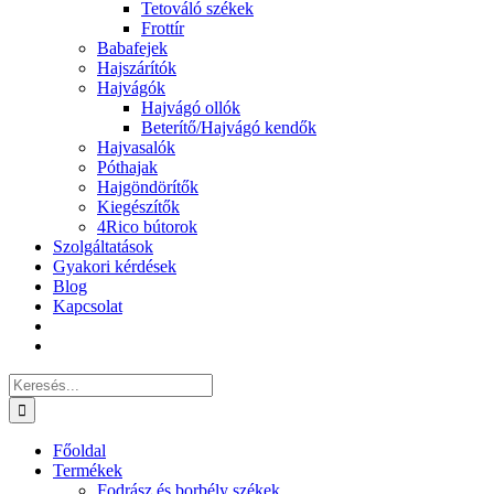
Tetováló székek
Frottír
Babafejek
Hajszárítók
Hajvágók
Hajvágó ollók
Beterítő/Hajvágó kendők
Hajvasalók
Póthajak
Hajgöndörítők
Kiegészítők
4Rico bútorok
Szolgáltatások
Gyakori kérdések
Blog
Kapcsolat
Keresés...
Főoldal
Termékek
Fodrász és borbély székek