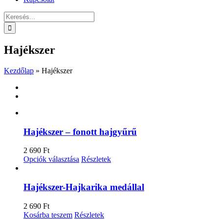
Keresés...
Hajékszer
Kezdőlap
»
Hajékszer
Hajékszer – fonott hajgyűrű
2 690
Ft
Ennek
Opciók választása
Részletek
a
terméknek
több
Hajékszer-Hajkarika medállal
variációja
van.
2 690
Ft
A
Kosárba teszem
Részletek