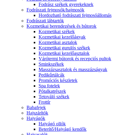
Fodrász székek gyerekeknek
Fodrászati fejmosók/hajmosók
Hordozható fodrászati fejmosóállomás
Fodrászati lábtartók
Kozmetikai berendezések és bútorok
Kozmetikai székek
Kozmetikai kezelőágyak
Kozmetikai asztalok
Kozmetikai gurulós székek
Kozmetikai kezelőasztalok
Várótermi bútorok és recepciós pultok
Sminkszékek
Masszázsasztalok és masszázságyak
Pedikűrtálcák
Promóciós készletek
Spa fotelek
Pótalkatrészek
Tetováló székek
Frottír
Babafejek
Hajszárítók
Hajvágók
Hajvágó ollók
Beterítő/Hajvágó kendők
Hajvasalók