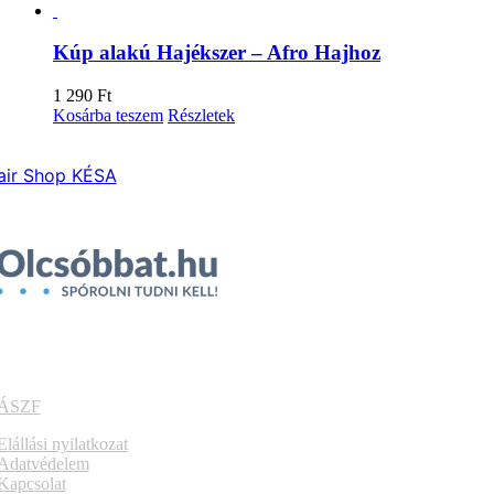
változatok
a
termékoldalon
Kúp alakú Hajékszer – Afro Hajhoz
választhatók
ki
1 290
Ft
Kosárba teszem
Részletek
air Shop KÉSA
ÁSZF
Elállási nyilatkozat
Adatvédelem
Kapcsolat