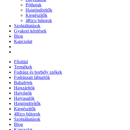
Póthajak
Hajgöndörítők
Kiegészítők
4Rico bútorok
Szolgáltatások
Gyakori kérdések
Blog
Kapcsolat
Főoldal
Termékek
Fodrász és borbély székek
Fodrászati lábtartók
Babafejek
Hajszárítók
Hajvágók
Hajvasalók
Hajgöndörítők
Kiegészítők
4Rico bútorok
Szolgáltatások
Blog
Kapcsolat