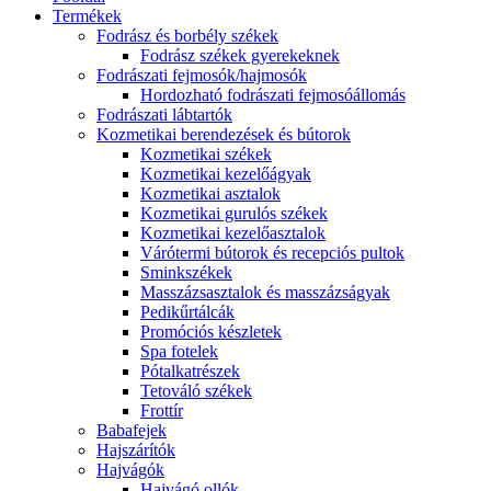
Termékek
Fodrász és borbély székek
Fodrász székek gyerekeknek
Fodrászati fejmosók/hajmosók
Hordozható fodrászati fejmosóállomás
Fodrászati lábtartók
Kozmetikai berendezések és bútorok
Kozmetikai székek
Kozmetikai kezelőágyak
Kozmetikai asztalok
Kozmetikai gurulós székek
Kozmetikai kezelőasztalok
Várótermi bútorok és recepciós pultok
Sminkszékek
Masszázsasztalok és masszázságyak
Pedikűrtálcák
Promóciós készletek
Spa fotelek
Pótalkatrészek
Tetováló székek
Frottír
Babafejek
Hajszárítók
Hajvágók
Hajvágó ollók