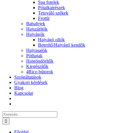
Spa fotelek
Pótalkatrészek
Tetováló székek
Frottír
Babafejek
Hajszárítók
Hajvágók
Hajvágó ollók
Beterítő/Hajvágó kendők
Hajvasalók
Póthajak
Hajgöndörítők
Kiegészítők
4Rico bútorok
Szolgáltatások
Gyakori kérdések
Blog
Kapcsolat
Keresés...
Főoldal