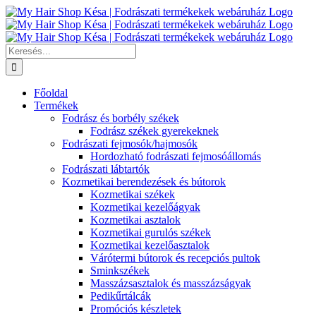
Kihagyás
Keresés...
Főoldal
Termékek
Fodrász és borbély székek
Fodrász székek gyerekeknek
Fodrászati fejmosók/hajmosók
Hordozható fodrászati fejmosóállomás
Fodrászati lábtartók
Kozmetikai berendezések és bútorok
Kozmetikai székek
Kozmetikai kezelőágyak
Kozmetikai asztalok
Kozmetikai gurulós székek
Kozmetikai kezelőasztalok
Várótermi bútorok és recepciós pultok
Sminkszékek
Masszázsasztalok és masszázságyak
Pedikűrtálcák
Promóciós készletek