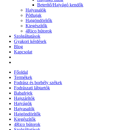
Beterítő/Hajvágó kendők
Hajvasalók
Póthajak
Hajgöndörítők
Kiegészítők
4Rico bútorok
Szolgáltatások
Gyakori kérdések
Blog
Kapcsolat
Főoldal
Termékek
Fodrász és borbély székek
Fodrászati lábtartók
Babafejek
Hajszárítók
Hajvágók
Hajvasalók
Hajgöndörítők
Kiegészítők
4Rico bútorok
Szolgáltatások