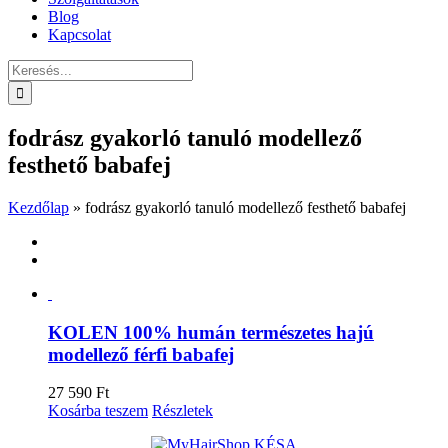
Blog
Kapcsolat
Keresés...
fodrász gyakorló tanuló modellező
festhető babafej
Kezdőlap
»
fodrász gyakorló tanuló modellező festhető babafej
KOLEN 100% humán természetes hajú
modellező férfi babafej
27 590
Ft
Kosárba teszem
Részletek