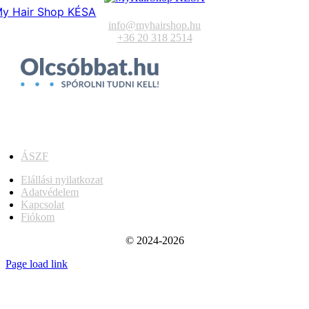
y Hair Shop KÉSA
info@myhairshop.hu
+36 20 318 2514
ÁSZF
Elállási nyilatkozat
Adatvédelem
Kapcsolat
Fiókom
© 2024-2026
Page load link