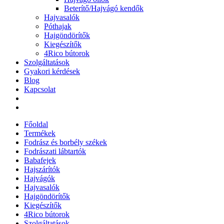
Beterítő/Hajvágó kendők
Hajvasalók
Póthajak
Hajgöndörítők
Kiegészítők
4Rico bútorok
Szolgáltatások
Gyakori kérdések
Blog
Kapcsolat
Főoldal
Termékek
Fodrász és borbély székek
Fodrászati lábtartók
Babafejek
Hajszárítók
Hajvágók
Hajvasalók
Hajgöndörítők
Kiegészítők
4Rico bútorok
Szolgáltatások