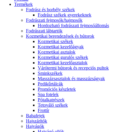
Termékek
Fodrász és borbély székek
Fodrász székek gyerekeknek
Fodrászati fejmosók/hajmosók
Hordozható fodrászati fejmosóállomás
Fodrászati lábtartók
Kozmetikai berendezések és bútorok
Kozmetikai székek
Kozmetikai kezelőágyak
Kozmetikai asztalok
Kozmetikai gurulós székek
Kozmetikai kezelőasztalok
Várótermi bútorok és recepciós pultok
Sminkszékek
Masszázsasztalok és masszázságyak
Pedikűrtálcák
Promóciós készletek
Spa fotelek
Pótalkatrészek
Tetováló székek
Frottír
Babafejek
Hajszárítók
Hajvágók
Hajvágó ollók