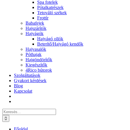
Spa fotelek
Pótalkatrészek
Tetováló székek
Frottír
Babafejek
Hajszárítók
Hajvágók
Hajvágó ollók
Beterítő/Hajvágó kendők
Hajvasalók
Póthajak
Hajgöndörítők
Kiegészítők
4Rico bútorok
Szolgáltatások
Gyakori kérdések
Blog
Kapcsolat
Keresés...
Főoldal