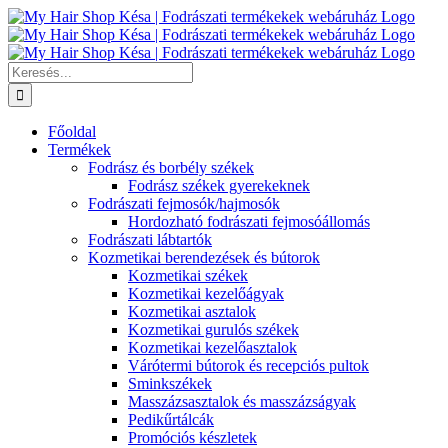
Kihagyás
Keresés...
Főoldal
Termékek
Fodrász és borbély székek
Fodrász székek gyerekeknek
Fodrászati fejmosók/hajmosók
Hordozható fodrászati fejmosóállomás
Fodrászati lábtartók
Kozmetikai berendezések és bútorok
Kozmetikai székek
Kozmetikai kezelőágyak
Kozmetikai asztalok
Kozmetikai gurulós székek
Kozmetikai kezelőasztalok
Várótermi bútorok és recepciós pultok
Sminkszékek
Masszázsasztalok és masszázságyak
Pedikűrtálcák
Promóciós készletek