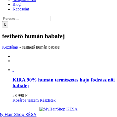
Blog
Kapcsolat
Keresés...
festhető humán babafej
Kezdőlap
»
festhető humán babafej
KIRA 90% humán természetes hajú fodrász női
babafej
28 990
Ft
Kosárba teszem
Részletek
y Hair Shop KÉSA