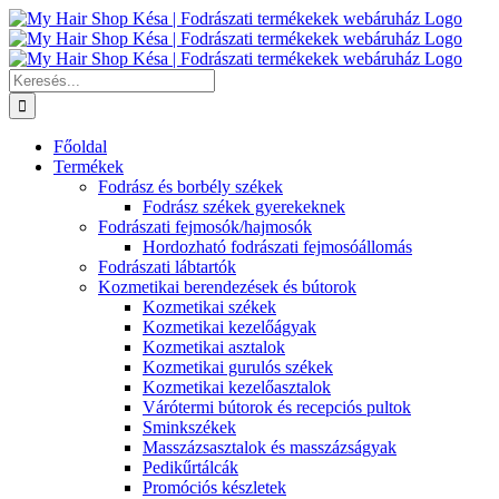
Kihagyás
Keresés...
Főoldal
Termékek
Fodrász és borbély székek
Fodrász székek gyerekeknek
Fodrászati fejmosók/hajmosók
Hordozható fodrászati fejmosóállomás
Fodrászati lábtartók
Kozmetikai berendezések és bútorok
Kozmetikai székek
Kozmetikai kezelőágyak
Kozmetikai asztalok
Kozmetikai gurulós székek
Kozmetikai kezelőasztalok
Várótermi bútorok és recepciós pultok
Sminkszékek
Masszázsasztalok és masszázságyak
Pedikűrtálcák
Promóciós készletek