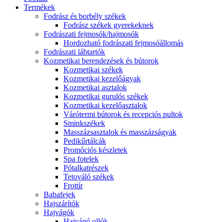
Termékek
Fodrász és borbély székek
Fodrász székek gyerekeknek
Fodrászati fejmosók/hajmosók
Hordozható fodrászati fejmosóállomás
Fodrászati lábtartók
Kozmetikai berendezések és bútorok
Kozmetikai székek
Kozmetikai kezelőágyak
Kozmetikai asztalok
Kozmetikai gurulós székek
Kozmetikai kezelőasztalok
Várótermi bútorok és recepciós pultok
Sminkszékek
Masszázsasztalok és masszázságyak
Pedikűrtálcák
Promóciós készletek
Spa fotelek
Pótalkatrészek
Tetováló székek
Frottír
Babafejek
Hajszárítók
Hajvágók
Hajvágó ollók