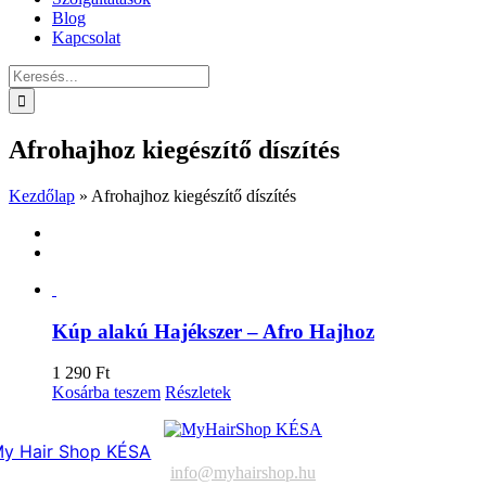
Blog
Kapcsolat
Keresés...
Afrohajhoz kiegészítő díszítés
Kezdőlap
»
Afrohajhoz kiegészítő díszítés
Kúp alakú Hajékszer – Afro Hajhoz
1 290
Ft
Kosárba teszem
Részletek
y Hair Shop KÉSA
info@myhairshop.hu