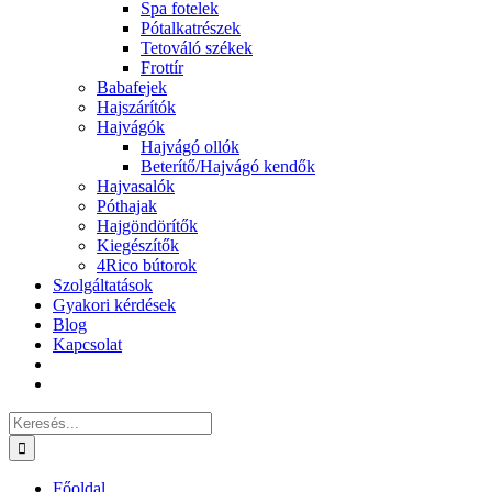
Spa fotelek
Pótalkatrészek
Tetováló székek
Frottír
Babafejek
Hajszárítók
Hajvágók
Hajvágó ollók
Beterítő/Hajvágó kendők
Hajvasalók
Póthajak
Hajgöndörítők
Kiegészítők
4Rico bútorok
Szolgáltatások
Gyakori kérdések
Blog
Kapcsolat
Keresés...
Főoldal