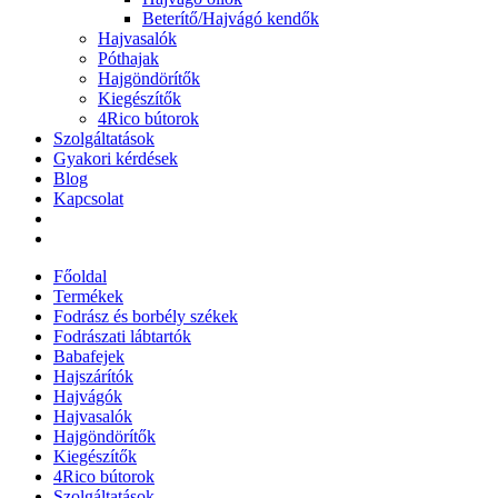
Beterítő/Hajvágó kendők
Hajvasalók
Póthajak
Hajgöndörítők
Kiegészítők
4Rico bútorok
Szolgáltatások
Gyakori kérdések
Blog
Kapcsolat
Főoldal
Termékek
Fodrász és borbély székek
Fodrászati lábtartók
Babafejek
Hajszárítók
Hajvágók
Hajvasalók
Hajgöndörítők
Kiegészítők
4Rico bútorok
Szolgáltatások