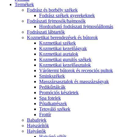
Termékek
Fodrász és borbély székek
Fodrász székek gyerekeknek
Fodrászati fejmosók/hajmosók
Hordozható fodrászati fejmosóállomás
Fodrászati lábtartók
Kozmetikai berendezések és bútorok
Kozmetikai székek
Kozmetikai kezelőágyak
Kozmetikai asztalok
Kozmetikai gurulós székek
Kozmetikai kezelőasztalok
Várótermi bútorok és recepciós pultok
Sminkszékek
Masszázsasztalok és masszázságyak
Pedikűrtálcák
Promóciós készletek
Spa fotelek
Pótalkatrészek
Tetováló székek
Frottír
Babafejek
Hajszárítók
Hajvágók
Hajvágó ollók