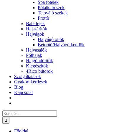
Spa fotelek
Pótalkatrészek
Tetováló székek
Frottír
Babafejek
Hajszárítók
Hajvágók
Hajvágó ollók
Beterítő/Hajvágó kendők
Hajvasalók
Póthajak
Hajgöndörítők
Kiegészítők
4Rico bútorok
Szolgáltatások
Gyakori kérdések
Blog
Kapcsolat
Keresés...
Főoldal