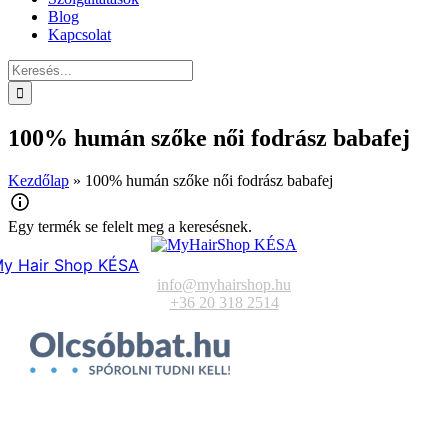
Blog
Kapcsolat
Keresés...
100% humán szőke női fodrász babafej
Kezdőlap
»
100% humán szőke női fodrász babafej
Egy termék se felelt meg a keresésnek.
y Hair Shop KÉSA
info@myhairshop.hu
+36 20 318 2514