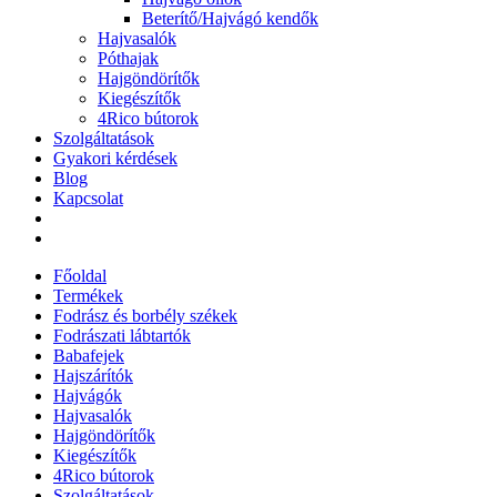
Beterítő/Hajvágó kendők
Hajvasalók
Póthajak
Hajgöndörítők
Kiegészítők
4Rico bútorok
Szolgáltatások
Gyakori kérdések
Blog
Kapcsolat
Főoldal
Termékek
Fodrász és borbély székek
Fodrászati lábtartók
Babafejek
Hajszárítók
Hajvágók
Hajvasalók
Hajgöndörítők
Kiegészítők
4Rico bútorok
Szolgáltatások