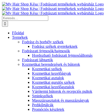
Kihagyás
Keresés...
Főoldal
Termékek
Fodrász és borbély székek
Fodrász székek gyerekeknek
Fodrászati fejmosók/hajmosók
Hordozható fodrászati fejmosóállomás
Fodrászati lábtartók
Kozmetikai berendezések és bútorok
Kozmetikai székek
Kozmetikai kezelőágyak
Kozmetikai asztalok
Kozmetikai gurulós székek
Kozmetikai kezelőasztalok
Várótermi bútorok és recepciós pultok
Sminkszékek
Masszázsasztalok és masszázságyak
Pedikűrtálcák
Promóciós készletek