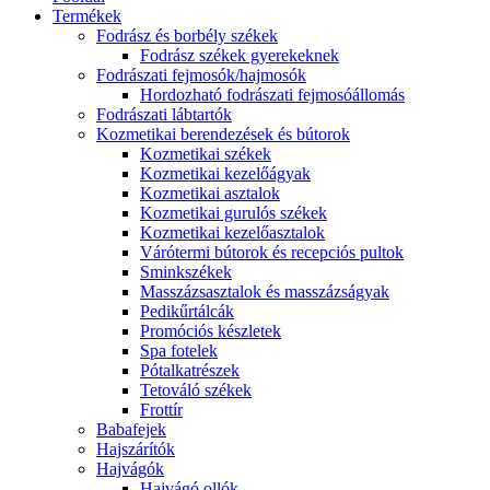
Termékek
Fodrász és borbély székek
Fodrász székek gyerekeknek
Fodrászati fejmosók/hajmosók
Hordozható fodrászati fejmosóállomás
Fodrászati lábtartók
Kozmetikai berendezések és bútorok
Kozmetikai székek
Kozmetikai kezelőágyak
Kozmetikai asztalok
Kozmetikai gurulós székek
Kozmetikai kezelőasztalok
Várótermi bútorok és recepciós pultok
Sminkszékek
Masszázsasztalok és masszázságyak
Pedikűrtálcák
Promóciós készletek
Spa fotelek
Pótalkatrészek
Tetováló székek
Frottír
Babafejek
Hajszárítók
Hajvágók
Hajvágó ollók