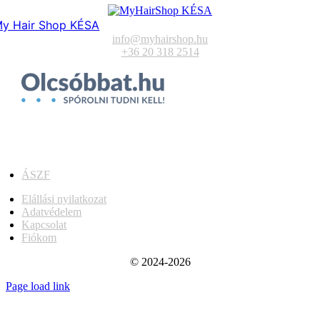
y Hair Shop KÉSA
info@myhairshop.hu
+36 20 318 2514
ÁSZF
Elállási nyilatkozat
Adatvédelem
Kapcsolat
Fiókom
© 2024-2026
Page load link