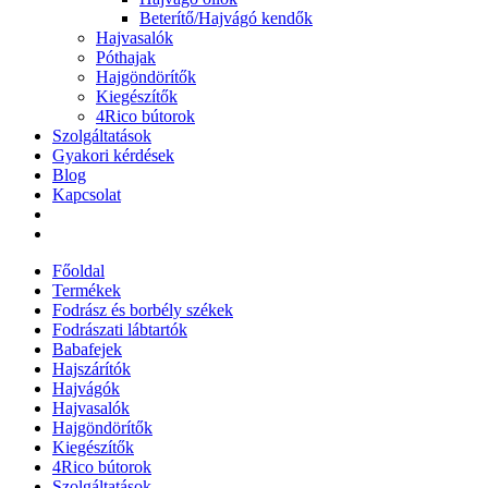
Beterítő/Hajvágó kendők
Hajvasalók
Póthajak
Hajgöndörítők
Kiegészítők
4Rico bútorok
Szolgáltatások
Gyakori kérdések
Blog
Kapcsolat
Főoldal
Termékek
Fodrász és borbély székek
Fodrászati lábtartók
Babafejek
Hajszárítók
Hajvágók
Hajvasalók
Hajgöndörítők
Kiegészítők
4Rico bútorok
Szolgáltatások