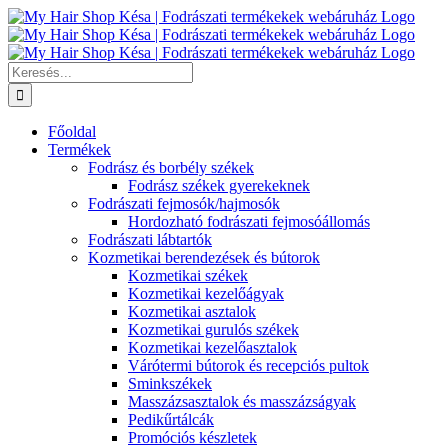
Kihagyás
Keresés...
Főoldal
Termékek
Fodrász és borbély székek
Fodrász székek gyerekeknek
Fodrászati fejmosók/hajmosók
Hordozható fodrászati fejmosóállomás
Fodrászati lábtartók
Kozmetikai berendezések és bútorok
Kozmetikai székek
Kozmetikai kezelőágyak
Kozmetikai asztalok
Kozmetikai gurulós székek
Kozmetikai kezelőasztalok
Várótermi bútorok és recepciós pultok
Sminkszékek
Masszázsasztalok és masszázságyak
Pedikűrtálcák
Promóciós készletek