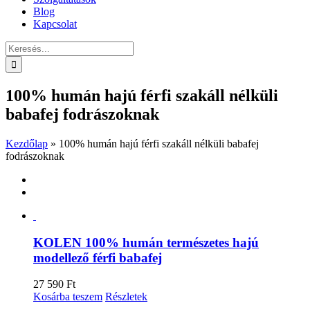
Blog
Kapcsolat
Keresés...
100% humán hajú férfi szakáll nélküli
babafej fodrászoknak
Kezdőlap
»
100% humán hajú férfi szakáll nélküli babafej
fodrászoknak
KOLEN 100% humán természetes hajú
modellező férfi babafej
27 590
Ft
Kosárba teszem
Részletek