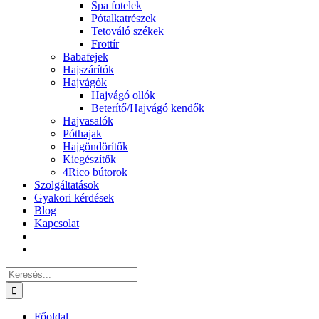
Spa fotelek
Pótalkatrészek
Tetováló székek
Frottír
Babafejek
Hajszárítók
Hajvágók
Hajvágó ollók
Beterítő/Hajvágó kendők
Hajvasalók
Póthajak
Hajgöndörítők
Kiegészítők
4Rico bútorok
Szolgáltatások
Gyakori kérdések
Blog
Kapcsolat
Keresés...
Főoldal