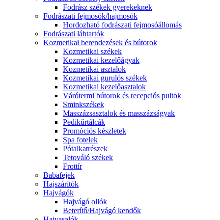
Fodrász székek gyerekeknek
Fodrászati fejmosók/hajmosók
Hordozható fodrászati fejmosóállomás
Fodrászati lábtartók
Kozmetikai berendezések és bútorok
Kozmetikai székek
Kozmetikai kezelőágyak
Kozmetikai asztalok
Kozmetikai gurulós székek
Kozmetikai kezelőasztalok
Várótermi bútorok és recepciós pultok
Sminkszékek
Masszázsasztalok és masszázságyak
Pedikűrtálcák
Promóciós készletek
Spa fotelek
Pótalkatrészek
Tetováló székek
Frottír
Babafejek
Hajszárítók
Hajvágók
Hajvágó ollók
Beterítő/Hajvágó kendők
Hajvasalók