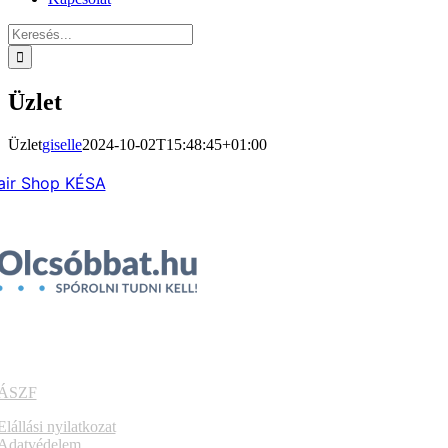
Keresés...
Üzlet
Üzlet
giselle
2024-10-02T15:48:45+01:00
air Shop KÉSA
ÁSZF
Elállási nyilatkozat
Adatvédelem