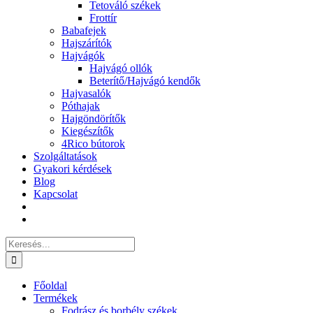
Tetováló székek
Frottír
Babafejek
Hajszárítók
Hajvágók
Hajvágó ollók
Beterítő/Hajvágó kendők
Hajvasalók
Póthajak
Hajgöndörítők
Kiegészítők
4Rico bútorok
Szolgáltatások
Gyakori kérdések
Blog
Kapcsolat
Keresés...
Főoldal
Termékek
Fodrász és borbély székek