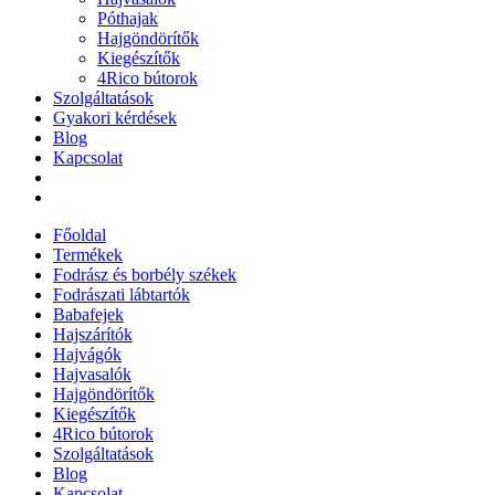
Póthajak
Hajgöndörítők
Kiegészítők
4Rico bútorok
Szolgáltatások
Gyakori kérdések
Blog
Kapcsolat
Főoldal
Termékek
Fodrász és borbély székek
Fodrászati lábtartók
Babafejek
Hajszárítók
Hajvágók
Hajvasalók
Hajgöndörítők
Kiegészítők
4Rico bútorok
Szolgáltatások
Blog
Kapcsolat