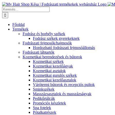
Kihagyás
Keresés...
Főoldal
Termékek
Fodrász és borbély székek
Fodrász székek gyerekeknek
Fodrászati fejmosók/hajmosók
Hordozható fodrászati fejmosóállomás
Fodrászati lábtartók
Kozmetikai berendezések és bútorok
Kozmetikai székek
Kozmetikai kezelőágyak
Kozmetikai asztalok
Kozmetikai gurulós székek
Kozmetikai kezelőasztalok
Várótermi bútorok és recepciós pultok
Sminkszékek
Masszázsasztalok és masszázságyak
Pedikűrtálcák
Promóciós készletek
Spa fotelek
Pótalkatrészek