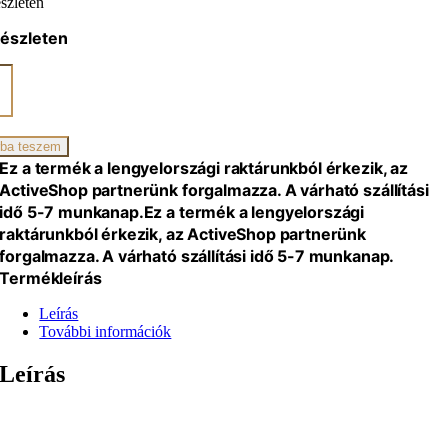
szleten
készleten
s
ulátor
iség
ba teszem
Ez a termék a lengyelországi raktárunkból érkezik, az
ActiveShop partnerünk forgalmazza. A várható szállítási
idő 5-7 munkanap.
Ez a termék a lengyelországi
raktárunkból érkezik, az ActiveShop partnerünk
forgalmazza. A várható szállítási idő 5-7 munkanap.
Termékleírás
Leírás
További információk
Leírás