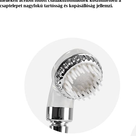
mellékelt acélból fonott csatlakozótömlőnek köszönhetően a
csaptelepet
nagyfokú tartósság és kopásállóság
jellemzi.