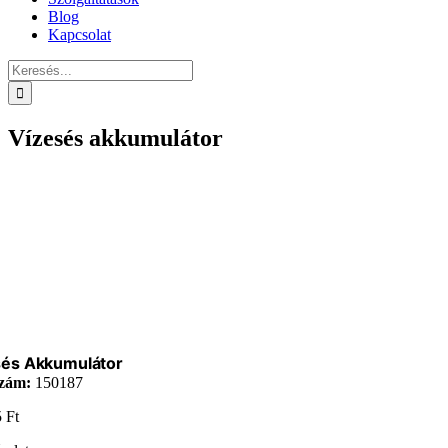
Blog
Kapcsolat
Keresés...
Vízesés akkumulátor
sés Akkumulátor
zám:
150187
5
Ft