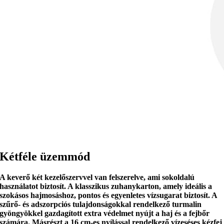
Kétféle üzemmód
A keverő
két kezelőszervvel
van felszerelve, ami sokoldalú
használatot biztosít. A klasszikus zuhanykarton, amely ideális a
szokásos hajmosáshoz,
pontos és egyenletes vízsugarat biztosít
. A
szűrő- és adszorpciós tulajdonságokkal rendelkező
turmalin
gyöngyökkel gazdagított
extra védelmet nyújt a haj és a fejbőr
számára. Másrészt a 16 cm-es nyílással rendelkező vízeséses kézfej