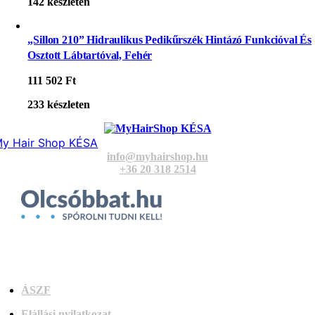
142 készleten
„Sillon 210” Hidraulikus Pedikűrszék Hintázó Funkcióval És
Osztott Lábtartóval, Fehér
111 502
Ft
233 készleten
y Hair Shop KÉSA
info@myhairshop.hu
+36 20 318 2514
ÁSZF
Elállási nyilatkozat