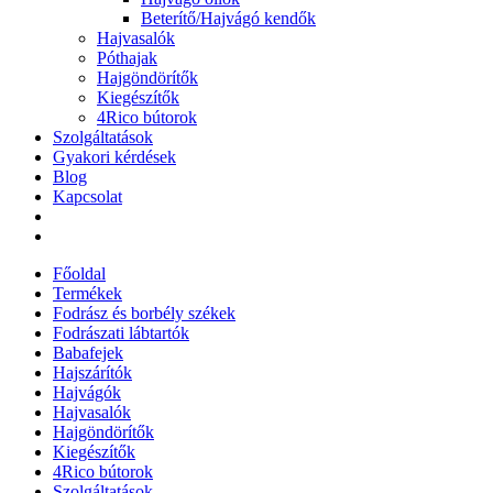
Beterítő/Hajvágó kendők
Hajvasalók
Póthajak
Hajgöndörítők
Kiegészítők
4Rico bútorok
Szolgáltatások
Gyakori kérdések
Blog
Kapcsolat
Főoldal
Termékek
Fodrász és borbély székek
Fodrászati lábtartók
Babafejek
Hajszárítók
Hajvágók
Hajvasalók
Hajgöndörítők
Kiegészítők
4Rico bútorok
Szolgáltatások