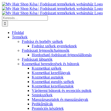
Kihagyás
Keresés...
Főoldal
Termékek
Fodrász és borbély székek
Fodrász székek gyerekeknek
Fodrászati fejmosók/hajmosók
Hordozható fodrászati fejmosóállomás
Fodrászati lábtartók
Kozmetikai berendezések és bútorok
Kozmetikai székek
Kozmetikai kezelőágyak
Kozmetikai asztalok
Kozmetikai gurulós székek
Kozmetikai kezelőasztalok
Várótermi bútorok és recepciós pultok
Sminkszékek
Masszázsasztalok és masszázságyak
Pedikűrtálcák
Promóciós készletek