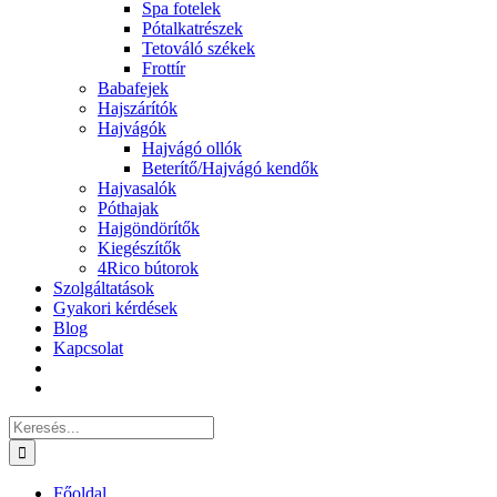
Spa fotelek
Pótalkatrészek
Tetováló székek
Frottír
Babafejek
Hajszárítók
Hajvágók
Hajvágó ollók
Beterítő/Hajvágó kendők
Hajvasalók
Póthajak
Hajgöndörítők
Kiegészítők
4Rico bútorok
Szolgáltatások
Gyakori kérdések
Blog
Kapcsolat
Keresés...
Főoldal