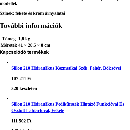
modellel
.
Színek: fekete és króm árnyalatai
További információk
Tömeg
1,8 kg
Méretek
41 × 28,5 × 8 cm
Kapcsolódó termékek
Sillon 210 Hidraulikus Kozmetikai Szék, Fehér, Bölcsővel
107 211
Ft
320 készleten
Sillon 210 Hidraulikus Pedikűrszék Hintázó Funkcióval És
Osztott Lábtartóval, Fekete
111 502
Ft