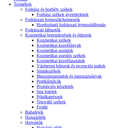
Termékek
Fodrász és borbély székek
Fodrász székek gyerekeknek
Fodrászati fejmosók/hajmosók
Hordozható fodrászati fejmosóállomás
Fodrászati lábtartók
Kozmetikai berendezések és bútorok
Kozmetikai székek
Kozmetikai kezelőágyak
Kozmetikai asztalok
Kozmetikai gurulós székek
Kozmetikai kezelőasztalok
Várótermi bútorok és recepciós pultok
Sminkszékek
Masszázsasztalok és masszázságyak
Pedikűrtálcák
Promóciós készletek
Spa fotelek
Pótalkatrészek
Tetováló székek
Frottír
Babafejek
Hajszárítók
Hajvágók
Hajvágó ollók