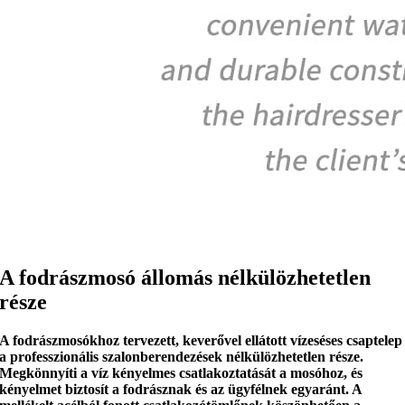
A fodrászmosó állomás nélkülözhetetlen
része
A fodrászmosókhoz tervezett, keverővel ellátott vízeséses csaptelep
a professzionális szalonberendezések nélkülözhetetlen része.
Megkönnyíti a víz kényelmes csatlakoztatását a mosóhoz, és
kényelmet biztosít a fodrásznak és az ügyfélnek egyaránt. A