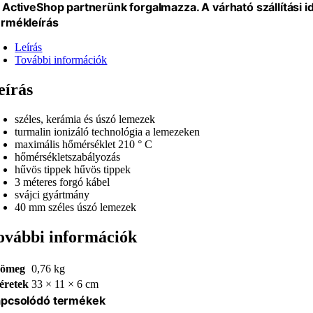
 ActiveShop partnerünk forgalmazza. A várható szállítási 
rmékleírás
Leírás
További információk
eírás
széles, kerámia és úszó lemezek
turmalin ionizáló technológia a lemezeken
maximális hőmérséklet 210 ° C
hőmérsékletszabályozás
hűvös tippek hűvös tippek
3 méteres forgó kábel
svájci gyártmány
40 mm széles úszó lemezek
ovábbi információk
ömeg
0,76 kg
éretek
33 × 11 × 6 cm
pcsolódó termékek