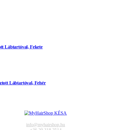
tt Lábtartóval, Fekete
tott Lábtartóval, Fehér
info@myhairshop.hu
+36 20 318 2514