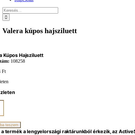
Keresés...
Valera kúpos hajsziluett
a Kúpos Hajsziluett
zám:
108258
4
Ft
leten
zleten
uett
iség
ba teszem
 a termék a lengyelországi raktárunkból érkezik, az Activ