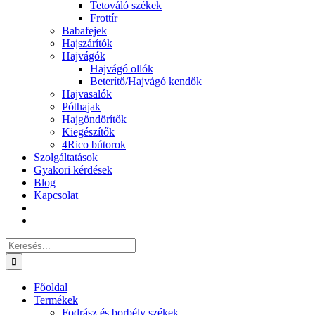
Tetováló székek
Frottír
Babafejek
Hajszárítók
Hajvágók
Hajvágó ollók
Beterítő/Hajvágó kendők
Hajvasalók
Póthajak
Hajgöndörítők
Kiegészítők
4Rico bútorok
Szolgáltatások
Gyakori kérdések
Blog
Kapcsolat
Keresés...
Főoldal
Termékek
Fodrász és borbély székek