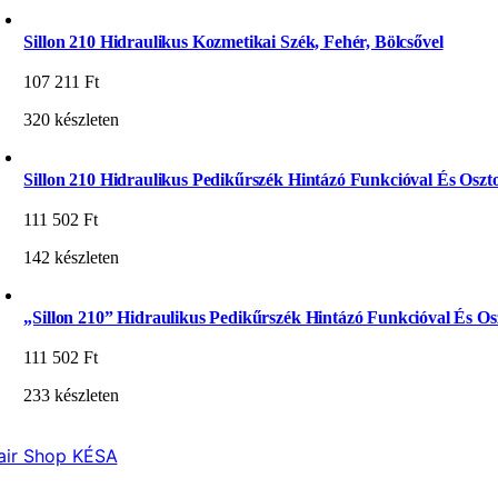
Sillon 210 Hidraulikus Kozmetikai Szék, Fehér, Bölcsővel
107 211
Ft
320 készleten
Sillon 210 Hidraulikus Pedikűrszék Hintázó Funkcióval És Oszto
111 502
Ft
142 készleten
„Sillon 210” Hidraulikus Pedikűrszék Hintázó Funkcióval És Osz
111 502
Ft
233 készleten
air Shop KÉSA