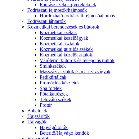
Fodrász székek gyerekeknek
Fodrászati fejmosók/hajmosók
Hordozható fodrászati fejmosóállomás
Fodrászati lábtartók
Kozmetikai berendezések és bútorok
Kozmetikai székek
Kozmetikai kezelőágyak
Kozmetikai asztalok
Kozmetikai gurulós székek
Kozmetikai kezelőasztalok
Várótermi bútorok és recepciós pultok
Sminkszékek
Masszázsasztalok és masszázságyak
Pedikűrtálcák
Promóciós készletek
Spa fotelek
Pótalkatrészek
Tetováló székek
Frottír
Babafejek
Hajszárítók
Hajvágók
Hajvágó ollók
Beterítő/Hajvágó kendők
Hajvasalók