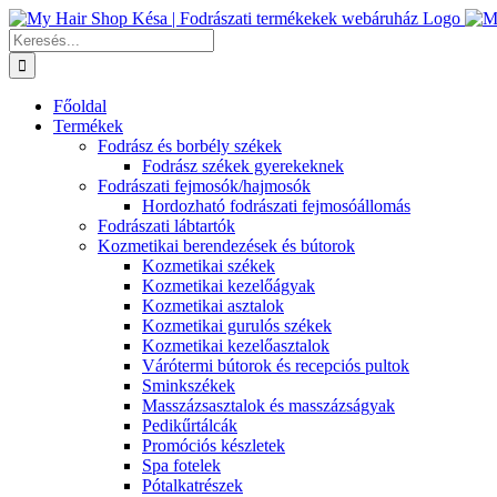
Kihagyás
Keresés...
Főoldal
Termékek
Fodrász és borbély székek
Fodrász székek gyerekeknek
Fodrászati fejmosók/hajmosók
Hordozható fodrászati fejmosóállomás
Fodrászati lábtartók
Kozmetikai berendezések és bútorok
Kozmetikai székek
Kozmetikai kezelőágyak
Kozmetikai asztalok
Kozmetikai gurulós székek
Kozmetikai kezelőasztalok
Várótermi bútorok és recepciós pultok
Sminkszékek
Masszázsasztalok és masszázságyak
Pedikűrtálcák
Promóciós készletek
Spa fotelek
Pótalkatrészek