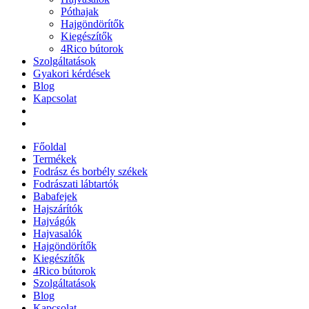
Póthajak
Hajgöndörítők
Kiegészítők
4Rico bútorok
Szolgáltatások
Gyakori kérdések
Blog
Kapcsolat
Főoldal
Termékek
Fodrász és borbély székek
Fodrászati lábtartók
Babafejek
Hajszárítók
Hajvágók
Hajvasalók
Hajgöndörítők
Kiegészítők
4Rico bútorok
Szolgáltatások
Blog
Kapcsolat