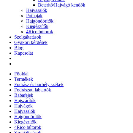
Beterítő/Hajvágó kendők
Hajvasalók
Póthajak
Hajgöndörítők
Kiegészítők
4Rico bútorok
Szolgáltatások
Gyakori kérdések
Blog
Kapcsolat
Főoldal
Termékek
Fodrász és borbély székek
Fodrászati lábtartók
Babafejek
Hajszárítók
Hajvágók
Hajvasalók
Hajgöndörítők
Kiegészítők
4Rico bútorok
Szolgáltatások