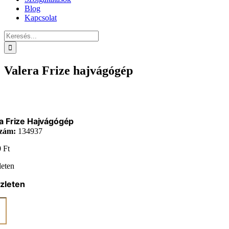
Blog
Kapcsolat
Keresés...
Valera Frize hajvágógép
a Frize Hajvágógép
zám:
134937
0
Ft
leten
zleten
gógép
iség