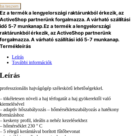
ba teszem
Ez a termék a lengyelországi raktárunkból érkezik, az
ActiveShop partnerünk forgalmazza. A várható szállítási
idő 5-7 munkanap.
Ez a termék a lengyelországi
raktárunkból érkezik, az ActiveShop partnerünk
forgalmazza. A várható szállítási idő 5-7 munkanap.
Termékleírás
Leírás
További információk
Leírás
professzionális hajvágógép széleskörű lehetőségekkel.
– tökéletesen növeli a haj térfogatát a haj gyökerektől való
kiemelésével
– adaptív hőszabályozás – hőmérsékletszabályozás a hatékony
formázáshoz
– keskeny profil, ideális a nehéz kezelésekhez
– hőmérséklet 230 ° C
– 5 rétegű kerámiával borított fűtőbevonat