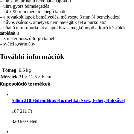
– ionizáló turmalin bevonat a lapokon
– ultra gyors felmelegedés
– 24 x 90 mm méretű lebegő lapok
– a rovátkolt lapok bemélyedési mélysége 3 mm (4 bemélyedés)
– hűvös csúcsok, amelyek nem melegítik fel a burkolatot
– hőálló termo-burkolat a lapokhoz – megkönnyíti a forró készülék
tárolását is
– 3 méter hosszú forgó kábel
– svájci gyártmány
További információk
Tömeg
0,6 kg
Méretek
31 × 11,5 × 6 cm
Kapcsolódó termékek
Sillon 210 Hidraulikus Kozmetikai Szék, Fehér, Bölcsővel
107 211
Ft
320 készleten