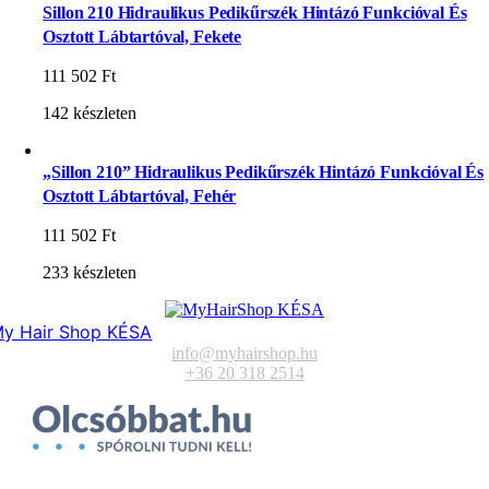
Sillon 210 Hidraulikus Pedikűrszék Hintázó Funkcióval És
Osztott Lábtartóval, Fekete
111 502
Ft
142 készleten
„Sillon 210” Hidraulikus Pedikűrszék Hintázó Funkcióval És
Osztott Lábtartóval, Fehér
111 502
Ft
233 készleten
y Hair Shop KÉSA
info@myhairshop.hu
+36 20 318 2514