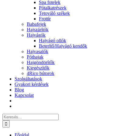
Spa fotelek
Pótalkatrészek
Tetováló székek
Frottír
Babafejek
Hajszárítók
Hajvágók
Hajvágó ollók
Beterítő/Hajvágó kendők
Hajvasalók
Póthajak
Hajgöndörítők
Kiegészítők
4Rico bútorok
Szolgáltatások
Gyakori kérdések
Blog
Kapcsolat
Keresés...
Főoldal