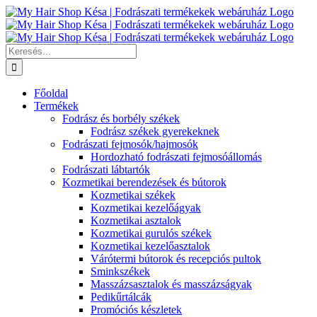
Kihagyás
Keresés...
Főoldal
Termékek
Fodrász és borbély székek
Fodrász székek gyerekeknek
Fodrászati fejmosók/hajmosók
Hordozható fodrászati fejmosóállomás
Fodrászati lábtartók
Kozmetikai berendezések és bútorok
Kozmetikai székek
Kozmetikai kezelőágyak
Kozmetikai asztalok
Kozmetikai gurulós székek
Kozmetikai kezelőasztalok
Várótermi bútorok és recepciós pultok
Sminkszékek
Masszázsasztalok és masszázságyak
Pedikűrtálcák
Promóciós készletek