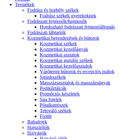
Termékek
Fodrász és borbély székek
Fodrász székek gyerekeknek
Fodrászati fejmosók/hajmosók
Hordozható fodrászati fejmosóállomás
Fodrászati lábtartók
Kozmetikai berendezések és bútorok
Kozmetikai székek
Kozmetikai kezelőágyak
Kozmetikai asztalok
Kozmetikai gurulós székek
Kozmetikai kezelőasztalok
Várótermi bútorok és recepciós pultok
Sminkszékek
Masszázsasztalok és masszázságyak
Pedikűrtálcák
Promóciós készletek
Spa fotelek
Pótalkatrészek
Tetováló székek
Frottír
Babafejek
Hajszárítók
Hajvágók
Hajvágó ollók