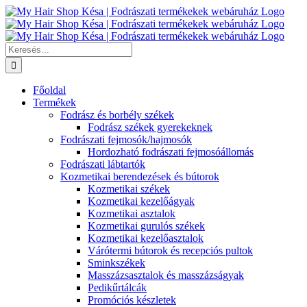
Kihagyás
Keresés...
Főoldal
Termékek
Fodrász és borbély székek
Fodrász székek gyerekeknek
Fodrászati fejmosók/hajmosók
Hordozható fodrászati fejmosóállomás
Fodrászati lábtartók
Kozmetikai berendezések és bútorok
Kozmetikai székek
Kozmetikai kezelőágyak
Kozmetikai asztalok
Kozmetikai gurulós székek
Kozmetikai kezelőasztalok
Várótermi bútorok és recepciós pultok
Sminkszékek
Masszázsasztalok és masszázságyak
Pedikűrtálcák
Promóciós készletek