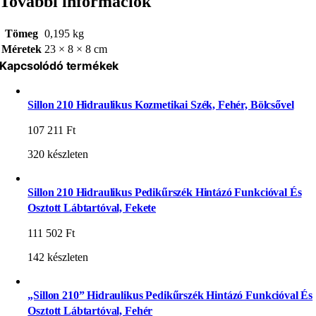
További információk
Tömeg
0,195 kg
Méretek
23 × 8 × 8 cm
Kapcsolódó termékek
Sillon 210 Hidraulikus Kozmetikai Szék, Fehér, Bölcsővel
107 211
Ft
320 készleten
Sillon 210 Hidraulikus Pedikűrszék Hintázó Funkcióval És
Osztott Lábtartóval, Fekete
111 502
Ft
142 készleten
„Sillon 210” Hidraulikus Pedikűrszék Hintázó Funkcióval És
Osztott Lábtartóval, Fehér