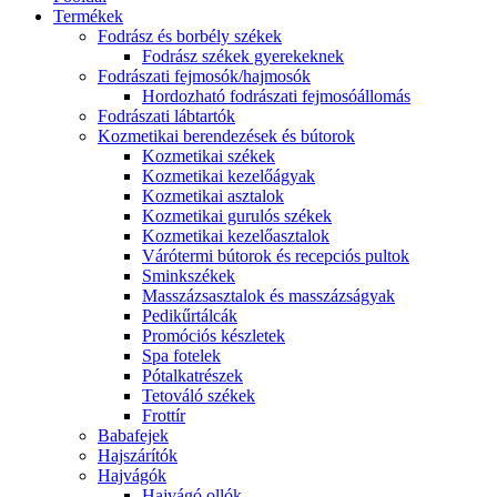
Termékek
Fodrász és borbély székek
Fodrász székek gyerekeknek
Fodrászati fejmosók/hajmosók
Hordozható fodrászati fejmosóállomás
Fodrászati lábtartók
Kozmetikai berendezések és bútorok
Kozmetikai székek
Kozmetikai kezelőágyak
Kozmetikai asztalok
Kozmetikai gurulós székek
Kozmetikai kezelőasztalok
Várótermi bútorok és recepciós pultok
Sminkszékek
Masszázsasztalok és masszázságyak
Pedikűrtálcák
Promóciós készletek
Spa fotelek
Pótalkatrészek
Tetováló székek
Frottír
Babafejek
Hajszárítók
Hajvágók
Hajvágó ollók