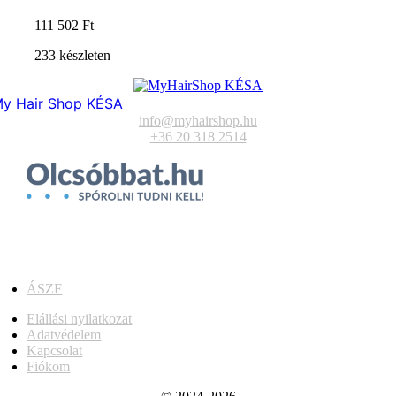
111 502
Ft
233 készleten
y Hair Shop KÉSA
info@myhairshop.hu
+36 20 318 2514
ÁSZF
Elállási nyilatkozat
Adatvédelem
Kapcsolat
Fiókom