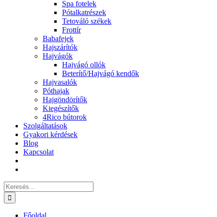
Spa fotelek
Pótalkatrészek
Tetováló székek
Frottír
Babafejek
Hajszárítók
Hajvágók
Hajvágó ollók
Beterítő/Hajvágó kendők
Hajvasalók
Póthajak
Hajgöndörítők
Kiegészítők
4Rico bútorok
Szolgáltatások
Gyakori kérdések
Blog
Kapcsolat
Keresés...
Főoldal