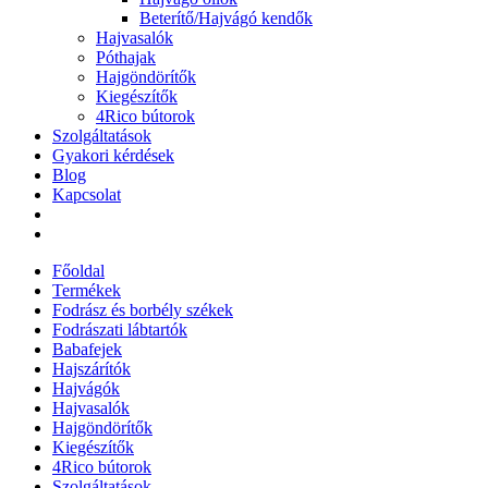
Beterítő/Hajvágó kendők
Hajvasalók
Póthajak
Hajgöndörítők
Kiegészítők
4Rico bútorok
Szolgáltatások
Gyakori kérdések
Blog
Kapcsolat
Főoldal
Termékek
Fodrász és borbély székek
Fodrászati lábtartók
Babafejek
Hajszárítók
Hajvágók
Hajvasalók
Hajgöndörítők
Kiegészítők
4Rico bútorok
Szolgáltatások