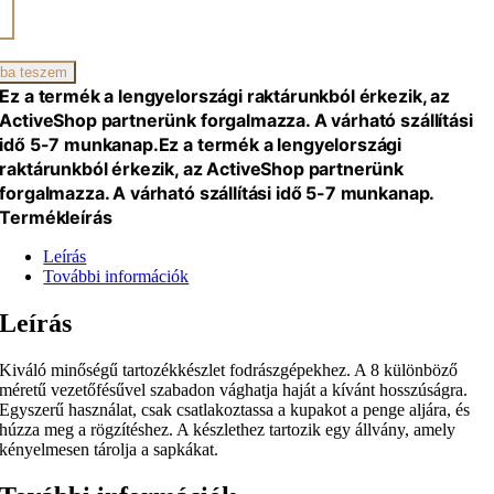
OZÉKKÉSZLET
KHEZ
ba teszem
iség
Ez a termék a lengyelországi raktárunkból érkezik, az
ActiveShop partnerünk forgalmazza. A várható szállítási
idő 5-7 munkanap.
Ez a termék a lengyelországi
raktárunkból érkezik, az ActiveShop partnerünk
forgalmazza. A várható szállítási idő 5-7 munkanap.
Termékleírás
Leírás
További információk
Leírás
Kiváló minőségű tartozékkészlet fodrászgépekhez. A 8 különböző
méretű vezetőfésűvel szabadon vághatja haját a kívánt hosszúságra.
Egyszerű használat, csak csatlakoztassa a kupakot a penge aljára, és
húzza meg a rögzítéshez. A készlethez tartozik egy állvány, amely
kényelmesen tárolja a sapkákat.