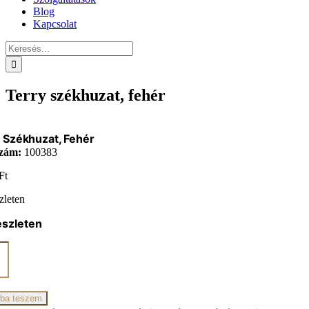
Blog
Kapcsolat
Keresés...
Terry székhuzat, fehér
 Székhuzat, Fehér
zám:
100383
Ft
zleten
észleten
zat,
iség
ba teszem