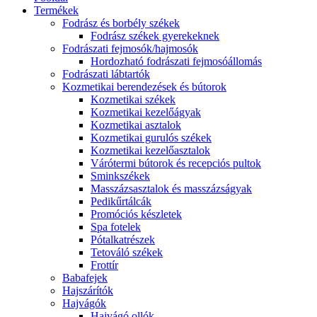
Termékek
Fodrász és borbély székek
Fodrász székek gyerekeknek
Fodrászati fejmosók/hajmosók
Hordozható fodrászati fejmosóállomás
Fodrászati lábtartók
Kozmetikai berendezések és bútorok
Kozmetikai székek
Kozmetikai kezelőágyak
Kozmetikai asztalok
Kozmetikai gurulós székek
Kozmetikai kezelőasztalok
Várótermi bútorok és recepciós pultok
Sminkszékek
Masszázsasztalok és masszázságyak
Pedikűrtálcák
Promóciós készletek
Spa fotelek
Pótalkatrészek
Tetováló székek
Frottír
Babafejek
Hajszárítók
Hajvágók
Hajvágó ollók