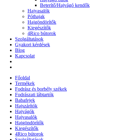
Beterítő/Hajvágó kendők
Hajvasalók
Póthajak
Hajgöndörítők
Kiegészítők
4Rico bútorok
Szolgáltatások
Gyakori kérdések
Blog
Kapcsolat
Főoldal
Termékek
Fodrász és borbély székek
Fodrászati lábtartók
Babafejek
Hajszárítók
Hajvágók
Hajvasalók
Hajgöndörítők
Kiegészítők
4Rico bútorok
Szolgáltatások