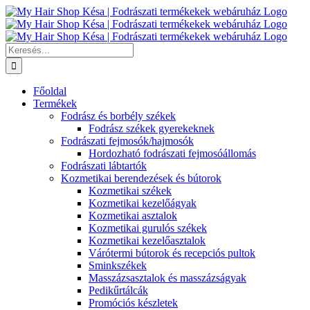
Kihagyás
Keresés...
Főoldal
Termékek
Fodrász és borbély székek
Fodrász székek gyerekeknek
Fodrászati fejmosók/hajmosók
Hordozható fodrászati fejmosóállomás
Fodrászati lábtartók
Kozmetikai berendezések és bútorok
Kozmetikai székek
Kozmetikai kezelőágyak
Kozmetikai asztalok
Kozmetikai gurulós székek
Kozmetikai kezelőasztalok
Várótermi bútorok és recepciós pultok
Sminkszékek
Masszázsasztalok és masszázságyak
Pedikűrtálcák
Promóciós készletek