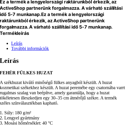
Ez a termék a lengyelországi raktárunkból érkezik, az
ActiveShop partnerünk forgalmazza. A várható szállítási
idő 5-7 munkanap.
Ez a termék a lengyelországi
raktárunkból érkezik, az ActiveShop partnerünk
forgalmazza. A várható szállítási idő 5-7 munkanap.
Termékleírás
Leírás
További információk
Leírás
FEHÉR FÜLKES HUZAT
A székhuzat kiváló minőségű fülkes anyagból készült. A huzat
kozmetikai székekhez készült. A huzat peremébe egy csatornába varrt
rugalmas szalag van beépítve, amely garantálja, hogy a huzat
tökéletesen illeszkedjen egy 30–35 cm átmérőjű székre. A termék
széles színválasztékban kapható.
1. Súly: 180 g/m²
2. Lengyel gyártmány
3. Mosási hőmérséklet: 40 °C