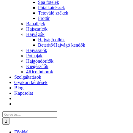
Spa fotelek
Pótalkatrészek
Tetováló székek
Frottír
Babafejek
Hajszárítók
Hajvágók
Hajvágó ollók
Beterítő/Hajvágó kendők
Hajvasalók
Póthajak
Hajgöndörítők
Kiegészítők
4Rico bútorok
Szolgáltatások
Gyakori kérdések
Blog
Kapcsolat
Keresés...
Főoldal