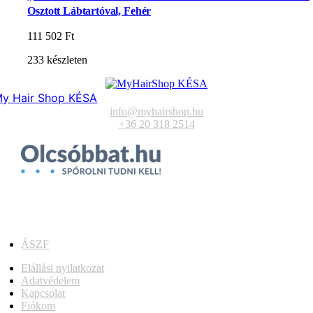
Osztott Lábtartóval, Fehér
111 502
Ft
233 készleten
y Hair Shop KÉSA
info@myhairshop.hu
+36 20 318 2514
ÁSZF
Elállási nyilatkozat
Adatvédelem
Kapcsolat
Fiókom