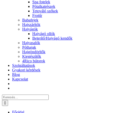
Spa fotelek
Pótalkatrészek
Tetováló székek
Frottír
Babafejek
Hajszárítók
Hajvágók
Hajvágó ollók
Beterítő/Hajvágó kendők
Hajvasalók
Póthajak
Hajgöndörítők
Kiegészítők
4Rico bútorok
Szolgáltatások
Gyakori kérdések
Blog
Kapcsolat
Keresés...
Főoldal