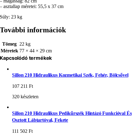
– magasság: 82 cm
– asztallap méretei: 55,5 x 37 cm
Súly: 23 kg
További információk
Tömeg
22 kg
Méretek
77 × 44 × 29 cm
Kapcsolódó termékek
Sillon 210 Hidraulikus Kozmetikai Szék, Fehér, Bölcsővel
107 211
Ft
320 készleten
Sillon 210 Hidraulikus Pedikűrszék Hintázó Funkcióval És
Osztott Lábtartóval, Fekete
111 502
Ft