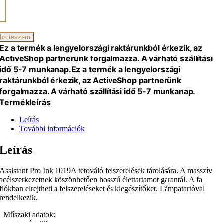
ant
ba teszem
Ez a termék a lengyelországi raktárunkból érkezik, az
iség
ActiveShop partnerünk forgalmazza. A várható szállítási
idő 5-7 munkanap.
Ez a termék a lengyelországi
raktárunkból érkezik, az ActiveShop partnerünk
forgalmazza. A várható szállítási idő 5-7 munkanap.
Termékleírás
Leírás
További információk
Leírás
Assistant Pro Ink 1019A tetováló felszerelések tárolására. A masszív
acélszerkezetnek köszönhetően hosszú élettartamot garantál. A fa
fiókban elrejtheti a felszereléseket és kiegészítőket. Lámpatartóval
rendelkezik.
Műszaki adatok: