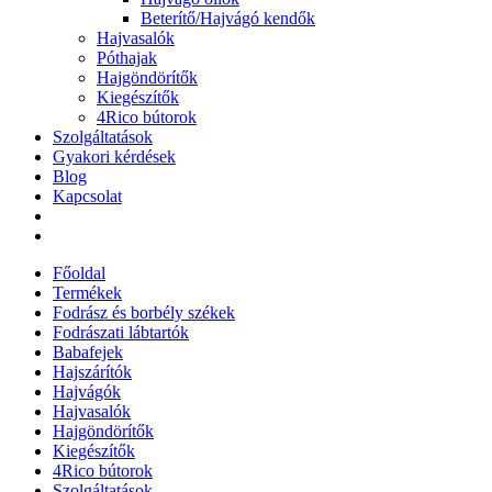
Beterítő/Hajvágó kendők
Hajvasalók
Póthajak
Hajgöndörítők
Kiegészítők
4Rico bútorok
Szolgáltatások
Gyakori kérdések
Blog
Kapcsolat
Főoldal
Termékek
Fodrász és borbély székek
Fodrászati lábtartók
Babafejek
Hajszárítók
Hajvágók
Hajvasalók
Hajgöndörítők
Kiegészítők
4Rico bútorok
Szolgáltatások