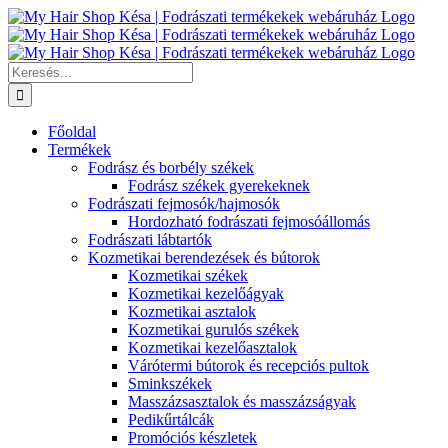
Kihagyás
Keresés...
Főoldal
Termékek
Fodrász és borbély székek
Fodrász székek gyerekeknek
Fodrászati fejmosók/hajmosók
Hordozható fodrászati fejmosóállomás
Fodrászati lábtartók
Kozmetikai berendezések és bútorok
Kozmetikai székek
Kozmetikai kezelőágyak
Kozmetikai asztalok
Kozmetikai gurulós székek
Kozmetikai kezelőasztalok
Várótermi bútorok és recepciós pultok
Sminkszékek
Masszázsasztalok és masszázságyak
Pedikűrtálcák
Promóciós készletek