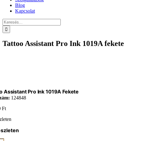
Blog
Kapcsolat
Keresés...
Tattoo Assistant Pro Ink 1019A fekete
o Assistant Pro Ink 1019A Fekete
zám:
124848
0
Ft
zleten
észleten