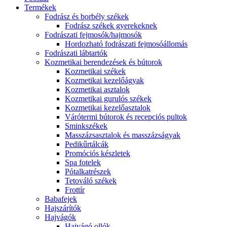
Termékek
Fodrász és borbély székek
Fodrász székek gyerekeknek
Fodrászati fejmosók/hajmosók
Hordozható fodrászati fejmosóállomás
Fodrászati lábtartók
Kozmetikai berendezések és bútorok
Kozmetikai székek
Kozmetikai kezelőágyak
Kozmetikai asztalok
Kozmetikai gurulós székek
Kozmetikai kezelőasztalok
Várótermi bútorok és recepciós pultok
Sminkszékek
Masszázsasztalok és masszázságyak
Pedikűrtálcák
Promóciós készletek
Spa fotelek
Pótalkatrészek
Tetováló székek
Frottír
Babafejek
Hajszárítók
Hajvágók
Hajvágó ollók