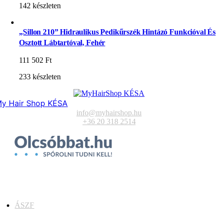
142 készleten
„Sillon 210” Hidraulikus Pedikűrszék Hintázó Funkcióval És
Osztott Lábtartóval, Fehér
111 502
Ft
233 készleten
y Hair Shop KÉSA
info@myhairshop.hu
+36 20 318 2514
ÁSZF