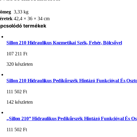
ömeg
3,33 kg
éretek
42,4 × 36 × 34 cm
pcsolódó termékek
Sillon 210 Hidraulikus Kozmetikai Szék, Fehér, Bölcsővel
107 211
Ft
320 készleten
Sillon 210 Hidraulikus Pedikűrszék Hintázó Funkcióval És Oszto
111 502
Ft
142 készleten
„Sillon 210” Hidraulikus Pedikűrszék Hintázó Funkcióval És Osz
111 502
Ft