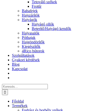
Tetováló székek
Frottír
Babafejek
Hajszárítók
Hajvágók
Hajvágó ollók
Beterítő/Hajvágó kendők
Hajvasalók
Póthajak
Hajgöndörítők
Kiegészítők
4Rico bútorok
Szolgáltatások
Gyakori kérdések
Blog
Kapcsolat
Keresés...
Főoldal
Termékek
Fodrász és borbély székek