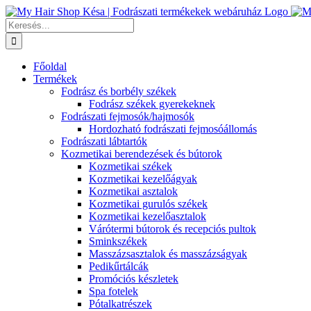
Kihagyás
Keresés...
Főoldal
Termékek
Fodrász és borbély székek
Fodrász székek gyerekeknek
Fodrászati fejmosók/hajmosók
Hordozható fodrászati fejmosóállomás
Fodrászati lábtartók
Kozmetikai berendezések és bútorok
Kozmetikai székek
Kozmetikai kezelőágyak
Kozmetikai asztalok
Kozmetikai gurulós székek
Kozmetikai kezelőasztalok
Várótermi bútorok és recepciós pultok
Sminkszékek
Masszázsasztalok és masszázságyak
Pedikűrtálcák
Promóciós készletek
Spa fotelek
Pótalkatrészek