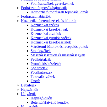
Fodrász székek gyerekeknek
Fodrászati fejmosók/hajmosók
Hordozható fodrászati fejmosóállomás
Fodrászati lábtartók
Kozmetikai berendezések és bútorok
Kozmetikai székek
Kozmetikai kezelőágyak
Kozmetikai asztalok
Kozmetikai gurulós székek
Kozmetikai kezelőasztalok
Várótermi bútorok és recepciós pultok
Sminkszékek
Masszázsasztalok és masszázságyak
Pedikűrtálcák
Promóciós készletek
Spa fotelek
Pótalkatrészek
Tetováló székek
Frottír
Babafejek
Hajszárítók
Hajvágók
Hajvágó ollók
Beterítő/Hajvágó kendők
Hajvasalók