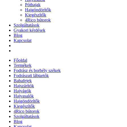
Póthajak
Hajgöndörítők
Kiegészítők
4Rico bútorok
Szolgáltatások
Gyakori kérdések
Blog
Kapcsolat
Főoldal
Termékek
Fodrász és borbély székek
Fodrászati lábtartók
Babafejek
Hajszárítók
Hajvágók
Hajvasalók
Hajgöndörítők
Kiegészítők
4Rico bútorok
Szolgáltatások
Blog
Kapcsolat