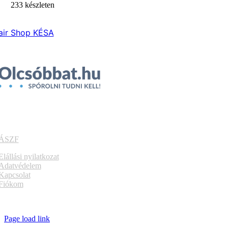
233 készleten
air Shop KÉSA
ÁSZF
Elállási nyilatkozat
Adatvédelem
Kapcsolat
Fiókom
Page load link