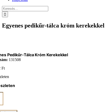
Keresés...
Egyenes pedikűr-tálca króm kerekekkel
nes Pedikűr-Tálca Króm Kerekekkel
zám:
131508
2
Ft
zleten
észleten
es
r-
kkel