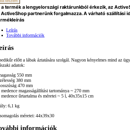
ba teszem
iség
 a termék a lengyelországi raktárunkból érkezik, az Activ
 ActiveShop partnerünk forgalmazza. A várható szállítási 
rmékleírás
Leírás
További információk
eírás
pedikűr előtt a lábak áztatására szolgál. Nagyon kényelmes mind az ügy
szaki adatok:
magasság 550 mm
szélesség 380 mm
hosszúság 470 mm
a medence magasságállítási tartománya ~ 270 mm
a medence űrtartalma és méretei ~ 5 l, 40x35x15 cm
úly: 6,1 kg
csomagolás méretei: 44x39x30
ovábbi információk