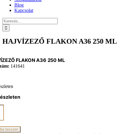
Blog
Kapcsolat
Keresés...
HAJVÍZEZŐ FLAKON A36 250 ML
ÍZEZŐ FLAKON A36 250 ML
zám:
141641
szleten
készleten
ÍZEZŐ
KON
ba teszem
iség