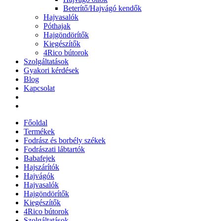
Beterítő/Hajvágó kendők
Hajvasalók
Póthajak
Hajgöndörítők
Kiegészítők
4Rico bútorok
Szolgáltatások
Gyakori kérdések
Blog
Kapcsolat
Főoldal
Termékek
Fodrász és borbély székek
Fodrászati lábtartók
Babafejek
Hajszárítók
Hajvágók
Hajvasalók
Hajgöndörítők
Kiegészítők
4Rico bútorok
Szolgáltatások