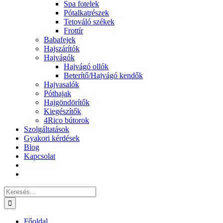
Spa fotelek
Pótalkatrészek
Tetováló székek
Frottír
Babafejek
Hajszárítók
Hajvágók
Hajvágó ollók
Beterítő/Hajvágó kendők
Hajvasalók
Póthajak
Hajgöndörítők
Kiegészítők
4Rico bútorok
Szolgáltatások
Gyakori kérdések
Blog
Kapcsolat
Keresés...
Főoldal