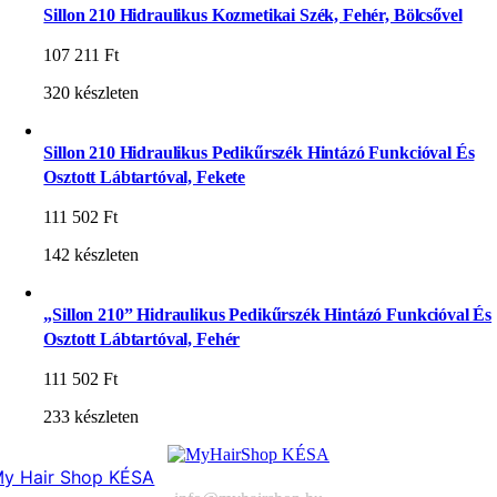
Sillon 210 Hidraulikus Kozmetikai Szék, Fehér, Bölcsővel
107 211
Ft
320 készleten
Sillon 210 Hidraulikus Pedikűrszék Hintázó Funkcióval És
Osztott Lábtartóval, Fekete
111 502
Ft
142 készleten
„Sillon 210” Hidraulikus Pedikűrszék Hintázó Funkcióval És
Osztott Lábtartóval, Fehér
111 502
Ft
233 készleten
y Hair Shop KÉSA