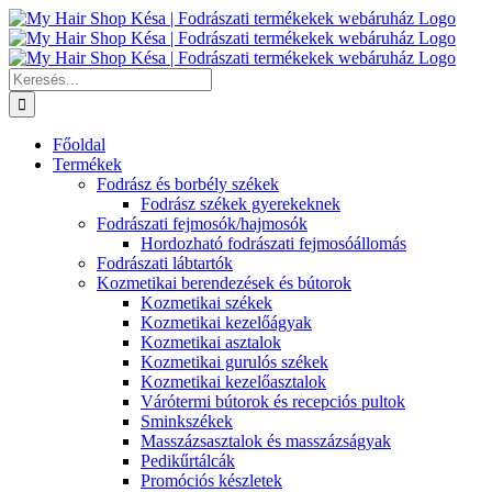
Kihagyás
Keresés...
Főoldal
Termékek
Fodrász és borbély székek
Fodrász székek gyerekeknek
Fodrászati fejmosók/hajmosók
Hordozható fodrászati fejmosóállomás
Fodrászati lábtartók
Kozmetikai berendezések és bútorok
Kozmetikai székek
Kozmetikai kezelőágyak
Kozmetikai asztalok
Kozmetikai gurulós székek
Kozmetikai kezelőasztalok
Várótermi bútorok és recepciós pultok
Sminkszékek
Masszázsasztalok és masszázságyak
Pedikűrtálcák
Promóciós készletek