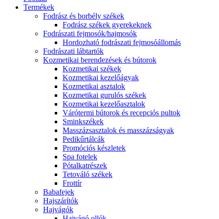
Termékek
Fodrász és borbély székek
Fodrász székek gyerekeknek
Fodrászati fejmosók/hajmosók
Hordozható fodrászati fejmosóállomás
Fodrászati lábtartók
Kozmetikai berendezések és bútorok
Kozmetikai székek
Kozmetikai kezelőágyak
Kozmetikai asztalok
Kozmetikai gurulós székek
Kozmetikai kezelőasztalok
Várótermi bútorok és recepciós pultok
Sminkszékek
Masszázsasztalok és masszázságyak
Pedikűrtálcák
Promóciós készletek
Spa fotelek
Pótalkatrészek
Tetováló székek
Frottír
Babafejek
Hajszárítók
Hajvágók
Hajvágó ollók