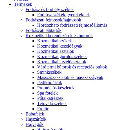
Termékek
Fodrász és borbély székek
Fodrász székek gyerekeknek
Fodrászati fejmosók/hajmosók
Hordozható fodrászati fejmosóállomás
Fodrászati lábtartók
Kozmetikai berendezések és bútorok
Kozmetikai székek
Kozmetikai kezelőágyak
Kozmetikai asztalok
Kozmetikai gurulós székek
Kozmetikai kezelőasztalok
Várótermi bútorok és recepciós pultok
Sminkszékek
Masszázsasztalok és masszázságyak
Pedikűrtálcák
Promóciós készletek
Spa fotelek
Pótalkatrészek
Tetováló székek
Frottír
Babafejek
Hajszárítók
Hajvágók
Hajvágó ollók