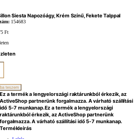
illon Siesta Napozóágy, Krém Színű, Fekete Talppal
zám:
154683
75
Ft
leten
zleten
óágy,
ba teszem
Ez a termék a lengyelországi raktárunkból érkezik, az
ActiveShop partnerünk forgalmazza. A várható szállítási
idő 5-7 munkanap.
Ez a termék a lengyelországi
iség
raktárunkból érkezik, az ActiveShop partnerünk
forgalmazza. A várható szállítási idő 5-7 munkanap.
Termékleírás