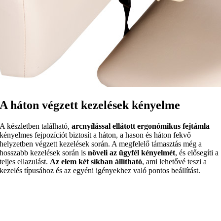
A háton végzett kezelések kényelme
A készletben található,
arcnyílással ellátott ergonómikus fejtámla
kényelmes fejpozíciót biztosít a háton, a hason és háton fekvő
helyzetben végzett kezelések során. A megfelelő támasztás még a
hosszabb kezelések során is
növeli az ügyfél kényelmét
, és elősegíti a
teljes ellazulást.
Az elem két síkban állítható
, ami lehetővé teszi a
kezelés típusához és az egyéni igényekhez való pontos beállítást.