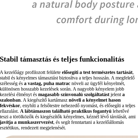
Stabil támasztás és teljes funkcionalitás
A kezelőágy profilozott felülete
elősegíti a test természetes tartását
,
stabil és kényelmes támasztást biztosítva a teljes hosszán. A megfelelő
szélesség és
a vastag, puha matrac
növeli az ügyfél kényelmét,
különösen hosszabb kezelések során. A nagyobb kényelem jobb
kezelési élményt és
magasabb színvonalú szolgáltatást
jelent
a
szalonban
. A kiegészítő kartámasz
növeli a kényelmet hason
fekvéskor
, enyhíti a felsőtestre nehezedő nyomást, és elősegíti a teljes
ellazulást.
A lábtámaszon található praktikus fogantyú
lehetővé
teszi a törölközők és kiegészítők kényelmes, kéznél lévő tárolását, ami
javítja a munkaszervezést
, és segít fenntartani a kezelőállomás
esztétikus, rendezett megjelenését.