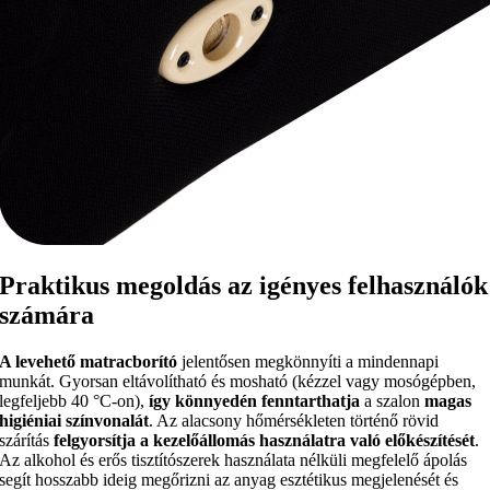
Praktikus megoldás az igényes felhasználók
számára
A levehető matracborító
jelentősen megkönnyíti a mindennapi
munkát. Gyorsan eltávolítható és mosható (kézzel vagy mosógépben,
legfeljebb 40 °C-on),
így könnyedén fenntarthatja
a szalon
magas
higiéniai színvonalát
. Az alacsony hőmérsékleten történő rövid
szárítás
felgyorsítja a kezelőállomás használatra való előkészítését
.
Az alkohol és erős tisztítószerek használata nélküli megfelelő ápolás
segít hosszabb ideig megőrizni az anyag esztétikus megjelenését és