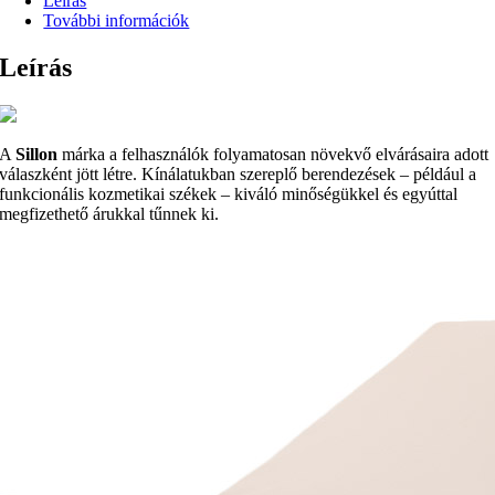
Leírás
További információk
Leírás
A
Sillon
márka a felhasználók folyamatosan növekvő elvárásaira adott
válaszként jött létre. Kínálatukban szereplő berendezések – például a
funkcionális kozmetikai székek – kiváló minőségükkel és egyúttal
megfizethető árukkal tűnnek ki.