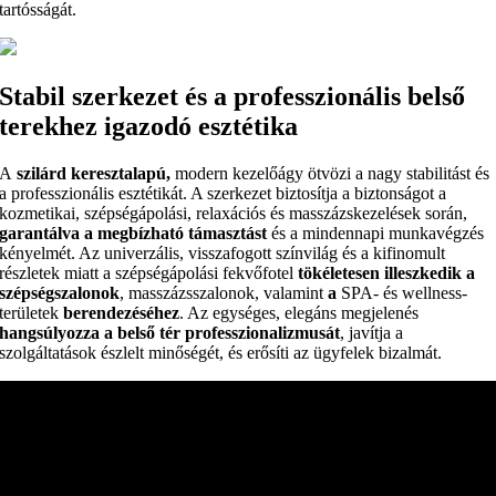
tartósságát.
Stabil szerkezet és a professzionális belső
terekhez igazodó esztétika
A
szilárd keresztalapú,
modern kezelőágy ötvözi a nagy stabilitást és
a professzionális esztétikát. A szerkezet biztosítja a biztonságot a
kozmetikai, szépségápolási, relaxációs és masszázskezelések során,
garantálva a megbízható támasztást
és a mindennapi munkavégzés
kényelmét. Az univerzális, visszafogott színvilág és a kifinomult
részletek miatt a szépségápolási fekvőfotel
tökéletesen illeszkedik a
szépségszalonok
, masszázsszalonok, valamint
a
SPA- és wellness-
területek
berendezéséhez
. Az egységes, elegáns megjelenés
hangsúlyozza a belső tér professzionalizmusát
, javítja a
szolgáltatások észlelt minőségét, és erősíti az ügyfelek bizalmát.