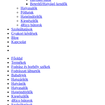
Beterítő/Hajvágó kendők
Hajvasalók
Póthajak
Hajgöndörítők
Kiegészítők
4Rico bútorok
Szolgáltatások
Gyakori kérdések
Blog
Kapcsolat
Főoldal
Termékek
Fodrász és borbély székek
Fodrászati lábtartók
Babafejek
Hajszárítók
Hajvágók
Hajvasalók
Hajgöndörítők
Kiegészítők
4Rico bútorok
Szolgáltatások