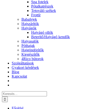
Spa fotelek
Pótalkatrészek
Tetováló székek
Frottír
Babafejek
Hajszárítók
Hajvágók
Hajvágó ollók
Beterítő/Hajvágó kendők
Hajvasalók
Póthajak
Hajgöndörítők
Kiegészítők
4Rico bútorok
Szolgáltatások
Gyakori kérdések
Blog
Kapcsolat
Keresés...
Főoldal