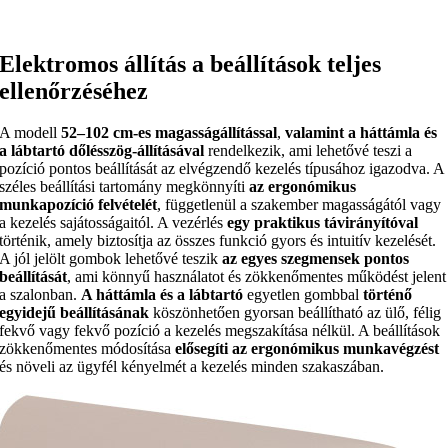
Elektromos állítás a beállítások teljes
ellenőrzéséhez
A modell
52–102 cm-es magasságállítással
,
valamint a háttámla és
a lábtartó dőlésszög-állításával
rendelkezik, ami lehetővé teszi a
pozíció pontos beállítását az elvégzendő kezelés típusához igazodva. A
széles beállítási tartomány megkönnyíti
az ergonómikus
munkapozíció felvételét
, függetlenül a szakember magasságától vagy
a kezelés sajátosságaitól. A vezérlés
egy praktikus távirányítóval
történik, amely biztosítja az összes funkció gyors és intuitív kezelését.
A jól jelölt gombok lehetővé teszik
az egyes szegmensek pontos
beállítását
, ami könnyű használatot és zökkenőmentes működést jelent
a szalonban.
A háttámla és a lábtartó
egyetlen gombbal
történő
egyidejű beállításának
köszönhetően gyorsan beállítható az ülő, félig
fekvő vagy fekvő pozíció a kezelés megszakítása nélkül. A beállítások
zökkenőmentes módosítása
elősegíti az ergonómikus munkavégzést
és növeli az ügyfél kényelmét a kezelés minden szakaszában.