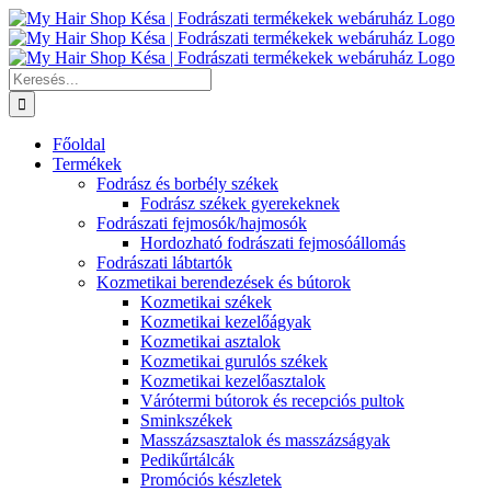
Kihagyás
Keresés...
Főoldal
Termékek
Fodrász és borbély székek
Fodrász székek gyerekeknek
Fodrászati fejmosók/hajmosók
Hordozható fodrászati fejmosóállomás
Fodrászati lábtartók
Kozmetikai berendezések és bútorok
Kozmetikai székek
Kozmetikai kezelőágyak
Kozmetikai asztalok
Kozmetikai gurulós székek
Kozmetikai kezelőasztalok
Várótermi bútorok és recepciós pultok
Sminkszékek
Masszázsasztalok és masszázságyak
Pedikűrtálcák
Promóciós készletek