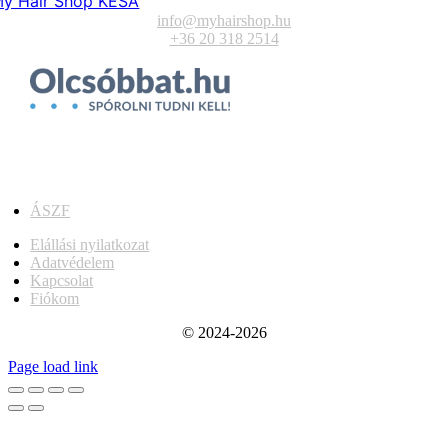
y Hair Shop KÉSA
info@myhairshop.hu
+36 20 318 2514
ÁSZF
Elállási nyilatkozat
Adatvédelem
Kapcsolat
Fiókom
© 2024-2026
Page load link