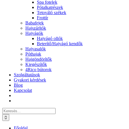
Spa fotelek
Pótalkatrészek
Tetováló székek
Frottír
Babafejek
Hajszárítók
Hajvágók
Hajvágó ollók
Beterítő/Hajvágó kendők
Hajvasalók
Póthajak
Hajgöndörítők
Kiegészítők
4Rico bútorok
Szolgáltatások
Gyakori kérdések
Blog
Kapcsolat
Keresés...
Főoldal