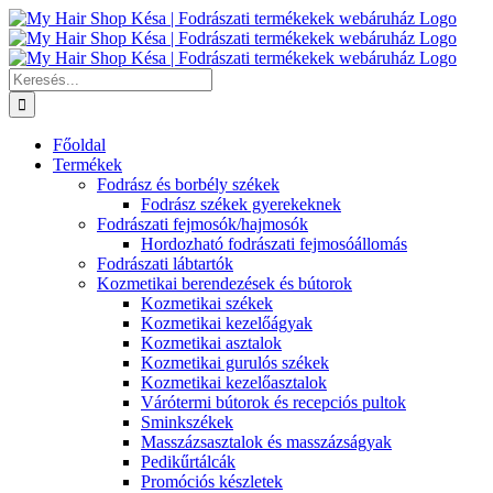
Kihagyás
Keresés...
Főoldal
Termékek
Fodrász és borbély székek
Fodrász székek gyerekeknek
Fodrászati fejmosók/hajmosók
Hordozható fodrászati fejmosóállomás
Fodrászati lábtartók
Kozmetikai berendezések és bútorok
Kozmetikai székek
Kozmetikai kezelőágyak
Kozmetikai asztalok
Kozmetikai gurulós székek
Kozmetikai kezelőasztalok
Várótermi bútorok és recepciós pultok
Sminkszékek
Masszázsasztalok és masszázságyak
Pedikűrtálcák
Promóciós készletek