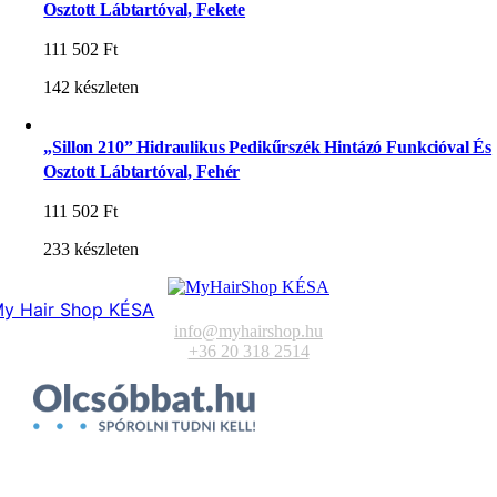
Osztott Lábtartóval, Fekete
111 502
Ft
142 készleten
„Sillon 210” Hidraulikus Pedikűrszék Hintázó Funkcióval És
Osztott Lábtartóval, Fehér
111 502
Ft
233 készleten
y Hair Shop KÉSA
info@myhairshop.hu
+36 20 318 2514