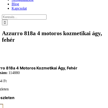
Blog
Kapcsolat
Keresés...
Azzurro 818a 4 motoros kozmetikai ágy,
fehér
ro 818a 4 Motoros Kozmetikai Ágy, Fehér
zám:
114880
64
Ft
zleten
észleten
ro