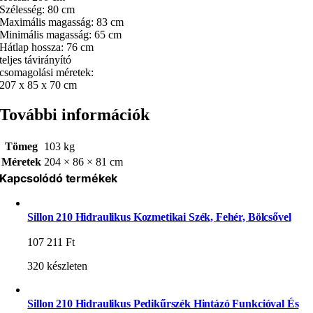
Szélesség: 80 cm
Maximális magasság: 83 cm
Minimális magasság: 65 cm
Hátlap hossza: 76 cm
teljes távirányító
csomagolási méretek:
207 x 85 x 70 cm
További információk
Tömeg
103 kg
Méretek
204 × 86 × 81 cm
Kapcsolódó termékek
Sillon 210 Hidraulikus Kozmetikai Szék, Fehér, Bölcsővel
107 211
Ft
320 készleten
Sillon 210 Hidraulikus Pedikűrszék Hintázó Funkcióval És