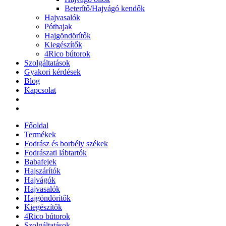
Beterítő/Hajvágó kendők
Hajvasalók
Póthajak
Hajgöndörítők
Kiegészítők
4Rico bútorok
Szolgáltatások
Gyakori kérdések
Blog
Kapcsolat
Főoldal
Termékek
Fodrász és borbély székek
Fodrászati lábtartók
Babafejek
Hajszárítók
Hajvágók
Hajvasalók
Hajgöndörítők
Kiegészítők
4Rico bútorok
Szolgáltatások