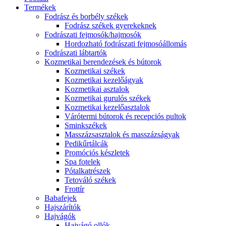
Termékek
Fodrász és borbély székek
Fodrász székek gyerekeknek
Fodrászati fejmosók/hajmosók
Hordozható fodrászati fejmosóállomás
Fodrászati lábtartók
Kozmetikai berendezések és bútorok
Kozmetikai székek
Kozmetikai kezelőágyak
Kozmetikai asztalok
Kozmetikai gurulós székek
Kozmetikai kezelőasztalok
Várótermi bútorok és recepciós pultok
Sminkszékek
Masszázsasztalok és masszázságyak
Pedikűrtálcák
Promóciós készletek
Spa fotelek
Pótalkatrészek
Tetováló székek
Frottír
Babafejek
Hajszárítók
Hajvágók
Hajvágó ollók