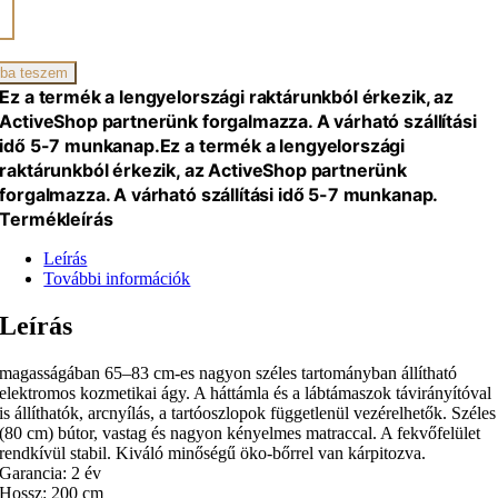
os
ikai
ba teszem
Ez a termék a lengyelországi raktárunkból érkezik, az
ActiveShop partnerünk forgalmazza. A várható szállítási
iség
idő 5-7 munkanap.
Ez a termék a lengyelországi
raktárunkból érkezik, az ActiveShop partnerünk
forgalmazza. A várható szállítási idő 5-7 munkanap.
Termékleírás
Leírás
További információk
Leírás
magasságában 65–83 cm-es nagyon széles tartományban állítható
elektromos kozmetikai ágy. A háttámla és a lábtámaszok távirányítóval
is állíthatók, arcnyílás, a tartóoszlopok függetlenül vezérelhetők. Széles
(80 cm) bútor, vastag és nagyon kényelmes matraccal. A fekvőfelület
rendkívül stabil. Kiváló minőségű öko-bőrrel van kárpitozva.
Garancia: 2 év
Hossz: 200 cm