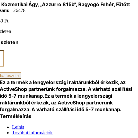
 Kozmetikai Ágy, „Azzurro 815b”, Ragyogó Fehér, Fűtött
zám:
126478
69
Ft
zleten
észleten
ikai
rro
ba teszem
gó
Ez a termék a lengyelországi raktárunkból érkezik, az
ActiveShop partnerünk forgalmazza. A várható szállítási
idő 5-7 munkanap.
Ez a termék a lengyelországi
iség
raktárunkból érkezik, az ActiveShop partnerünk
forgalmazza. A várható szállítási idő 5-7 munkanap.
Termékleírás
Leírás
További információk