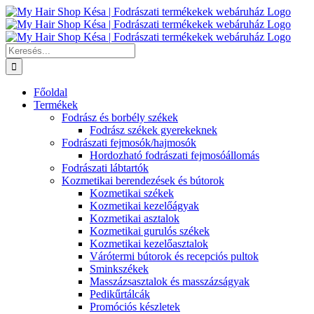
Kihagyás
Keresés...
Főoldal
Termékek
Fodrász és borbély székek
Fodrász székek gyerekeknek
Fodrászati fejmosók/hajmosók
Hordozható fodrászati fejmosóállomás
Fodrászati lábtartók
Kozmetikai berendezések és bútorok
Kozmetikai székek
Kozmetikai kezelőágyak
Kozmetikai asztalok
Kozmetikai gurulós székek
Kozmetikai kezelőasztalok
Várótermi bútorok és recepciós pultok
Sminkszékek
Masszázsasztalok és masszázságyak
Pedikűrtálcák
Promóciós készletek