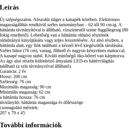
Leírás
Új szépségszalon. Abszolút sláger a kanapék körében. Elektromos
magasságállítás rendkívül széles tartományban – 62-től 90 cm-ig. A
háttámla távirányítóval is állítható, vízszintestől szinte függőlegesig (80
fokig emelhető). Lehetőség van a háttámla oldalsó részeinek
oldalirányú kinyújtására vagy teljes leszerelésére. Az alsó részben, a
háttámla alatt, egy fiók található a kéznél lévő kiegészítők tárolására.
Széles bútor (76 cm), vastag, fűthető és nagyon kényelmes matraccal.
A kanapé nagyon stabil. Kiváló minőségű öko-bőrrel van kárpitozva.
Az ágy alsó részén különböző árnyalatú LED-es háttérvilágítás
található (a szín távirányzóval állítható).
Garancia: 2 év
Hossz: 200 cm
Szélesség: 76 cm
Maximális magasság: 90 cm
Minimális magasság: 62 cm
a háttámla hossza: 76 cm
távirányító: háttámla magassága és dőlésszöge
csomagolási méretek:
207 x 79 x 45
További információk