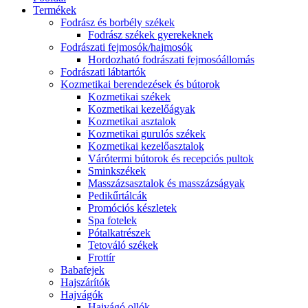
Termékek
Fodrász és borbély székek
Fodrász székek gyerekeknek
Fodrászati fejmosók/hajmosók
Hordozható fodrászati fejmosóállomás
Fodrászati lábtartók
Kozmetikai berendezések és bútorok
Kozmetikai székek
Kozmetikai kezelőágyak
Kozmetikai asztalok
Kozmetikai gurulós székek
Kozmetikai kezelőasztalok
Várótermi bútorok és recepciós pultok
Sminkszékek
Masszázsasztalok és masszázságyak
Pedikűrtálcák
Promóciós készletek
Spa fotelek
Pótalkatrészek
Tetováló székek
Frottír
Babafejek
Hajszárítók
Hajvágók
Hajvágó ollók