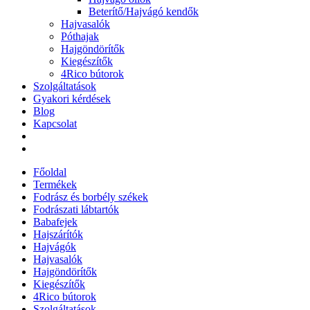
Beterítő/Hajvágó kendők
Hajvasalók
Póthajak
Hajgöndörítők
Kiegészítők
4Rico bútorok
Szolgáltatások
Gyakori kérdések
Blog
Kapcsolat
Főoldal
Termékek
Fodrász és borbély székek
Fodrászati lábtartók
Babafejek
Hajszárítók
Hajvágók
Hajvasalók
Hajgöndörítők
Kiegészítők
4Rico bútorok
Szolgáltatások