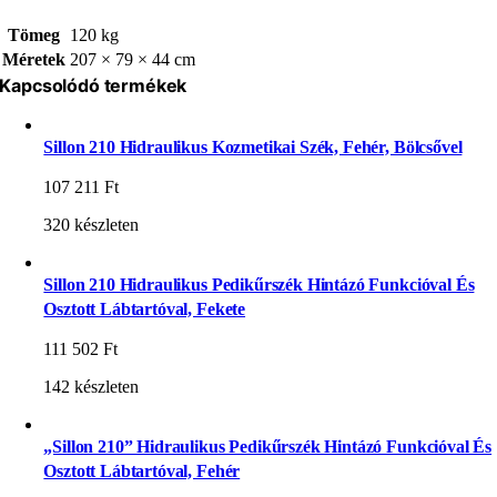
Tömeg
120 kg
Méretek
207 × 79 × 44 cm
Kapcsolódó termékek
Sillon 210 Hidraulikus Kozmetikai Szék, Fehér, Bölcsővel
107 211
Ft
320 készleten
Sillon 210 Hidraulikus Pedikűrszék Hintázó Funkcióval És
Osztott Lábtartóval, Fekete
111 502
Ft
142 készleten
„Sillon 210” Hidraulikus Pedikűrszék Hintázó Funkcióval És
Osztott Lábtartóval, Fehér