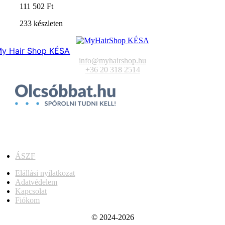
111 502
Ft
233 készleten
y Hair Shop KÉSA
info@myhairshop.hu
+36 20 318 2514
ÁSZF
Elállási nyilatkozat
Adatvédelem
Kapcsolat
Fiókom
© 2024-2026