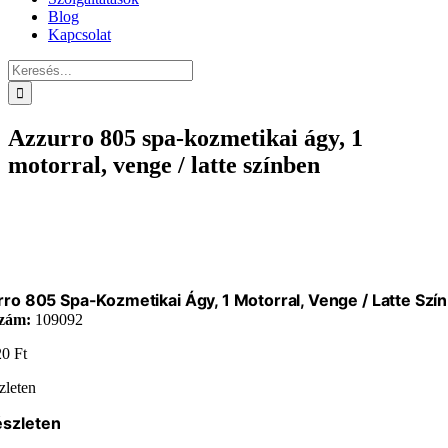
Blog
Kapcsolat
Keresés...
Azzurro 805 spa-kozmetikai ágy, 1
motorral, venge / latte színben
ro 805 Spa-Kozmetikai Ágy, 1 Motorral, Venge / Latte Szí
zám:
109092
20
Ft
zleten
észleten