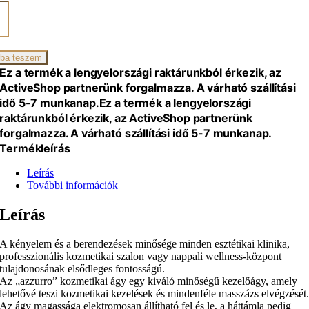
ro
ikai
ba teszem
Ez a termék a lengyelországi raktárunkból érkezik, az
al,
ActiveShop partnerünk forgalmazza. A várható szállítási
idő 5-7 munkanap.
Ez a termék a lengyelországi
raktárunkból érkezik, az ActiveShop partnerünk
n
forgalmazza. A várható szállítási idő 5-7 munkanap.
iség
Termékleírás
Leírás
További információk
Leírás
A kényelem és a berendezések minősége minden esztétikai klinika,
professzionális kozmetikai szalon vagy nappali wellness-központ
tulajdonosának elsődleges fontosságú.
Az „azzurro” kozmetikai ágy egy kiváló minőségű kezelőágy, amely
lehetővé teszi kozmetikai kezelések és mindenféle masszázs elvégzését
Az ágy magassága elektromosan állítható fel és le, a háttámla pedig