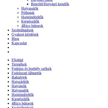
Beterítő/Hajvágó kendők
Hajvasalók
Póthajak
Hajgöndörítők
Kiegészítők
4Rico bútorok
Szolgáltatások
Gyakori kérdések
Blog
Kapcsolat
Főoldal
Termékek
Fodrász és borbély székek
Fodrászati lábtartók
Babafejek
Hajszárítók
Hajvágók
Hajvasalók
Hajgöndörítők
Kiegészítők
4Rico bútorok
Szolgáltatások