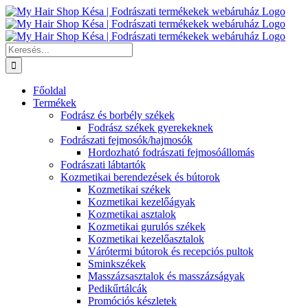
Kihagyás
Keresés...
Főoldal
Termékek
Fodrász és borbély székek
Fodrász székek gyerekeknek
Fodrászati fejmosók/hajmosók
Hordozható fodrászati fejmosóállomás
Fodrászati lábtartók
Kozmetikai berendezések és bútorok
Kozmetikai székek
Kozmetikai kezelőágyak
Kozmetikai asztalok
Kozmetikai gurulós székek
Kozmetikai kezelőasztalok
Várótermi bútorok és recepciós pultok
Sminkszékek
Masszázsasztalok és masszázságyak
Pedikűrtálcák
Promóciós készletek