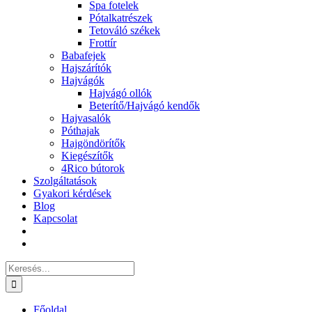
Spa fotelek
Pótalkatrészek
Tetováló székek
Frottír
Babafejek
Hajszárítók
Hajvágók
Hajvágó ollók
Beterítő/Hajvágó kendők
Hajvasalók
Póthajak
Hajgöndörítők
Kiegészítők
4Rico bútorok
Szolgáltatások
Gyakori kérdések
Blog
Kapcsolat
Keresés...
Főoldal