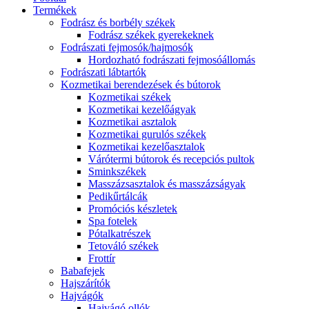
Termékek
Fodrász és borbély székek
Fodrász székek gyerekeknek
Fodrászati fejmosók/hajmosók
Hordozható fodrászati fejmosóállomás
Fodrászati lábtartók
Kozmetikai berendezések és bútorok
Kozmetikai székek
Kozmetikai kezelőágyak
Kozmetikai asztalok
Kozmetikai gurulós székek
Kozmetikai kezelőasztalok
Várótermi bútorok és recepciós pultok
Sminkszékek
Masszázsasztalok és masszázságyak
Pedikűrtálcák
Promóciós készletek
Spa fotelek
Pótalkatrészek
Tetováló székek
Frottír
Babafejek
Hajszárítók
Hajvágók
Hajvágó ollók