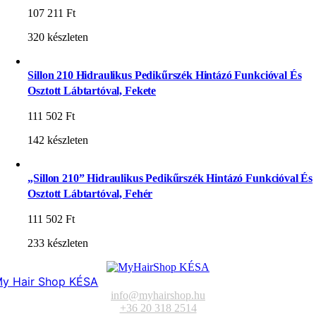
107 211
Ft
320 készleten
Sillon 210 Hidraulikus Pedikűrszék Hintázó Funkcióval És
Osztott Lábtartóval, Fekete
111 502
Ft
142 készleten
„Sillon 210” Hidraulikus Pedikűrszék Hintázó Funkcióval És
Osztott Lábtartóval, Fehér
111 502
Ft
233 készleten
y Hair Shop KÉSA
info@myhairshop.hu
+36 20 318 2514