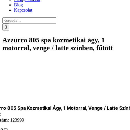
Blog
Kapcsolat
Keresés...
Azzurro 805 spa kozmetikai ágy, 1
motorral, venge / latte színben, fűtött
ro 805 Spa Kozmetikai Ágy, 1 Motorral, Venge / Latte Szín
t
zám:
123999
20
Ft