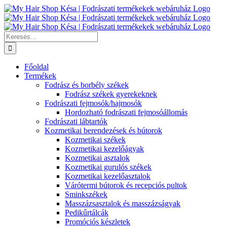
Kihagyás
Keresés...
Főoldal
Termékek
Fodrász és borbély székek
Fodrász székek gyerekeknek
Fodrászati fejmosók/hajmosók
Hordozható fodrászati fejmosóállomás
Fodrászati lábtartók
Kozmetikai berendezések és bútorok
Kozmetikai székek
Kozmetikai kezelőágyak
Kozmetikai asztalok
Kozmetikai gurulós székek
Kozmetikai kezelőasztalok
Várótermi bútorok és recepciós pultok
Sminkszékek
Masszázsasztalok és masszázságyak
Pedikűrtálcák
Promóciós készletek