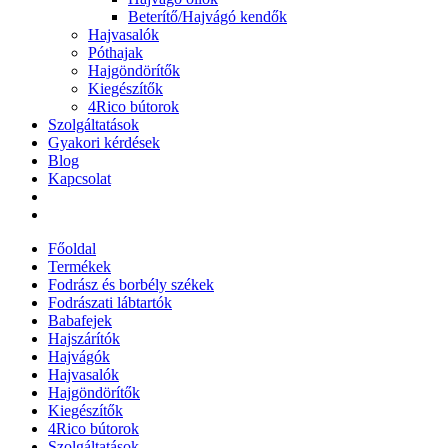
Beterítő/Hajvágó kendők
Hajvasalók
Póthajak
Hajgöndörítők
Kiegészítők
4Rico bútorok
Szolgáltatások
Gyakori kérdések
Blog
Kapcsolat
Főoldal
Termékek
Fodrász és borbély székek
Fodrászati lábtartók
Babafejek
Hajszárítók
Hajvágók
Hajvasalók
Hajgöndörítők
Kiegészítők
4Rico bútorok
Szolgáltatások