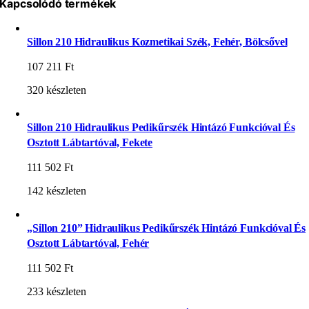
Kapcsolódó termékek
Sillon 210 Hidraulikus Kozmetikai Szék, Fehér, Bölcsővel
107 211
Ft
320 készleten
Sillon 210 Hidraulikus Pedikűrszék Hintázó Funkcióval És
Osztott Lábtartóval, Fekete
111 502
Ft
142 készleten
„Sillon 210” Hidraulikus Pedikűrszék Hintázó Funkcióval És
Osztott Lábtartóval, Fehér
111 502
Ft
233 készleten