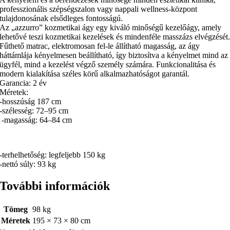
professzionális szépségszalon vagy nappali wellness-központ
tulajdonosának elsődleges fontosságú.
Az „azzurro” kozmetikai ágy egy kiváló minőségű kezelőágy, amely
lehetővé teszi kozmetikai kezelések és mindenféle masszázs elvégzését
Fűthető matrac, elektromosan fel-le állítható magasság, az ágy
háttámlája kényelmesen beállítható, így biztosítva a kényelmet mind az
ügyfél, mind a kezelést végző személy számára. Funkcionalitása és
modern kialakítása széles körű alkalmazhatóságot garantál.
Garancia: 2 év
Méretek:
-hosszúság 187 cm
-szélesség: 72–95 cm
-magasság: 64–84 cm
-terhelhetőség: legfeljebb 150 kg
-nettó súly: 93 kg
További információk
Tömeg
98 kg
Méretek
195 × 73 × 80 cm