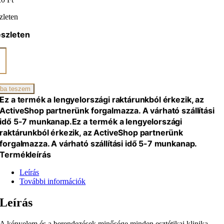
zleten
észleten
ro
ikai
ba teszem
Ez a termék a lengyelországi raktárunkból érkezik, az
al,
ActiveShop partnerünk forgalmazza. A várható szállítási
idő 5-7 munkanap.
Ez a termék a lengyelországi
raktárunkból érkezik, az ActiveShop partnerünk
n,
forgalmazza. A várható szállítási idő 5-7 munkanap.
Termékleírás
iség
Leírás
További információk
Leírás
A kényelem és a berendezések minősége minden esztétikai klinika,