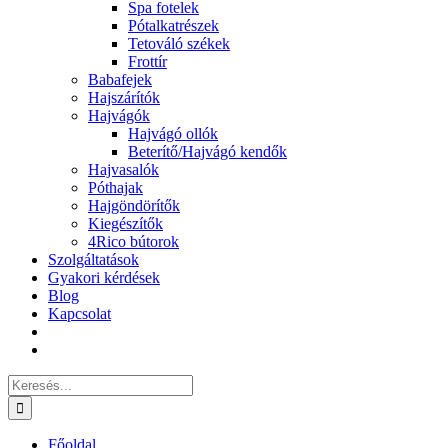
Spa fotelek
Pótalkatrészek
Tetováló székek
Frottír
Babafejek
Hajszárítók
Hajvágók
Hajvágó ollók
Beterítő/Hajvágó kendők
Hajvasalók
Póthajak
Hajgöndörítők
Kiegészítők
4Rico bútorok
Szolgáltatások
Gyakori kérdések
Blog
Kapcsolat
Keresés...
Főoldal