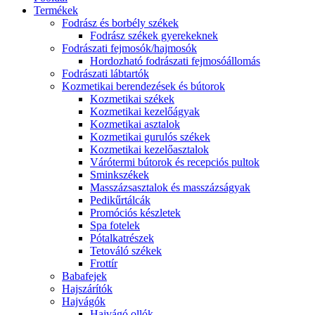
Termékek
Fodrász és borbély székek
Fodrász székek gyerekeknek
Fodrászati fejmosók/hajmosók
Hordozható fodrászati fejmosóállomás
Fodrászati lábtartók
Kozmetikai berendezések és bútorok
Kozmetikai székek
Kozmetikai kezelőágyak
Kozmetikai asztalok
Kozmetikai gurulós székek
Kozmetikai kezelőasztalok
Várótermi bútorok és recepciós pultok
Sminkszékek
Masszázsasztalok és masszázságyak
Pedikűrtálcák
Promóciós készletek
Spa fotelek
Pótalkatrészek
Tetováló székek
Frottír
Babafejek
Hajszárítók
Hajvágók
Hajvágó ollók