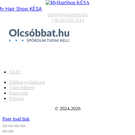
y Hair Shop KÉSA
info@myhairshop.hu
+36 20 318 2514
ÁSZF
Elállási nyilatkozat
Adatvédelem
Kapcsolat
Fiókom
© 2024-2026
Page load link