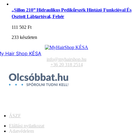
„Sillon 210” Hidraulikus Pedikűrszék Hintázó Funkcióval És
Osztott Lábtartóval, Fehér
111 502
Ft
233 készleten
y Hair Shop KÉSA
info@myhairshop.hu
+36 20 318 2514
ÁSZF
Elállási nyilatkozat
Adatvédelem