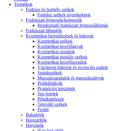
Termékek
Fodrász és borbély székek
Fodrász székek gyerekeknek
Fodrászati fejmosók/hajmosók
Hordozható fodrászati fejmosóállomás
Fodrászati lábtartók
Kozmetikai berendezések és bútorok
Kozmetikai székek
Kozmetikai kezelőágyak
Kozmetikai asztalok
Kozmetikai gurulós székek
Kozmetikai kezelőasztalok
Várótermi bútorok és recepciós pultok
Sminkszékek
Masszázsasztalok és masszázságyak
Pedikűrtálcák
Promóciós készletek
Spa fotelek
Pótalkatrészek
Tetováló székek
Frottír
Babafejek
Hajszárítók
Hajvágók
Hajvágó ollók