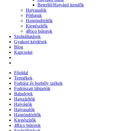
Beterítő/Hajvágó kendők
Hajvasalók
Póthajak
Hajgöndörítők
Kiegészítők
4Rico bútorok
Szolgáltatások
Gyakori kérdések
Blog
Kapcsolat
Főoldal
Termékek
Fodrász és borbély székek
Fodrászati lábtartók
Babafejek
Hajszárítók
Hajvágók
Hajvasalók
Hajgöndörítők
Kiegészítők
4Rico bútorok
Szolgáltatások