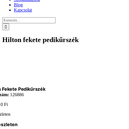
Blog
Kapcsolat
Keresés...
Hilton fekete pedikűrszék
n Fekete Pedikűrszék
zám:
126886
10
Ft
zleten
észleten