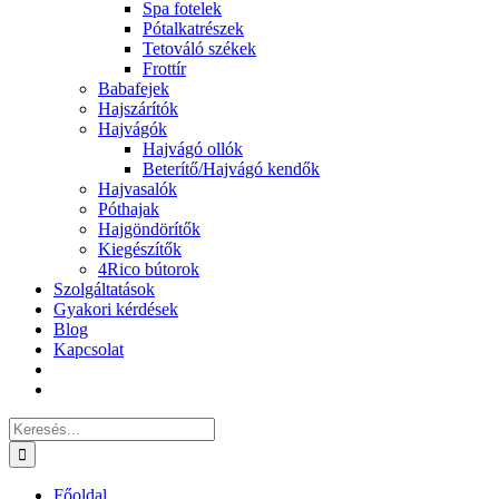
Spa fotelek
Pótalkatrészek
Tetováló székek
Frottír
Babafejek
Hajszárítók
Hajvágók
Hajvágó ollók
Beterítő/Hajvágó kendők
Hajvasalók
Póthajak
Hajgöndörítők
Kiegészítők
4Rico bútorok
Szolgáltatások
Gyakori kérdések
Blog
Kapcsolat
Keresés...
Főoldal