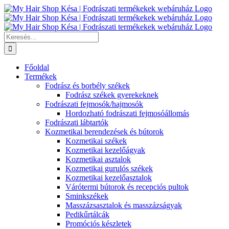
Kihagyás
Keresés...
Főoldal
Termékek
Fodrász és borbély székek
Fodrász székek gyerekeknek
Fodrászati fejmosók/hajmosók
Hordozható fodrászati fejmosóállomás
Fodrászati lábtartók
Kozmetikai berendezések és bútorok
Kozmetikai székek
Kozmetikai kezelőágyak
Kozmetikai asztalok
Kozmetikai gurulós székek
Kozmetikai kezelőasztalok
Várótermi bútorok és recepciós pultok
Sminkszékek
Masszázsasztalok és masszázságyak
Pedikűrtálcák
Promóciós készletek