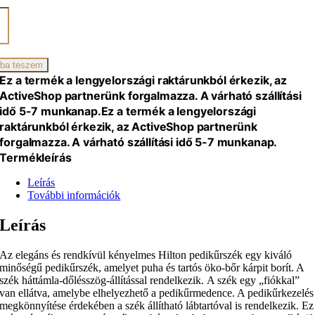
rszék
iség
ba teszem
Ez a termék a lengyelországi raktárunkból érkezik, az
ActiveShop partnerünk forgalmazza. A várható szállítási
idő 5-7 munkanap.
Ez a termék a lengyelországi
raktárunkból érkezik, az ActiveShop partnerünk
forgalmazza. A várható szállítási idő 5-7 munkanap.
Termékleírás
Leírás
További információk
Leírás
Az elegáns és rendkívül kényelmes Hilton pedikűrszék egy kiváló
minőségű pedikűrszék, amelyet puha és tartós öko-bőr kárpit borít. A
szék háttámla-dőlésszög-állítással rendelkezik. A szék egy „fiókkal”
van ellátva, amelybe elhelyezhető a pedikűrmedence. A pedikűrkezelés
megkönnyítése érdekében a szék állítható lábtartóval is rendelkezik. Ez