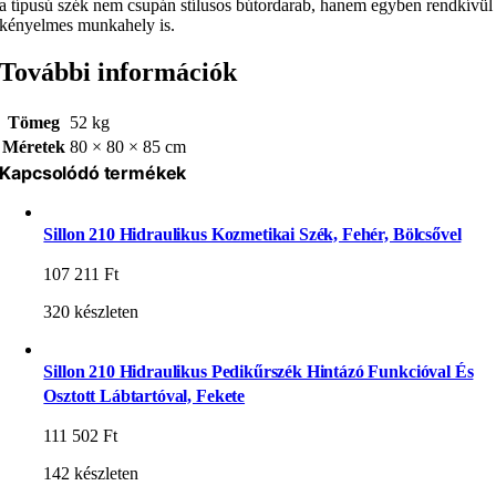
a típusú szék nem csupán stílusos bútordarab, hanem egyben rendkívül
kényelmes munkahely is.
További információk
Tömeg
52 kg
Méretek
80 × 80 × 85 cm
Kapcsolódó termékek
Sillon 210 Hidraulikus Kozmetikai Szék, Fehér, Bölcsővel
107 211
Ft
320 készleten
Sillon 210 Hidraulikus Pedikűrszék Hintázó Funkcióval És
Osztott Lábtartóval, Fekete
111 502
Ft
142 készleten