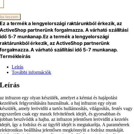
ba teszem
iség
Ez a termék a lengyelországi raktárunkból érkezik, az
ActiveShop partnerünk forgalmazza. A várható szállítási
idő 5-7 munkanap.
Ez a termék a lengyelországi
raktárunkból érkezik, az ActiveShop partnerünk
forgalmazza. A várható szállítási idő 5-7 munkanap.
Termékleírás
Leírás
További információk
Leírás
az infrazon egy olyan készülék, amelyet a kémiai és hajápolási
kezelések felgyorsítására használnak. a haj infrazon egy olyan
készülék, amely lerövidíti a tartós hullámosítás, világosítás, festés vagy
egyszerűen csak egy maszk felvitelének idejét, és gyorsabban és
jobban beszívódik a hajba. az infrazon jelentősen lerövidíti a kezelés
idejét, így a fodrász és az ügyfél idejét is megtakarítja. A paraméterek
elektronikus beállítása jelentősen megkönnyíti a fodrász munkáját.