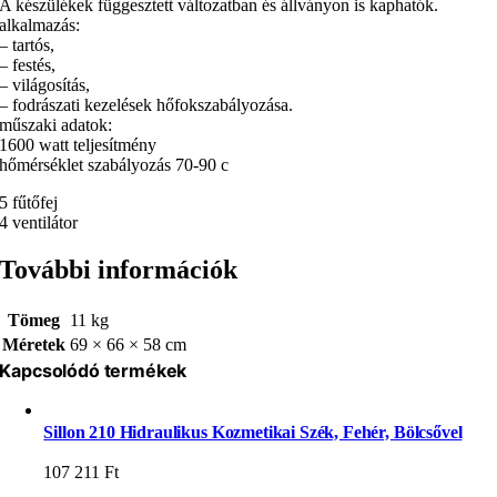
A készülékek függesztett változatban és állványon is kaphatók.
alkalmazás:
– tartós,
– festés,
– világosítás,
– fodrászati kezelések hőfokszabályozása.
műszaki adatok:
1600 watt teljesítmény
hőmérséklet szabályozás 70-90 c
5 fűtőfej
4 ventilátor
További információk
Tömeg
11 kg
Méretek
69 × 66 × 58 cm
Kapcsolódó termékek
Sillon 210 Hidraulikus Kozmetikai Szék, Fehér, Bölcsővel
107 211
Ft