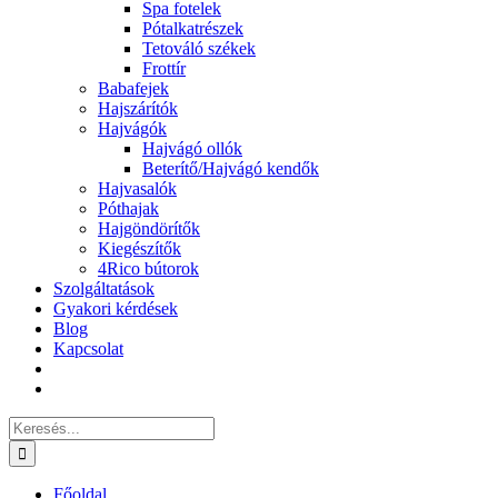
Spa fotelek
Pótalkatrészek
Tetováló székek
Frottír
Babafejek
Hajszárítók
Hajvágók
Hajvágó ollók
Beterítő/Hajvágó kendők
Hajvasalók
Póthajak
Hajgöndörítők
Kiegészítők
4Rico bútorok
Szolgáltatások
Gyakori kérdések
Blog
Kapcsolat
Keresés...
Főoldal