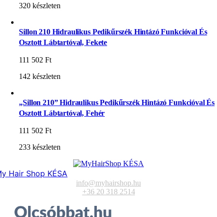
320 készleten
Sillon 210 Hidraulikus Pedikűrszék Hintázó Funkcióval És
Osztott Lábtartóval, Fekete
111 502
Ft
142 készleten
„Sillon 210” Hidraulikus Pedikűrszék Hintázó Funkcióval És
Osztott Lábtartóval, Fehér
111 502
Ft
233 készleten
y Hair Shop KÉSA
info@myhairshop.hu
+36 20 318 2514