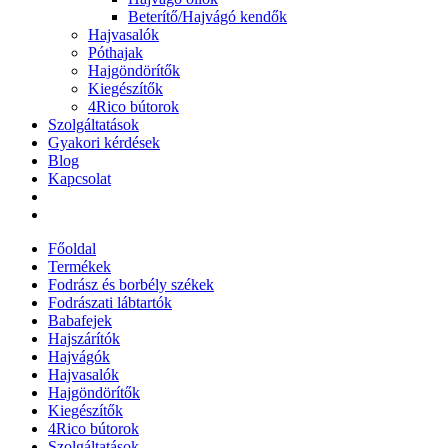
Beterítő/Hajvágó kendők
Hajvasalók
Póthajak
Hajgöndörítők
Kiegészítők
4Rico bútorok
Szolgáltatások
Gyakori kérdések
Blog
Kapcsolat
Főoldal
Termékek
Fodrász és borbély székek
Fodrászati lábtartók
Babafejek
Hajszárítók
Hajvágók
Hajvasalók
Hajgöndörítők
Kiegészítők
4Rico bútorok
Szolgáltatások