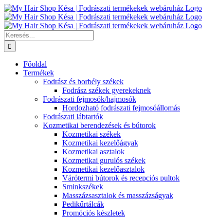
Kihagyás
Keresés...
Főoldal
Termékek
Fodrász és borbély székek
Fodrász székek gyerekeknek
Fodrászati fejmosók/hajmosók
Hordozható fodrászati fejmosóállomás
Fodrászati lábtartók
Kozmetikai berendezések és bútorok
Kozmetikai székek
Kozmetikai kezelőágyak
Kozmetikai asztalok
Kozmetikai gurulós székek
Kozmetikai kezelőasztalok
Várótermi bútorok és recepciós pultok
Sminkszékek
Masszázsasztalok és masszázságyak
Pedikűrtálcák
Promóciós készletek