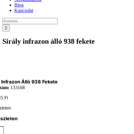
Blog
Kapcsolat
Keresés...
Sirály infrazon álló 938 fekete
y Infrazon Álló 938 Fekete
zám:
133168
35
Ft
zleten
észleten
on