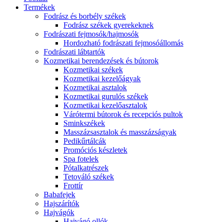
Termékek
Fodrász és borbély székek
Fodrász székek gyerekeknek
Fodrászati fejmosók/hajmosók
Hordozható fodrászati fejmosóállomás
Fodrászati lábtartók
Kozmetikai berendezések és bútorok
Kozmetikai székek
Kozmetikai kezelőágyak
Kozmetikai asztalok
Kozmetikai gurulós székek
Kozmetikai kezelőasztalok
Várótermi bútorok és recepciós pultok
Sminkszékek
Masszázsasztalok és masszázságyak
Pedikűrtálcák
Promóciós készletek
Spa fotelek
Pótalkatrészek
Tetováló székek
Frottír
Babafejek
Hajszárítók
Hajvágók
Hajvágó ollók