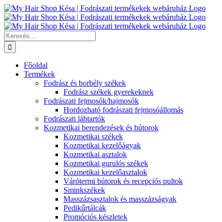
Kihagyás
Keresés...
Főoldal
Termékek
Fodrász és borbély székek
Fodrász székek gyerekeknek
Fodrászati fejmosók/hajmosók
Hordozható fodrászati fejmosóállomás
Fodrászati lábtartók
Kozmetikai berendezések és bútorok
Kozmetikai székek
Kozmetikai kezelőágyak
Kozmetikai asztalok
Kozmetikai gurulós székek
Kozmetikai kezelőasztalok
Várótermi bútorok és recepciós pultok
Sminkszékek
Masszázsasztalok és masszázságyak
Pedikűrtálcák
Promóciós készletek