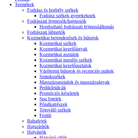
Termékek
Fodrász és borbély székek
Fodrász székek gyerekeknek
Fodrászati fejmosók/hajmosók
Hordozható fodrászati fejmosóállomás
Fodrászati lábtartók
Kozmetikai berendezések és bútorok
Kozmetikai székek
Kozmetikai kezelőágyak
Kozmetikai asztalok
Kozmetikai gurulós székek
Kozmetikai kezelőasztalok
Várótermi bútorok és recepciós pultok
Sminkszékek
Masszázsasztalok és masszázságyak
Pedikűrtálcák
Promóciós készletek
Spa fotelek
Pótalkatrészek
Tetováló székek
Frottír
Babafejek
Hajszárítók
Hajvágók
Hajvágó ollók