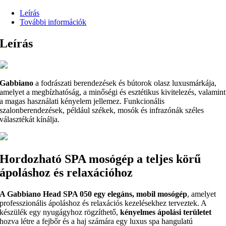
Leírás
További információk
Leírás
Gabbiano
a fodrászati berendezések és bútorok olasz luxusmárkája,
amelyet a megbízhatóság, a minőségi és esztétikus kivitelezés, valamint
a magas használati kényelem jellemez. Funkcionális
szalonberendezések, például székek, mosók és infrazónák széles
választékát kínálja.
Hordozható SPA mosógép a teljes körű
ápoláshoz és relaxációhoz
A Gabbiano Head SPA 050 egy elegáns, mobil mosógép
, amelyet
professzionális ápoláshoz és relaxációs kezelésekhez terveztek. A
készülék egy nyugágyhoz rögzíthető,
kényelmes ápolási területet
hozva létre a fejbőr és a haj számára egy luxus spa hangulatú