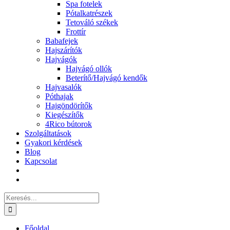
Spa fotelek
Pótalkatrészek
Tetováló székek
Frottír
Babafejek
Hajszárítók
Hajvágók
Hajvágó ollók
Beterítő/Hajvágó kendők
Hajvasalók
Póthajak
Hajgöndörítők
Kiegészítők
4Rico bútorok
Szolgáltatások
Gyakori kérdések
Blog
Kapcsolat
Keresés...
Főoldal