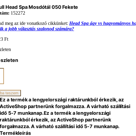
ll Head Spa Mosdótál 050 Fekete
zám:
152272
sd meg az ide vonatkozó cikkünket:
Head Spa ágy vs hagyományos h
ik a jobb választás szalonod számára?
23
Ft
zleten
észleten
l
ál
ba teszem
Ez a termék a lengyelországi raktárunkból érkezik, az
iség
ActiveShop partnerünk forgalmazza. A várható szállítási
idő 5-7 munkanap.
Ez a termék a lengyelországi
raktárunkból érkezik, az ActiveShop partnerünk
forgalmazza. A várható szállítási idő 5-7 munkanap.
Termékleírás