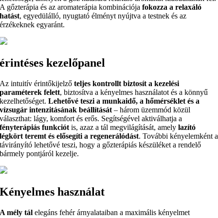
A gőzterápia és az aromaterápia kombinációja
fokozza a relaxáló
hatást
, egyedülálló, nyugtató élményt nyújtva a testnek és az
érzékeknek egyaránt.
érintéses kezelőpanel
Az intuitív érintőkijelző
teljes kontrollt biztosít a kezelési
paraméterek felett
, biztosítva a kényelmes használatot és a könnyű
kezelhetőséget.
Lehetővé teszi a munkaidő, a hőmérséklet és a
vízsugár intenzitásának beállítását
– három üzemmód közül
választhat: lágy, komfort és erős. Segítségével aktiválhatja a
fényterápiás funkciót
is, azaz a tál megvilágítását, amely
lazító
légkört teremt és elősegíti a regenerálódást
. További kényelemként 
távirányító lehetővé teszi, hogy a gőzterápiás készüléket a rendelő
bármely pontjáról kezelje.
Kényelmes használat
A mély tál
elegáns fehér árnyalataiban a maximális kényelmet