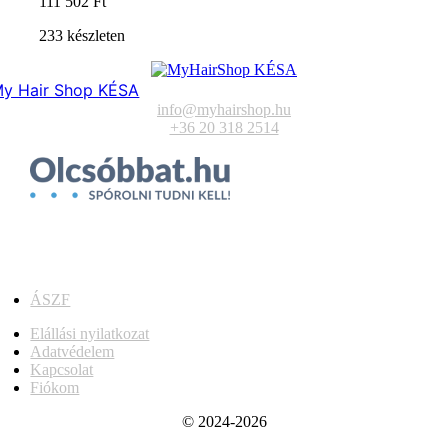
111 502
Ft
233 készleten
y Hair Shop KÉSA
info@myhairshop.hu
+36 20 318 2514
ÁSZF
Elállási nyilatkozat
Adatvédelem
Kapcsolat
Fiókom
© 2024-2026