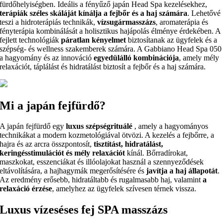
fürdőhelyiségben. Ideális a fényűző japán Head Spa kezelésekhez,
terápiák széles skáláját kínálja a fejbőr és a haj számára
. Lehetővé
teszi a hidroterápiás technikák,
vízsugármasszázs
, aromaterápia és
fényterápia kombinálását a holisztikus hajápolás élménye érdekében. A
fejlett technológiák
páratlan kényelmet
biztosítanak az ügyfelek és a
szépség- és wellness szakemberek számára. A Gabbiano Head Spa 050
a hagyomány és az innováció
egyedülálló kombinációja
, amely mély
relaxációt, táplálást és hidratálást biztosít a fejbőr és a haj számára.
Mi a japán fejfürdő?
A japán fejfürdő egy
luxus szépségrituálé
, amely a hagyományos
technikákat a modern kozmetológiával ötvözi. A kezelés a fejbőrre, a
hajra és az arcra összpontosít,
tisztítást, hidratálást,
keringésstimulációt és mély relaxációt
kínál. Bőrradírokat,
maszkokat, esszenciákat és illóolajokat használ a szennyeződések
eltávolítására, a hajhagymák megerősítésére és
javítja a haj állapotát
.
Az eredmény erősebb, hidratáltabb és rugalmasabb haj, valamint
a
relaxáció érzése
, amelyhez az ügyfelek szívesen térnek vissza.
Luxus vízeséses fej SPA masszázs