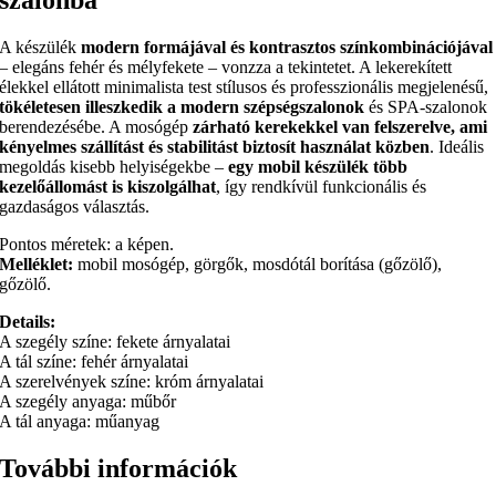
szalonba
A készülék
modern formájával és kontrasztos színkombinációjával
– elegáns fehér és mélyfekete – vonzza a tekintetet. A lekerekített
élekkel ellátott minimalista test stílusos és professzionális megjelenésű,
tökéletesen illeszkedik a modern szépségszalonok
és SPA-szalonok
berendezésébe. A mosógép
zárható kerekekkel van felszerelve, ami
kényelmes szállítást és stabilitást biztosít használat közben
. Ideális
megoldás kisebb helyiségekbe –
egy mobil készülék több
kezelőállomást is kiszolgálhat
, így rendkívül funkcionális és
gazdaságos választás.
Pontos méretek: a képen.
Melléklet:
mobil mosógép, görgők, mosdótál borítása (gőzölő),
gőzölő.
Details:
A szegély színe: fekete árnyalatai
A tál színe: fehér árnyalatai
A szerelvények színe: króm árnyalatai
A szegély anyaga: műbőr
A tál anyaga: műanyag
További információk