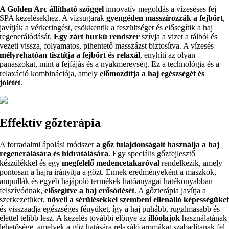
A Golden Arc állítható szöggel
innovatív megoldás a vízeséses fej
SPA kezelésekhez. A vízsugarak
gyengéden masszírozzák a fejbőrt
,
javítják a vérkeringést, csökkentik a feszültséget és elősegítik a haj
regenerálódását.
Egy zárt hurkú rendszer
szívja a vizet a tálból és
vezeti vissza, folyamatos, pihentető masszázst biztosítva. A vízesés
mélyrehatóan tisztítja a fejbőrt és relaxál
, enyhíti az olyan
panaszokat, mint a fejfájás és a nyakmerevség. Ez a technológia és a
relaxáció kombinációja, amely
előmozdítja a haj egészségét és
jólétét
.
Effektív gőzterápia
A forradalmi ápolási módszer
a gőz tulajdonságait használja a haj
regenerálására és hidratálására
. Egy speciális gőzfejlesztő
készülékkel és egy
megfelelő medencetakaróval
rendelkezik, amely
pontosan a hajra irányítja a gőzt. Ennek eredményeként a maszkok,
ampullák és egyéb hajápoló termékek hatóanyagai hatékonyabban
felszívódnak,
elősegítve a haj erősödését
. A gőzterápia javítja a
szerkezetüket,
növeli a sérülésekkel szembeni ellenálló képességüke
és visszaadja egészséges fényüket, így a haj puhább, rugalmasabb és
élettel telibb lesz. A kezelés további előnye az
illóolajok
használatának
lehetősége, amelyek a gőz hatására relaxáló aromákat szabadítanak fel.