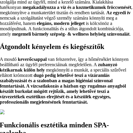
szolgálja mind az ügyfél, mind a kezelő számára. Kialakítása
hatékonyan
megakadályozza a víz és a kozmetikumok fröccsenését
,
megkönnyítve a munkaterület tisztán és rendben tartását.
Az egyedi ív
nemcsak a szolgáltatást végző személy számára könnyíti meg a
hozzáférést, hanem
elegáns, modern jelleget
is kölcsönöz a
mosdópultnak. A funkcionalitás és a stílus átgondolt kombinációja,
amely
megemeli bármely szépség- & wellness helyiség színvonalát
.
Átgondolt kényelem és kiegészítők
A mosdó
keverőcsappal
van felszerelve, így a hőmérséklet könnyen
beállítható az ügyfél preferenciáinak megfelelően. A
zuhanyzó
kézikarnak külön hely
megkönnyíti a munkát, a speciális szűrővel
ellátott krómozott
dugó pedig lehetővé teszi a vízáramlás
szabályozását és a szalonban a magas higiéniai színvonal
fenntartását. A vízcsatlakozás a házban egy rugalmas anyagból
készült burkolat mögött rejtőzik, amely lehetővé teszi a
vízvezetékek
esztétikus elrejtését
és a készülék egységes,
professzionális megjelenésének fenntartását.
Funkcionális esztétika minden SPA-