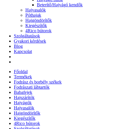
Beterítő/Hajvágó kendők
Hajvasalók
Póthajak
Hajgöndörítők
Kiegészítők
4Rico bútorok
Szolgáltatások
Gyakori kérdések
Blog
Kapcsolat
Főoldal
Termékek
Fodrász és borbély székek
Fodrászati lábtartók
Babafejek
Hajszárítók
Hajvágók
Hajvasalók
Hajgöndörítők
Kiegészítők
4Rico bútorok
Szolgáltatások