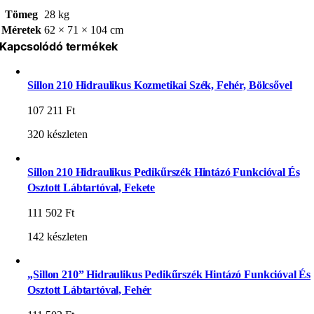
Tömeg
28 kg
Méretek
62 × 71 × 104 cm
Kapcsolódó termékek
Sillon 210 Hidraulikus Kozmetikai Szék, Fehér, Bölcsővel
107 211
Ft
320 készleten
Sillon 210 Hidraulikus Pedikűrszék Hintázó Funkcióval És
Osztott Lábtartóval, Fekete
111 502
Ft
142 készleten
„Sillon 210” Hidraulikus Pedikűrszék Hintázó Funkcióval És
Osztott Lábtartóval, Fehér