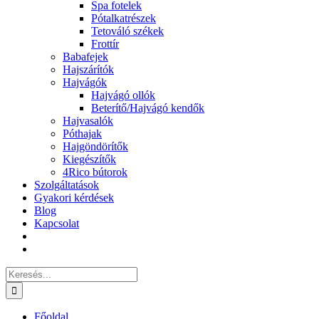
Spa fotelek
Pótalkatrészek
Tetováló székek
Frottír
Babafejek
Hajszárítók
Hajvágók
Hajvágó ollók
Beterítő/Hajvágó kendők
Hajvasalók
Póthajak
Hajgöndörítők
Kiegészítők
4Rico bútorok
Szolgáltatások
Gyakori kérdések
Blog
Kapcsolat
Keresés...
Főoldal