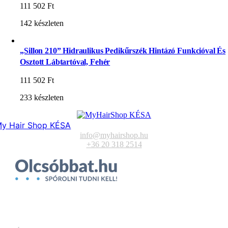
111 502
Ft
142 készleten
„Sillon 210” Hidraulikus Pedikűrszék Hintázó Funkcióval És
Osztott Lábtartóval, Fehér
111 502
Ft
233 készleten
y Hair Shop KÉSA
info@myhairshop.hu
+36 20 318 2514