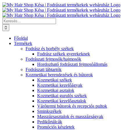
Kihagyás
Keresés...
Főoldal
Termékek
Fodrász és borbély székek
Fodrász székek gyerekeknek
Fodrászati fejmosók/hajmosók
Hordozható fodrászati fejmosóállomás
Fodrászati lábtartók
Kozmetikai berendezések és bútorok
Kozmetikai székek
Kozmetikai kezelőágyak
Kozmetikai asztalok
Kozmetikai gurulós székek
Kozmetikai kezelőasztalok
Várótermi bútorok és recepciós pultok
Sminkszékek
Masszázsasztalok és masszázságyak
Pedikűrtálcák
Promóciós készletek