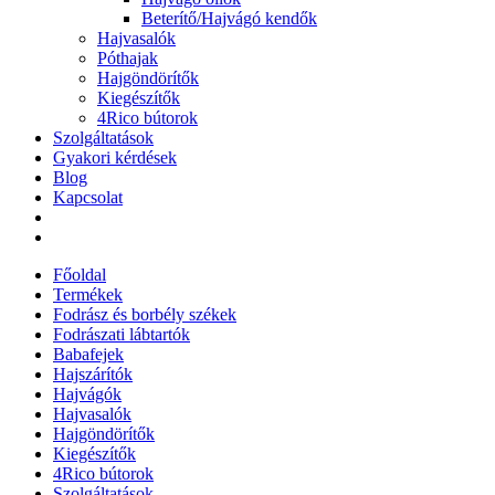
Beterítő/Hajvágó kendők
Hajvasalók
Póthajak
Hajgöndörítők
Kiegészítők
4Rico bútorok
Szolgáltatások
Gyakori kérdések
Blog
Kapcsolat
Főoldal
Termékek
Fodrász és borbély székek
Fodrászati lábtartók
Babafejek
Hajszárítók
Hajvágók
Hajvasalók
Hajgöndörítők
Kiegészítők
4Rico bútorok
Szolgáltatások