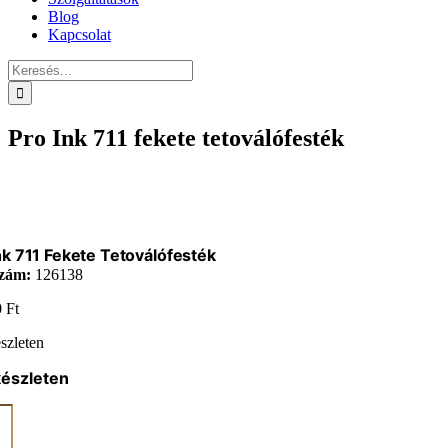
Blog
Kapcsolat
Keresés...
Pro Ink 711 fekete tetoválófesték
nk 711 Fekete Tetoválófesték
zám:
126138
0
Ft
szleten
készleten