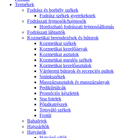
Termékek
Fodrász és borbély székek
Fodrász székek gyerekeknek
Fodrászati fejmosók/hajmosók
Hordozható fodrászati fejmosóállomás
Fodrászati lábtartók
Kozmetikai berendezések és bútorok
Kozmetikai székek
Kozmetikai kezelőágyak
Kozmetikai asztalok
Kozmetikai gurulós székek
Kozmetikai kezelőasztalok
Várótermi bútorok és recepciós pultok
Sminkszékek
Masszázsasztalok és masszázságyak
Pedikűrtálcák
Promóciós készletek
Spa fotelek
Pótalkatrészek
Tetováló székek
Frottír
Babafejek
Hajszárítók
Hajvágók
Hajvágó ollók