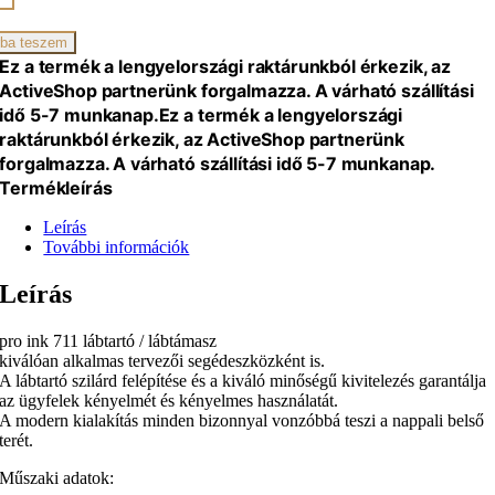
lófesték
ba teszem
iség
Ez a termék a lengyelországi raktárunkból érkezik, az
ActiveShop partnerünk forgalmazza. A várható szállítási
idő 5-7 munkanap.
Ez a termék a lengyelországi
raktárunkból érkezik, az ActiveShop partnerünk
forgalmazza. A várható szállítási idő 5-7 munkanap.
Termékleírás
Leírás
További információk
Leírás
pro ink 711 lábtartó / lábtámasz
kiválóan alkalmas tervezői segédeszközként is.
A lábtartó szilárd felépítése és a kiváló minőségű kivitelezés garantálja
az ügyfelek kényelmét és kényelmes használatát.
A modern kialakítás minden bizonnyal vonzóbbá teszi a nappali belső
terét.
Műszaki adatok: