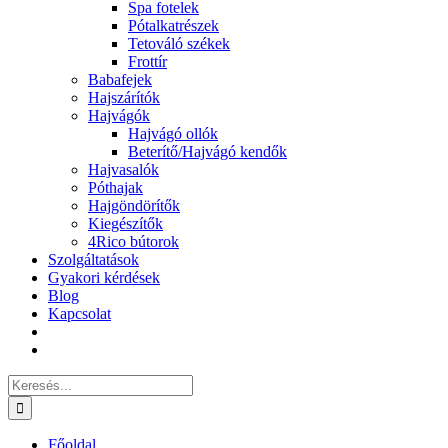
Spa fotelek
Pótalkatrészek
Tetováló székek
Frottír
Babafejek
Hajszárítók
Hajvágók
Hajvágó ollók
Beterítő/Hajvágó kendők
Hajvasalók
Póthajak
Hajgöndörítők
Kiegészítők
4Rico bútorok
Szolgáltatások
Gyakori kérdések
Blog
Kapcsolat
Keresés...
Főoldal