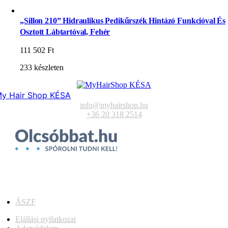
„Sillon 210” Hidraulikus Pedikűrszék Hintázó Funkcióval És
Osztott Lábtartóval, Fehér
111 502
Ft
233 készleten
y Hair Shop KÉSA
info@myhairshop.hu
+36 20 318 2514
ÁSZF
Elállási nyilatkozat