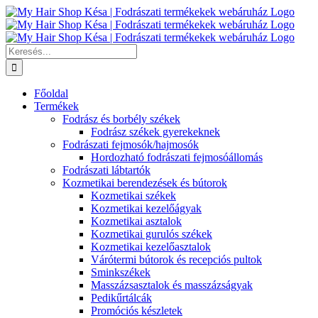
Kihagyás
Keresés...
Főoldal
Termékek
Fodrász és borbély székek
Fodrász székek gyerekeknek
Fodrászati fejmosók/hajmosók
Hordozható fodrászati fejmosóállomás
Fodrászati lábtartók
Kozmetikai berendezések és bútorok
Kozmetikai székek
Kozmetikai kezelőágyak
Kozmetikai asztalok
Kozmetikai gurulós székek
Kozmetikai kezelőasztalok
Várótermi bútorok és recepciós pultok
Sminkszékek
Masszázsasztalok és masszázságyak
Pedikűrtálcák
Promóciós készletek