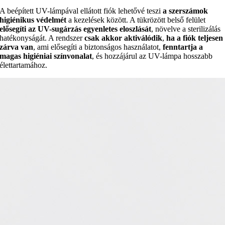
A beépített UV-lámpával ellátott fiók lehetővé teszi
a szerszámok
higiénikus védelmét
a kezelések között. A tükrözött belső felület
elősegíti az UV-sugárzás egyenletes eloszlását
, növelve a sterilizálás
hatékonyságát. A rendszer
csak akkor aktiválódik
,
ha a fiók teljesen
zárva van
, ami elősegíti a biztonságos használatot,
fenntartja a
magas higiéniai színvonalat
, és hozzájárul az UV-lámpa hosszabb
élettartamához.