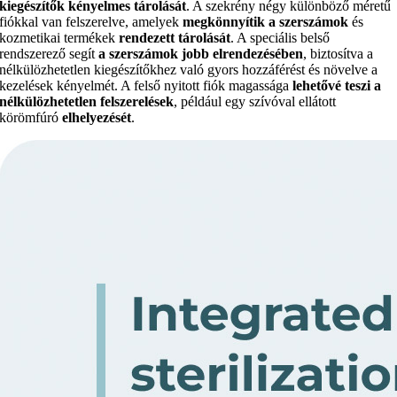
kiegészítők kényelmes tárolását
. A szekrény négy különböző méretű
fiókkal van felszerelve, amelyek
megkönnyítik a szerszámok
és
kozmetikai termékek
rendezett tárolását
. A speciális belső
rendszerező segít
a szerszámok jobb elrendezésében
, biztosítva a
nélkülözhetetlen kiegészítőkhez való gyors hozzáférést és növelve a
kezelések kényelmét. A felső nyitott fiók magassága
lehetővé teszi a
nélkülözhetetlen felszerelések
, például egy szívóval ellátott
körömfúró
elhelyezését
.