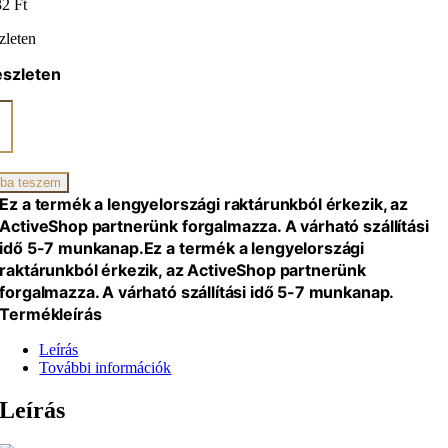
32
Ft
zleten
észleten
iai
eszköz
iség
ba teszem
Ez a termék a lengyelországi raktárunkból érkezik, az
ActiveShop partnerünk forgalmazza. A várható szállítási
idő 5-7 munkanap.
Ez a termék a lengyelországi
raktárunkból érkezik, az ActiveShop partnerünk
forgalmazza. A várható szállítási idő 5-7 munkanap.
Termékleírás
Leírás
További információk
Leírás