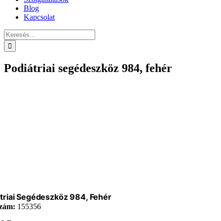
Blog
Kapcsolat
Keresés...
Podiátriai segédeszköz 984, fehér
triai Segédeszköz 984, Fehér
zám:
155356