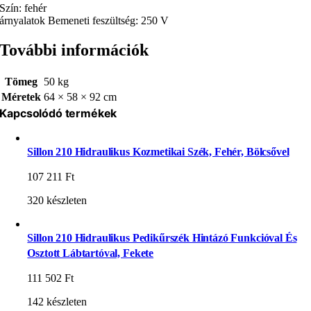
Szín: fehér
árnyalatok Bemeneti feszültség: 250 V
További információk
Tömeg
50 kg
Méretek
64 × 58 × 92 cm
Kapcsolódó termékek
Sillon 210 Hidraulikus Kozmetikai Szék, Fehér, Bölcsővel
107 211
Ft
320 készleten
Sillon 210 Hidraulikus Pedikűrszék Hintázó Funkcióval És
Osztott Lábtartóval, Fekete
111 502
Ft
142 készleten