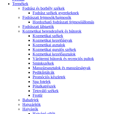
Termékek
Fodrász és borbély székek
Fodrász székek gyerekeknek
Fodrászati fejmosók/hajmosók
Hordozható fodrászati fejmosóállomás
Fodrászati lábtartók
Kozmetikai berendezések és bútorok
Kozmetikai székek
Kozmetikai kezelőágyak
Kozmetikai asztalok
Kozmetikai gurulós székek
Kozmetikai kezelőasztalok
Várótermi bútorok és recepciós pultok
Sminkszékek
Masszázsasztalok és masszázságyak
Pedikűrtálcák
Promóciós készletek
Spa fotelek
Pótalkatrészek
Tetováló székek
Frottír
Babafejek
Hajszárítók
Hajvágók
Hajvágó ollók