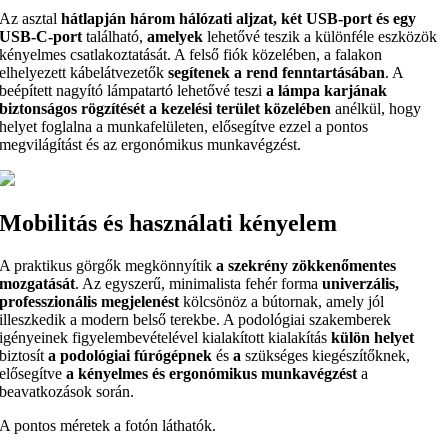
Az asztal
hátlapján három hálózati aljzat, két USB-port és egy
USB-C-port
található,
amelyek
lehetővé teszik a különféle eszközök
kényelmes csatlakoztatását. A felső fiók közelében, a falakon
elhelyezett kábelátvezetők
segítenek a rend fenntartásában
. A
beépített nagyító lámpatartó lehetővé teszi
a lámpa karjának
biztonságos rögzítését a kezelési terület közelében
anélkül, hogy
helyet foglalna a munkafelületen, elősegítve ezzel a pontos
megvilágítást és az ergonómikus munkavégzést.
Mobilitás és használati kényelem
A praktikus görgők megkönnyítik
a szekrény zökkenőmentes
mozgatását
. Az egyszerű, minimalista fehér forma
univerzális,
professzionális megjelenést
kölcsönöz a bútornak, amely jól
illeszkedik a modern belső terekbe. A podológiai szakemberek
igényeinek figyelembevételével kialakított kialakítás
külön helyet
biztosít
a podológiai fúrógépnek
és
a
szükséges kiegészítőknek,
elősegítve
a kényelmes és ergonómikus munkavégzést
a
beavatkozások során.
A pontos méretek a fotón láthatók.