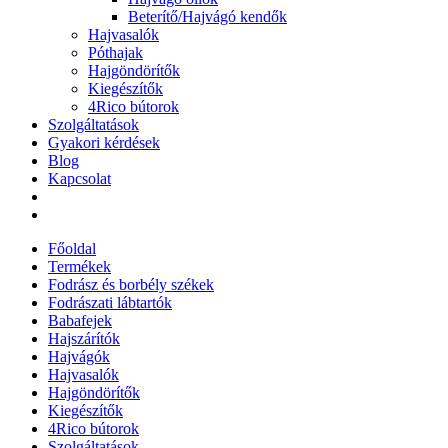
Beterítő/Hajvágó kendők
Hajvasalók
Póthajak
Hajgöndörítők
Kiegészítők
4Rico bútorok
Szolgáltatások
Gyakori kérdések
Blog
Kapcsolat
Főoldal
Termékek
Fodrász és borbély székek
Fodrászati lábtartók
Babafejek
Hajszárítók
Hajvágók
Hajvasalók
Hajgöndörítők
Kiegészítők
4Rico bútorok
Szolgáltatások