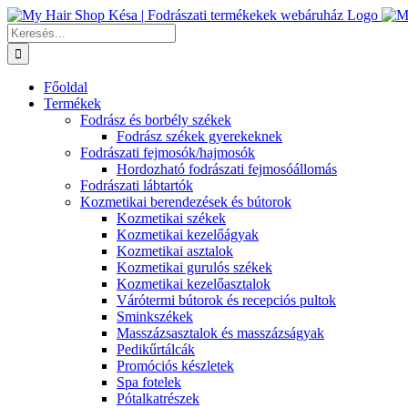
Kihagyás
Keresés...
Főoldal
Termékek
Fodrász és borbély székek
Fodrász székek gyerekeknek
Fodrászati fejmosók/hajmosók
Hordozható fodrászati fejmosóállomás
Fodrászati lábtartók
Kozmetikai berendezések és bútorok
Kozmetikai székek
Kozmetikai kezelőágyak
Kozmetikai asztalok
Kozmetikai gurulós székek
Kozmetikai kezelőasztalok
Várótermi bútorok és recepciós pultok
Sminkszékek
Masszázsasztalok és masszázságyak
Pedikűrtálcák
Promóciós készletek
Spa fotelek
Pótalkatrészek