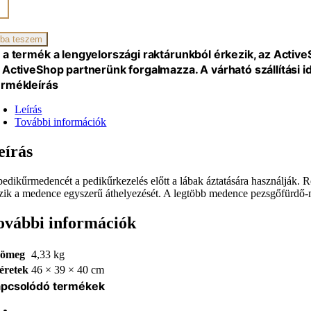
iség
ba teszem
 a termék a lengyelországi raktárunkból érkezik, az Activ
 ActiveShop partnerünk forgalmazza. A várható szállítási 
rmékleírás
Leírás
További információk
eírás
pedikűrmedencét a pedikűrkezelés előtt a lábak áztatására használják. R
szik a medence egyszerű áthelyezését. A legtöbb medence pezsgőfürdő-
ovábbi információk
ömeg
4,33 kg
éretek
46 × 39 × 40 cm
pcsolódó termékek