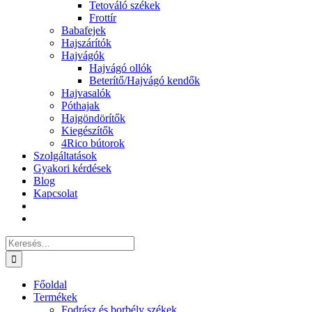
Tetováló székek
Frottír
Babafejek
Hajszárítók
Hajvágók
Hajvágó ollók
Beterítő/Hajvágó kendők
Hajvasalók
Póthajak
Hajgöndörítők
Kiegészítők
4Rico bútorok
Szolgáltatások
Gyakori kérdések
Blog
Kapcsolat
Keresés...
Főoldal
Termékek
Fodrász és borbély székek