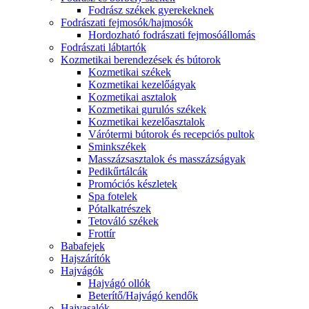
Fodrász székek gyerekeknek
Fodrászati fejmosók/hajmosók
Hordozható fodrászati fejmosóállomás
Fodrászati lábtartók
Kozmetikai berendezések és bútorok
Kozmetikai székek
Kozmetikai kezelőágyak
Kozmetikai asztalok
Kozmetikai gurulós székek
Kozmetikai kezelőasztalok
Várótermi bútorok és recepciós pultok
Sminkszékek
Masszázsasztalok és masszázságyak
Pedikűrtálcák
Promóciós készletek
Spa fotelek
Pótalkatrészek
Tetováló székek
Frottír
Babafejek
Hajszárítók
Hajvágók
Hajvágó ollók
Beterítő/Hajvágó kendők
Hajvasalók