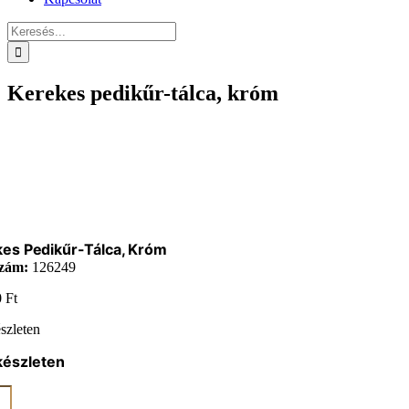
Keresés...
Kerekes pedikűr-tálca, króm
es Pedikűr-Tálca, Króm
zám:
126249
0
Ft
szleten
készleten
es
r-