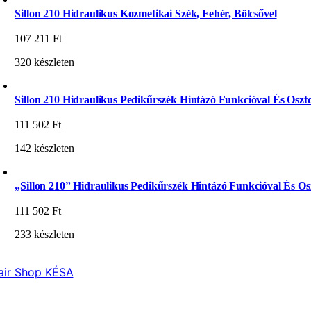
Sillon 210 Hidraulikus Kozmetikai Szék, Fehér, Bölcsővel
107 211
Ft
320 készleten
Sillon 210 Hidraulikus Pedikűrszék Hintázó Funkcióval És Oszto
111 502
Ft
142 készleten
„Sillon 210” Hidraulikus Pedikűrszék Hintázó Funkcióval És Osz
111 502
Ft
233 készleten
air Shop KÉSA