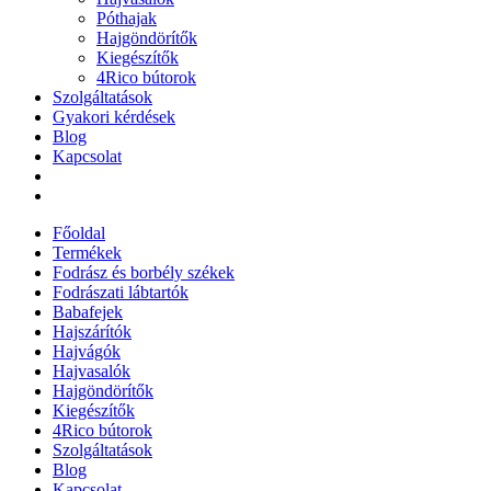
Póthajak
Hajgöndörítők
Kiegészítők
4Rico bútorok
Szolgáltatások
Gyakori kérdések
Blog
Kapcsolat
Főoldal
Termékek
Fodrász és borbély székek
Fodrászati lábtartók
Babafejek
Hajszárítók
Hajvágók
Hajvasalók
Hajgöndörítők
Kiegészítők
4Rico bútorok
Szolgáltatások
Blog
Kapcsolat