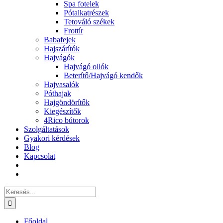
Spa fotelek
Pótalkatrészek
Tetováló székek
Frottír
Babafejek
Hajszárítók
Hajvágók
Hajvágó ollók
Beterítő/Hajvágó kendők
Hajvasalók
Póthajak
Hajgöndörítők
Kiegészítők
4Rico bútorok
Szolgáltatások
Gyakori kérdések
Blog
Kapcsolat
Keresés...
Főoldal