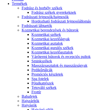
Termékek
Fodrász és borbély székek
Fodrász székek gyerekeknek
Fodrászati fejmosók/hajmosók
Hordozható fodrászati fejmosóállomás
Fodrászati lábtartók
Kozmetikai berendezések és bútorok
Kozmetikai székek
Kozmetikai kezelőágyak
Kozmetikai asztalok
Kozmetikai gurulós székek
Kozmetikai kezelőasztalok
Várótermi bútorok és recepciós pultok
Sminkszékek
Masszázsasztalok és masszázságyak
Pedikűrtálcák
Promóciós készletek
Spa fotelek
Pótalkatrészek
Tetováló székek
Frottír
Babafejek
Hajszárítók
Hajvágók
Hajvágó ollók