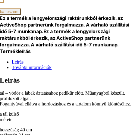
iség
ba teszem
Ez a termék a lengyelországi raktárunkból érkezik, az
ActiveShop partnerünk forgalmazza. A várható szállítási
idő 5-7 munkanap.
Ez a termék a lengyelországi
raktárunkból érkezik, az ActiveShop partnerünk
forgalmazza. A várható szállítási idő 5-7 munkanap.
Termékleírás
Leírás
További információk
Leírás
tál – vödör a lábak áztatásához pedikűr előtt. Műanyagból készült,
profilozott aljjal.
Fogantyúval ellátva a hordozáshoz és a tartalom könnyű kiöntéséhez.
a tál külső
méretei
hosszúság 40 cm