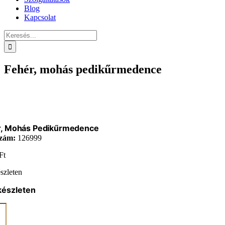
Blog
Kapcsolat
Keresés...
Fehér, mohás pedikűrmedence
r, Mohás Pedikűrmedence
zám:
126999
Ft
szleten
készleten
űrmedence