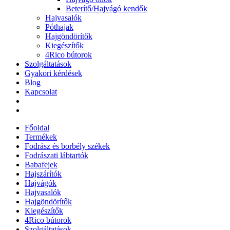
Beterítő/Hajvágó kendők
Hajvasalók
Póthajak
Hajgöndörítők
Kiegészítők
4Rico bútorok
Szolgáltatások
Gyakori kérdések
Blog
Kapcsolat
Főoldal
Termékek
Fodrász és borbély székek
Fodrászati lábtartók
Babafejek
Hajszárítók
Hajvágók
Hajvasalók
Hajgöndörítők
Kiegészítők
4Rico bútorok
Szolgáltatások