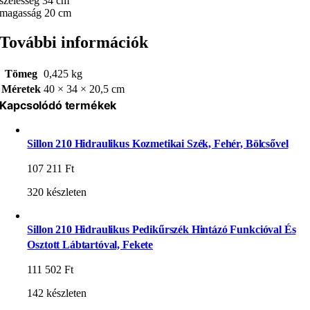
szélesség 34 cm
magasság 20 cm
További információk
Tömeg
0,425 kg
Méretek
40 × 34 × 20,5 cm
Kapcsolódó termékek
Sillon 210 Hidraulikus Kozmetikai Szék, Fehér, Bölcsővel
107 211
Ft
320 készleten
Sillon 210 Hidraulikus Pedikűrszék Hintázó Funkcióval És
Osztott Lábtartóval, Fekete
111 502
Ft
142 készleten