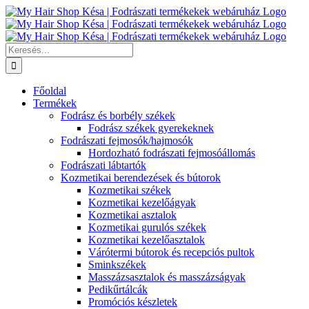
Kihagyás
Keresés...
Főoldal
Termékek
Fodrász és borbély székek
Fodrász székek gyerekeknek
Fodrászati fejmosók/hajmosók
Hordozható fodrászati fejmosóállomás
Fodrászati lábtartók
Kozmetikai berendezések és bútorok
Kozmetikai székek
Kozmetikai kezelőágyak
Kozmetikai asztalok
Kozmetikai gurulós székek
Kozmetikai kezelőasztalok
Várótermi bútorok és recepciós pultok
Sminkszékek
Masszázsasztalok és masszázságyak
Pedikűrtálcák
Promóciós készletek