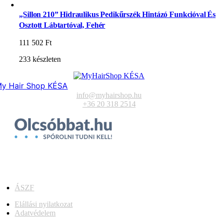
„Sillon 210” Hidraulikus Pedikűrszék Hintázó Funkcióval És
Osztott Lábtartóval, Fehér
111 502
Ft
233 készleten
y Hair Shop KÉSA
info@myhairshop.hu
+36 20 318 2514
ÁSZF
Elállási nyilatkozat
Adatvédelem