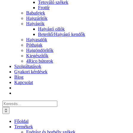
Tetováló székek
Frottír
Babafejek
Hajszárítók
Hajvágók
Hajvágó ollók
Beterítő/Hajvágó kendők
Hajvasalók
Póthajak
Hajgöndörítők
Kiegészítők
4Rico bútorok
Szolgáltatások
Gyakori kérdések
Blog
Kapcsolat
Keresés...
Főoldal
Termékek
Fodrász és borbély székek