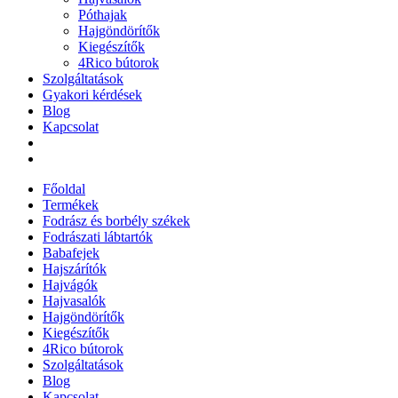
Póthajak
Hajgöndörítők
Kiegészítők
4Rico bútorok
Szolgáltatások
Gyakori kérdések
Blog
Kapcsolat
Főoldal
Termékek
Fodrász és borbély székek
Fodrászati lábtartók
Babafejek
Hajszárítók
Hajvágók
Hajvasalók
Hajgöndörítők
Kiegészítők
4Rico bútorok
Szolgáltatások
Blog
Kapcsolat