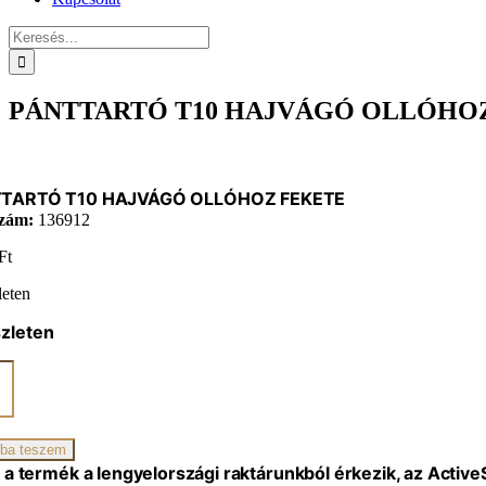
Keresés...
PÁNTTARTÓ T10 HAJVÁGÓ OLLÓHO
TARTÓ T10 HAJVÁGÓ OLLÓHOZ FEKETE
zám:
136912
Ft
leten
zleten
TARTÓ
VÁGÓ
ÓHOZ
TE
ba teszem
iség
 a termék a lengyelországi raktárunkból érkezik, az Activ