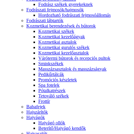
Fodrász székek gyerekeknek
Fodrászati fejmosók/hajmosók
Hordozható fodrászati fejmosóállomás
Fodrászati lábtartók
Kozmetikai berendezések és bútorok
Kozmetikai székek
Kozmetikai kezelőágyak
Kozmetikai asztalok
Kozmetikai gurulós székek
Kozmetikai kezelőasztalok
Várótermi bútorok és recepciós pultok
Sminkszékek
Masszázsasztalok és masszázságyak
Pedikűrtálcák
Promóciós készletek
Spa fotelek
Pótalkatrészek
Tetováló székek
Frottír
Babafejek
Hajszárítók
Hajvágók
Hajvágó ollók
Beterítő/Hajvágó kendők
Hajvasalók