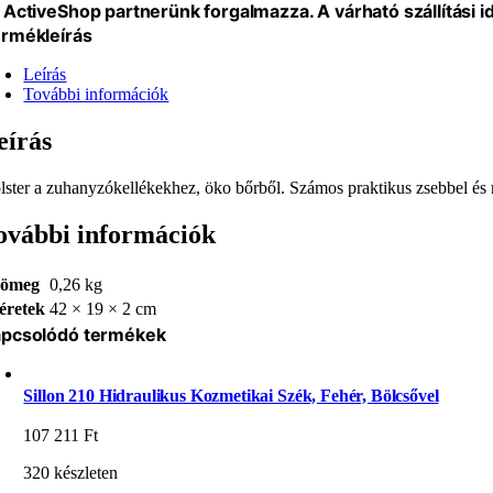
 ActiveShop partnerünk forgalmazza. A várható szállítási 
rmékleírás
Leírás
További információk
eírás
lster a zuhanyzókellékekhez, öko bőrből. Számos praktikus zsebbel és re
ovábbi információk
ömeg
0,26 kg
éretek
42 × 19 × 2 cm
pcsolódó termékek
Sillon 210 Hidraulikus Kozmetikai Szék, Fehér, Bölcsővel
107 211
Ft
320 készleten