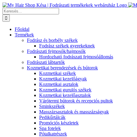
Kihagyás
Keresés...
Főoldal
Termékek
Fodrász és borbély székek
Fodrász székek gyerekeknek
Fodrászati fejmosók/hajmosók
Hordozható fodrászati fejmosóállomás
Fodrászati lábtartók
Kozmetikai berendezések és bútorok
Kozmetikai székek
Kozmetikai kezelőágyak
Kozmetikai asztalok
Kozmetikai gurulós székek
Kozmetikai kezelőasztalok
Várótermi bútorok és recepciós pultok
Sminkszékek
Masszázsasztalok és masszázságyak
Pedikűrtálcák
Promóciós készletek
Spa fotelek
Pótalkatrészek