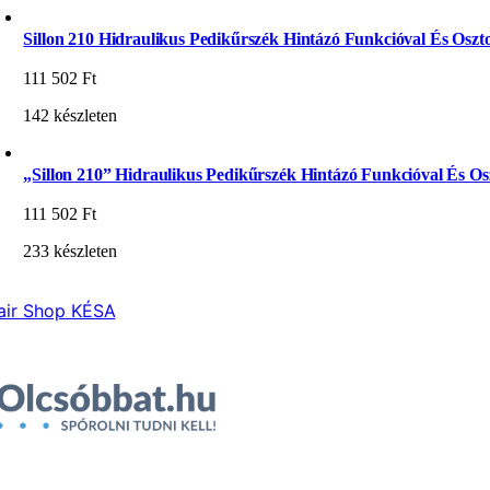
Sillon 210 Hidraulikus Pedikűrszék Hintázó Funkcióval És Oszto
111 502
Ft
142 készleten
„Sillon 210” Hidraulikus Pedikűrszék Hintázó Funkcióval És Osz
111 502
Ft
233 készleten
air Shop KÉSA