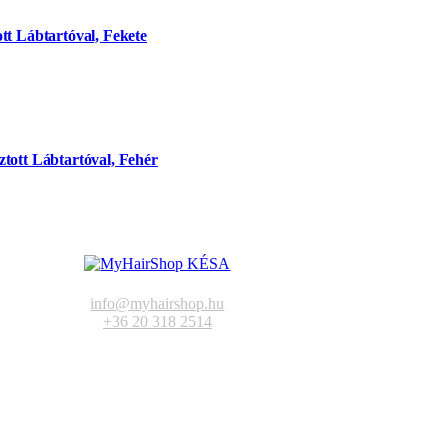
tt Lábtartóval, Fekete
tott Lábtartóval, Fehér
info@myhairshop.hu
+36 20 318 2514