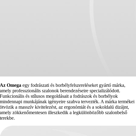
Az Omega
egy fodrászati és borbélyfelszereléseket gyártó márka,
amely professzionális szalonok berendezéseire specializálódott.
Funkcionális és stílusos megoldásait a fodrászok és borbélyok
mindennapi munkájának igényeire szabva tervezték. A márka termékei
ötvözik a masszív kivitelezést, az ergonómiát és a sokoldalú dizájnt,
amely zökkenőmentesen illeszkedik a legkülönbözőbb szalonbelső
terekbe.