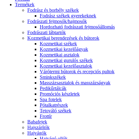
Termékek
Fodrász és borbély székek
Fodrász székek gyerekeknek
Fodrászati fejmosók/hajmosók
Hordozható fodrászati fejmosóállomás
Fodrászati lábtartók
Kozmetikai berendezések és bútorok
Kozmetikai székek
Kozmetikai kezelőágyak
Kozmetikai asztalok
Kozmetikai gurulós székek
Kozmetikai kezelőasztalok
Várótermi bútorok és recepciós pultok
Sminkszékek
Masszázsasztalok és masszázságyak
Pedikűrtálcák
Promóciós készletek
Spa fotelek
Pótalkatrészek
Tetováló székek
Frottír
Babafejek
Hajszárítók
Hajvágók
Hajvágó ollók