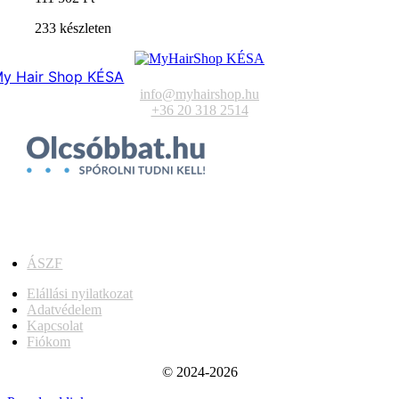
233 készleten
y Hair Shop KÉSA
info@myhairshop.hu
+36 20 318 2514
ÁSZF
Elállási nyilatkozat
Adatvédelem
Kapcsolat
Fiókom
© 2024-2026