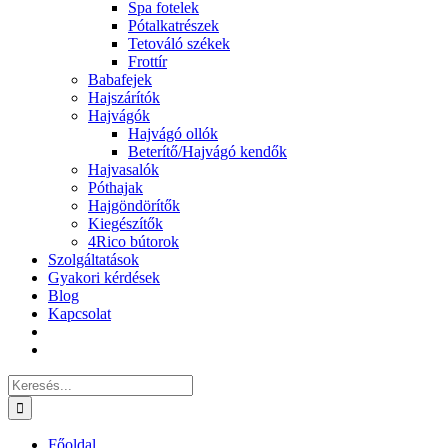
Spa fotelek
Pótalkatrészek
Tetováló székek
Frottír
Babafejek
Hajszárítók
Hajvágók
Hajvágó ollók
Beterítő/Hajvágó kendők
Hajvasalók
Póthajak
Hajgöndörítők
Kiegészítők
4Rico bútorok
Szolgáltatások
Gyakori kérdések
Blog
Kapcsolat
Keresés...
Főoldal