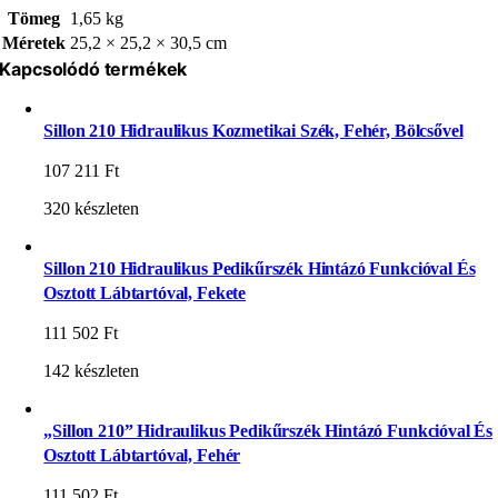
Tömeg
1,65 kg
Méretek
25,2 × 25,2 × 30,5 cm
Kapcsolódó termékek
Sillon 210 Hidraulikus Kozmetikai Szék, Fehér, Bölcsővel
107 211
Ft
320 készleten
Sillon 210 Hidraulikus Pedikűrszék Hintázó Funkcióval És
Osztott Lábtartóval, Fekete
111 502
Ft
142 készleten
„Sillon 210” Hidraulikus Pedikűrszék Hintázó Funkcióval És
Osztott Lábtartóval, Fehér
111 502
Ft