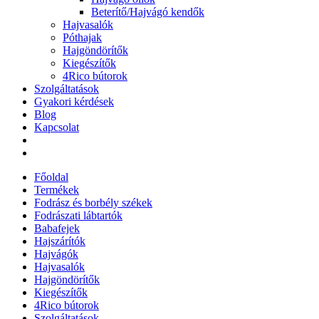
Beterítő/Hajvágó kendők
Hajvasalók
Póthajak
Hajgöndörítők
Kiegészítők
4Rico bútorok
Szolgáltatások
Gyakori kérdések
Blog
Kapcsolat
Főoldal
Termékek
Fodrász és borbély székek
Fodrászati lábtartók
Babafejek
Hajszárítók
Hajvágók
Hajvasalók
Hajgöndörítők
Kiegészítők
4Rico bútorok
Szolgáltatások