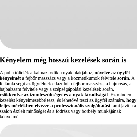
Kényelem még hosszú kezelések során is
A puha töltelék alkalmazkodik a nyak alakjához,
növelve az ügyfél
kényelmét
a fejbőr masszázs vagy a kozmetikumok felvitele
során
. A
fejtámla segít az ügyfélnek ellazulni a fejbőr masszázs, a hajmosás, a
hajbalzsam felvitele vagy a szépségápolási kezelések során,
csökkentve az izomfeszültséget és a nyak fáradtságát
. Ez minden
kezelést kényelmesebbé tesz, és lehetővé teszi az ügyfél számára,
hogy
teljes mértékben élvezze a professzionális szolgáltatást
, ami javítja a
szalon észlelt minőségét és a fodrász vagy borbély munkájának
kényelmét.