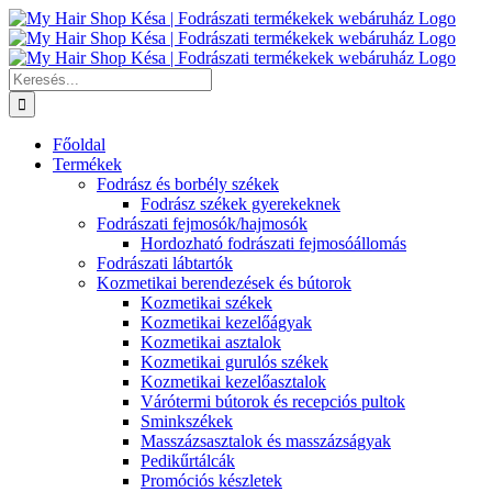
Kihagyás
Keresés...
Főoldal
Termékek
Fodrász és borbély székek
Fodrász székek gyerekeknek
Fodrászati fejmosók/hajmosók
Hordozható fodrászati fejmosóállomás
Fodrászati lábtartók
Kozmetikai berendezések és bútorok
Kozmetikai székek
Kozmetikai kezelőágyak
Kozmetikai asztalok
Kozmetikai gurulós székek
Kozmetikai kezelőasztalok
Várótermi bútorok és recepciós pultok
Sminkszékek
Masszázsasztalok és masszázságyak
Pedikűrtálcák
Promóciós készletek