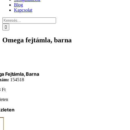
Blog
Kapcsolat
Keresés...
Omega fejtámla, barna
a Fejtámla, Barna
zám:
154518
8
Ft
leten
zleten
a
a,