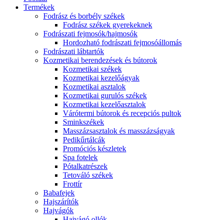
Termékek
Fodrász és borbély székek
Fodrász székek gyerekeknek
Fodrászati fejmosók/hajmosók
Hordozható fodrászati fejmosóállomás
Fodrászati lábtartók
Kozmetikai berendezések és bútorok
Kozmetikai székek
Kozmetikai kezelőágyak
Kozmetikai asztalok
Kozmetikai gurulós székek
Kozmetikai kezelőasztalok
Várótermi bútorok és recepciós pultok
Sminkszékek
Masszázsasztalok és masszázságyak
Pedikűrtálcák
Promóciós készletek
Spa fotelek
Pótalkatrészek
Tetováló székek
Frottír
Babafejek
Hajszárítók
Hajvágók
Hajvágó ollók