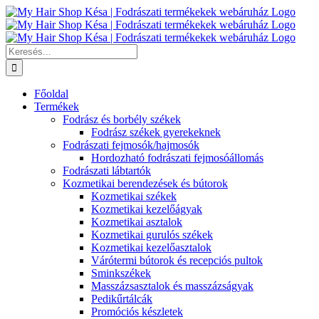
Kihagyás
Keresés...
Főoldal
Termékek
Fodrász és borbély székek
Fodrász székek gyerekeknek
Fodrászati fejmosók/hajmosók
Hordozható fodrászati fejmosóállomás
Fodrászati lábtartók
Kozmetikai berendezések és bútorok
Kozmetikai székek
Kozmetikai kezelőágyak
Kozmetikai asztalok
Kozmetikai gurulós székek
Kozmetikai kezelőasztalok
Várótermi bútorok és recepciós pultok
Sminkszékek
Masszázsasztalok és masszázságyak
Pedikűrtálcák
Promóciós készletek