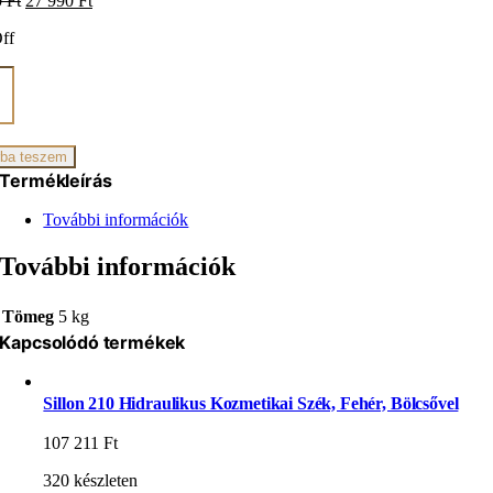
0
Ft
27 990
Ft
price
price
ff
was:
is:
36
27
790 Ft.
990 Ft.
ó
ak
zoknak
iség
ba teszem
Termékleírás
További információk
További információk
Tömeg
5 kg
Kapcsolódó termékek
Sillon 210 Hidraulikus Kozmetikai Szék, Fehér, Bölcsővel
107 211
Ft
320 készleten