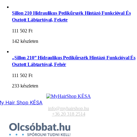
Sillon 210 Hidraulikus Pedikűrszék Hintázó Funkcióval És
Osztott Lábtartóval, Fekete
111 502
Ft
142 készleten
„Sillon 210” Hidraulikus Pedikűrszék Hintázó Funkcióval És
Osztott Lábtartóval, Fehér
111 502
Ft
233 készleten
y Hair Shop KÉSA
info@myhairshop.hu
+36 20 318 2514