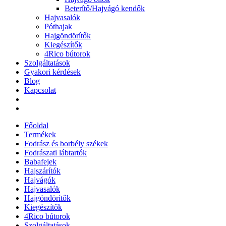
Beterítő/Hajvágó kendők
Hajvasalók
Póthajak
Hajgöndörítők
Kiegészítők
4Rico bútorok
Szolgáltatások
Gyakori kérdések
Blog
Kapcsolat
Főoldal
Termékek
Fodrász és borbély székek
Fodrászati lábtartók
Babafejek
Hajszárítók
Hajvágók
Hajvasalók
Hajgöndörítők
Kiegészítők
4Rico bútorok
Szolgáltatások