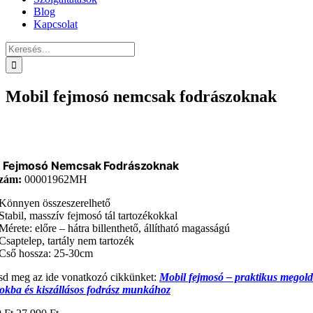
Blog
Kapcsolat
Keresés...
Mobil fejmosó nemcsak fodrászoknak
l Fejmosó Nemcsak Fodrászoknak
zám:
00001962MH
Könnyen összeszerelhető
Stabil, masszív fejmosó tál tartozékokkal
Mérete: előre – hátra billenthető, állítható magasságú
Csaptelep, tartály nem tartozék
Cső hossza: 25-30cm
sd meg az ide vonatkozó cikkünket:
Mobil fejmosó – praktikus megold
okba és kiszállásos fodrász munkához
Original
Current