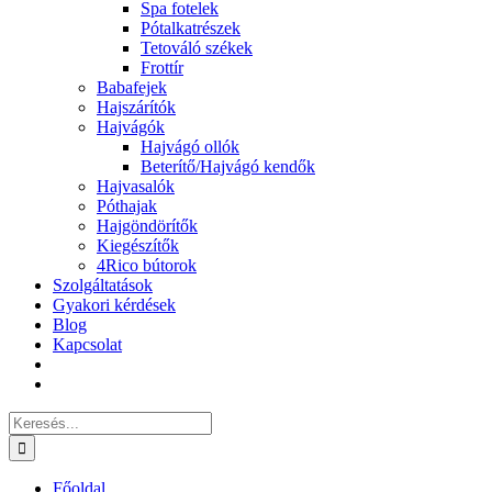
Spa fotelek
Pótalkatrészek
Tetováló székek
Frottír
Babafejek
Hajszárítók
Hajvágók
Hajvágó ollók
Beterítő/Hajvágó kendők
Hajvasalók
Póthajak
Hajgöndörítők
Kiegészítők
4Rico bútorok
Szolgáltatások
Gyakori kérdések
Blog
Kapcsolat
Keresés...
Főoldal