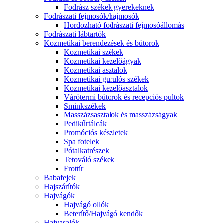
Fodrász székek gyerekeknek
Fodrászati fejmosók/hajmosók
Hordozható fodrászati fejmosóállomás
Fodrászati lábtartók
Kozmetikai berendezések és bútorok
Kozmetikai székek
Kozmetikai kezelőágyak
Kozmetikai asztalok
Kozmetikai gurulós székek
Kozmetikai kezelőasztalok
Várótermi bútorok és recepciós pultok
Sminkszékek
Masszázsasztalok és masszázságyak
Pedikűrtálcák
Promóciós készletek
Spa fotelek
Pótalkatrészek
Tetováló székek
Frottír
Babafejek
Hajszárítók
Hajvágók
Hajvágó ollók
Beterítő/Hajvágó kendők
Hajvasalók