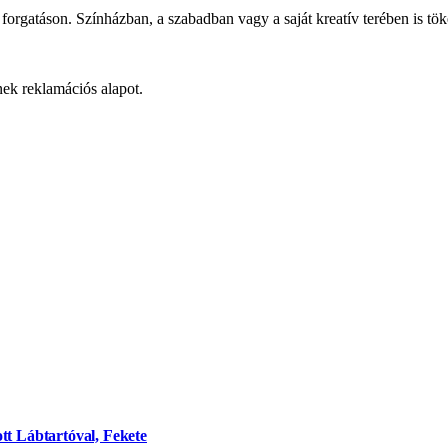
orgatáson. Színházban, a szabadban vagy a saját kreatív terében is töké
ek reklamációs alapot.
tt Lábtartóval, Fekete