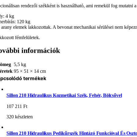
cionálisan rendezői székként is használható, ami remekül fog mutatni a f
ly: 4 kg
herbírás: 120 kg
 arany elemek lakkozottak. A bevonat mechanikai sérülései nem képezn
kkozott fémfelületek.
ovábbi információk
ömeg
5,5 kg
éretek
95 × 51 × 14 cm
pcsolódó termékek
Sillon 210 Hidraulikus Kozmetikai Szék, Fehér, Bölcsővel
107 211
Ft
320 készleten
Sillon 210 Hidraulikus Pedikűrszék Hintázó Funkcióval És Oszto