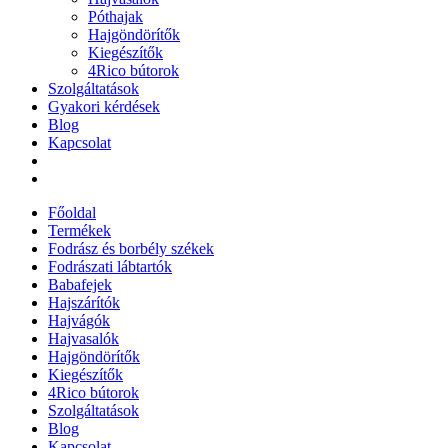
Póthajak
Hajgöndörítők
Kiegészítők
4Rico bútorok
Szolgáltatások
Gyakori kérdések
Blog
Kapcsolat
Főoldal
Termékek
Fodrász és borbély székek
Fodrászati lábtartók
Babafejek
Hajszárítók
Hajvágók
Hajvasalók
Hajgöndörítők
Kiegészítők
4Rico bútorok
Szolgáltatások
Blog
Kapcsolat