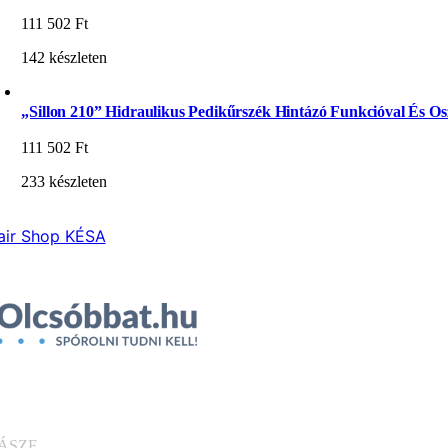
111 502
Ft
142 készleten
„Sillon 210” Hidraulikus Pedikűrszék Hintázó Funkcióval És Osz
111 502
Ft
233 készleten
air Shop KÉSA
ÁSZF