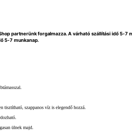
eShop partnerünk forgalmazza. A várható szállítási idő 5-7
idő 5-7 munkanap.
ábtámasszal.
 tisztítható, szappanos víz is elegendő hozzá.
rdozható.
agasan ülnek majd.