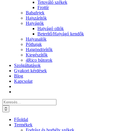
Tetováló székek
Frottír
Babafejek
Hajszárítók
Hajvágók
Hajvágó ollók
Beterítő/Hajvágó kendők
Hajvasalók
Póthajak
Hajgöndörítők
Kiegészítők
4Rico bútorok
Szolgáltatások
Gyakori kérdések
Blog
Kapcsolat
Keresés...
Főoldal
Termékek
Fodrász és borbély székek