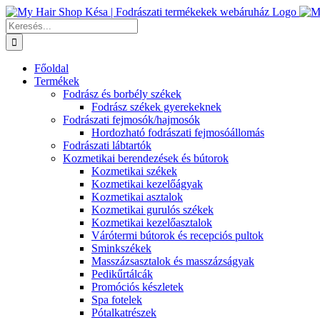
Kihagyás
Keresés...
Főoldal
Termékek
Fodrász és borbély székek
Fodrász székek gyerekeknek
Fodrászati fejmosók/hajmosók
Hordozható fodrászati fejmosóállomás
Fodrászati lábtartók
Kozmetikai berendezések és bútorok
Kozmetikai székek
Kozmetikai kezelőágyak
Kozmetikai asztalok
Kozmetikai gurulós székek
Kozmetikai kezelőasztalok
Várótermi bútorok és recepciós pultok
Sminkszékek
Masszázsasztalok és masszázságyak
Pedikűrtálcák
Promóciós készletek
Spa fotelek
Pótalkatrészek