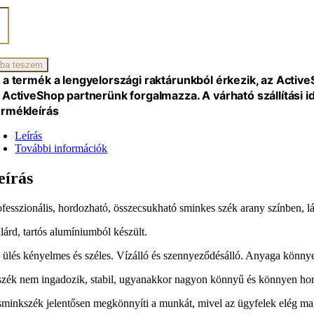
otel,
ium,
iség
ba teszem
 a termék a lengyelországi raktárunkból érkezik, az Activ
 ActiveShop partnerünk forgalmazza. A várható szállítási 
rmékleírás
Leírás
További információk
eírás
ofesszionális, hordozható, összecsukható sminkes szék arany színben, l
ilárd, tartós alumíniumból készült.
 ülés kényelmes és széles. Vízálló és szennyeződésálló. Anyaga könnyen
szék nem ingadozik, stabil, ugyanakkor nagyon könnyű és könnyen ho
sminkszék jelentősen megkönnyíti a munkát, mivel az ügyfelek elég m