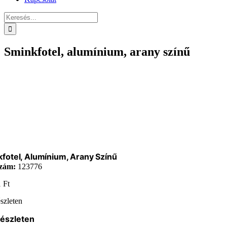
Keresés...
Sminkfotel, alumínium, arany színű
fotel, Alumínium, Arany Színű
zám:
123776
1
Ft
szleten
készleten