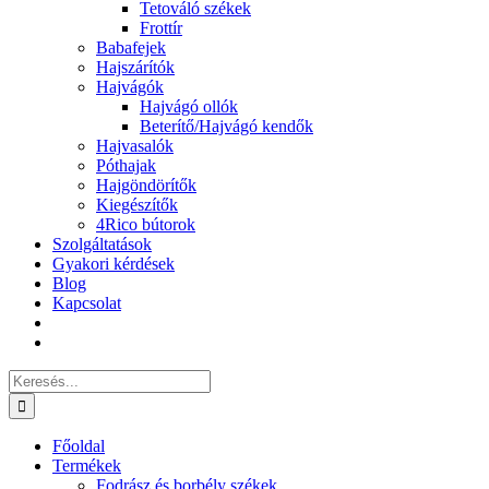
Tetováló székek
Frottír
Babafejek
Hajszárítók
Hajvágók
Hajvágó ollók
Beterítő/Hajvágó kendők
Hajvasalók
Póthajak
Hajgöndörítők
Kiegészítők
4Rico bútorok
Szolgáltatások
Gyakori kérdések
Blog
Kapcsolat
Keresés...
Főoldal
Termékek
Fodrász és borbély székek