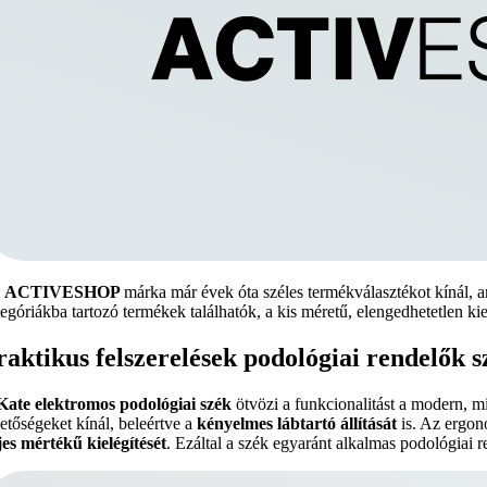
z
ACTIVESHOP
márka már évek óta széles termékválasztékot kínál, 
egóriákba tartozó termékek találhatók, a kis méretű, elengedhetetlen kieg
raktikus felszerelések podológiai rendelők 
Kate elektromos podológiai szék
ötvözi a funkcionalitást a modern, m
hetőségeket kínál, beleértve a
kényelmes lábtartó állítását
is. Az ergonó
ljes mértékű kielégítését
. Ezáltal a szék egyaránt alkalmas podológiai