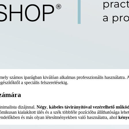
amely számos iparágban kiválóan alkalmas professzionális használatra. 
észítőktől a speciális felszerelésekig.
számára
inimalista dizájnnal.
Négy
,
kábeles távirányítóval vezérelhető működ
mikusan kialakított ülés és a szék többféle pozícióba állíthatósága lehe
 rendelőkben és más olyan létesítményekben való használatra, ahol
kénye