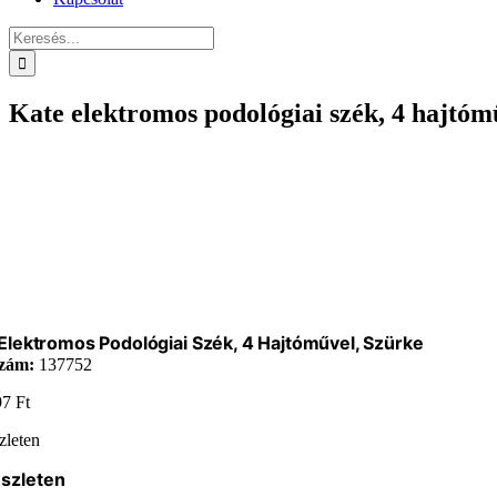
Keresés...
Kate elektromos podológiai szék, 4 hajtóm
Elektromos Podológiai Szék, 4 Hajtóművel, Szürke
zám:
137752
97
Ft
zleten
észleten