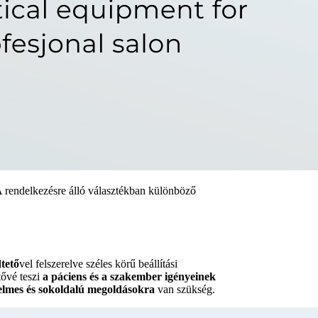
A rendelkezésre álló választékban különböző
tető
vel felszerelve széles körű beállítási
tővé teszi
a páciens és a szakember igényeinek
lmes és sokoldalú megoldásokra
van szükség.