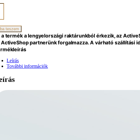
omos
giai
ba teszem
űvel,
 a termék a lengyelországi raktárunkból érkezik, az Activ
 ActiveShop partnerünk forgalmazza. A várható szállítási 
iség
rmékleírás
Leírás
További információk
eírás