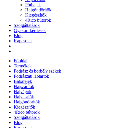
Póthajak
Hajgöndörítők
Kiegészítők
4Rico bútorok
Szolgáltatások
Gyakori kérdések
Blog
Kapcsolat
Főoldal
Termékek
Fodrász és borbély székek
Fodrászati lábtartók
Babafejek
Hajszárítók
Hajvágók
Hajvasalók
Hajgöndörítők
Kiegészítők
4Rico bútorok
Szolgáltatások
Blog
Kapcsolat