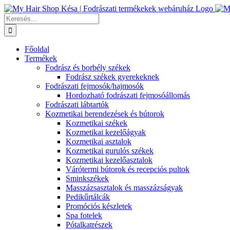
Kihagyás
Keresés...
Főoldal
Termékek
Fodrász és borbély székek
Fodrász székek gyerekeknek
Fodrászati fejmosók/hajmosók
Hordozható fodrászati fejmosóállomás
Fodrászati lábtartók
Kozmetikai berendezések és bútorok
Kozmetikai székek
Kozmetikai kezelőágyak
Kozmetikai asztalok
Kozmetikai gurulós székek
Kozmetikai kezelőasztalok
Várótermi bútorok és recepciós pultok
Sminkszékek
Masszázsasztalok és masszázságyak
Pedikűrtálcák
Promóciós készletek
Spa fotelek
Pótalkatrészek