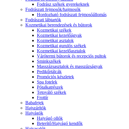
Fodrász székek gyerekeknek
Fodrászati fejmosók/hajmosók
Hordozható fodrászati fejmosóállomás
Fodrászati lábtartók
Kozmetikai berendezések és bútorok
Kozmetikai székek
Kozmetikai kezelőágyak
Kozmetikai asztalok
Kozmetikai gurulós székek
Kozmetikai kezelőasztalok
Várótermi bútorok és recepciós pultok
Sminkszékek
Masszázsasztalok és masszázságyak
Pedikűrtálcák
Promóciós készletek
Spa fotelek
Pótalkatrészek
Tetováló székek
Frottír
Babafejek
Hajszárítók
Hajvágók
Hajvágó ollók
Beterítő/Hajvágó kendők
Hajvasalók