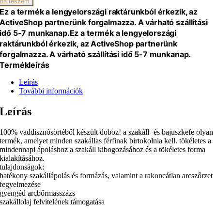
ba teszem
Ez a termék a lengyelországi raktárunkból érkezik, az
ActiveShop partnerünk forgalmazza. A várható szállítási
idő 5-7 munkanap.
Ez a termék a lengyelországi
raktárunkból érkezik, az ActiveShop partnerünk
forgalmazza. A várható szállítási idő 5-7 munkanap.
Termékleírás
Leírás
További információk
Leírás
100% vaddisznósörtéből készült doboz! a szakáll- és bajuszkefe olyan
termék, amelyet minden szakállas férfinak birtokolnia kell. tökéletes a
mindennapi ápoláshoz a szakáll kibogozásához és a tökéletes forma
kialakításához.
tulajdonságok:
hatékony szakállápolás és formázás, valamint a rakoncátlan arcszőrzet
fegyelmezése
gyengéd arcbőrmasszázs
szakállolaj felvitelének támogatása