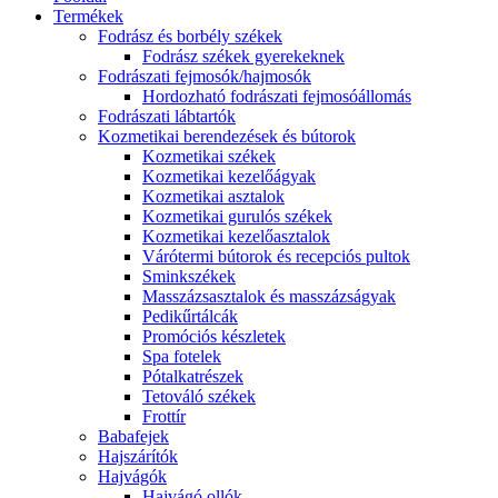
Termékek
Fodrász és borbély székek
Fodrász székek gyerekeknek
Fodrászati fejmosók/hajmosók
Hordozható fodrászati fejmosóállomás
Fodrászati lábtartók
Kozmetikai berendezések és bútorok
Kozmetikai székek
Kozmetikai kezelőágyak
Kozmetikai asztalok
Kozmetikai gurulós székek
Kozmetikai kezelőasztalok
Várótermi bútorok és recepciós pultok
Sminkszékek
Masszázsasztalok és masszázságyak
Pedikűrtálcák
Promóciós készletek
Spa fotelek
Pótalkatrészek
Tetováló székek
Frottír
Babafejek
Hajszárítók
Hajvágók
Hajvágó ollók