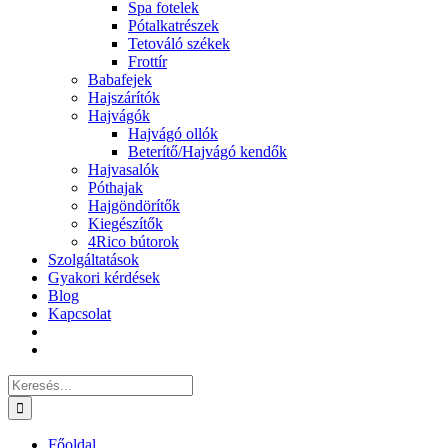
Spa fotelek
Pótalkatrészek
Tetováló székek
Frottír
Babafejek
Hajszárítók
Hajvágók
Hajvágó ollók
Beterítő/Hajvágó kendők
Hajvasalók
Póthajak
Hajgöndörítők
Kiegészítők
4Rico bútorok
Szolgáltatások
Gyakori kérdések
Blog
Kapcsolat
Keresés...
Főoldal