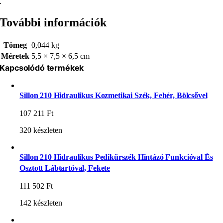
.
További információk
Tömeg
0,044 kg
Méretek
5,5 × 7,5 × 6,5 cm
Kapcsolódó termékek
Sillon 210 Hidraulikus Kozmetikai Szék, Fehér, Bölcsővel
107 211
Ft
320 készleten
Sillon 210 Hidraulikus Pedikűrszék Hintázó Funkcióval És
Osztott Lábtartóval, Fekete
111 502
Ft
142 készleten