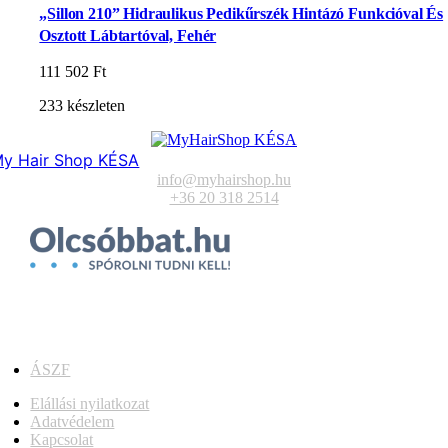
„Sillon 210” Hidraulikus Pedikűrszék Hintázó Funkcióval És
Osztott Lábtartóval, Fehér
111 502
Ft
233 készleten
y Hair Shop KÉSA
info@myhairshop.hu
+36 20 318 2514
ÁSZF
Elállási nyilatkozat
Adatvédelem
Kapcsolat