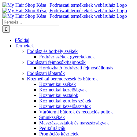
Kihagyás
Keresés...
Főoldal
Termékek
Fodrász és borbély székek
Fodrász székek gyerekeknek
Fodrászati fejmosók/hajmosók
Hordozható fodrászati fejmosóállomás
Fodrászati lábtartók
Kozmetikai berendezések és bútorok
Kozmetikai székek
Kozmetikai kezelőágyak
Kozmetikai asztalok
Kozmetikai gurulós székek
Kozmetikai kezelőasztalok
Várótermi bútorok és recepciós pultok
Sminkszékek
Masszázsasztalok és masszázságyak
Pedikűrtálcák
Promóciós készletek