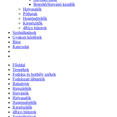
Beterítő/Hajvágó kendők
Hajvasalók
Póthajak
Hajgöndörítők
Kiegészítők
4Rico bútorok
Szolgáltatások
Gyakori kérdések
Blog
Kapcsolat
Főoldal
Termékek
Fodrász és borbély székek
Fodrászati lábtartók
Babafejek
Hajszárítók
Hajvágók
Hajvasalók
Hajgöndörítők
Kiegészítők
4Rico bútorok
Szolgáltatások