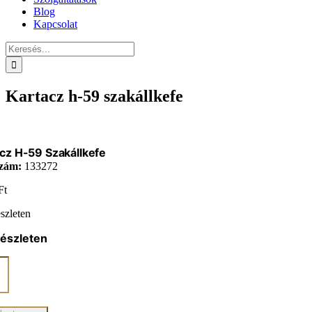
Blog
Kapcsolat
Keresés...
Kartacz h-59 szakállkefe
cz H-59 Szakállkefe
zám:
133272
Ft
szleten
készleten
z
lkefe
iség