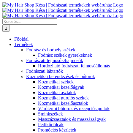
Kihagyás
Keresés...
Főoldal
Termékek
Fodrász és borbély székek
Fodrász székek gyerekeknek
Fodrászati fejmosók/hajmosók
Hordozható fodrászati fejmosóállomás
Fodrászati lábtartók
Kozmetikai berendezések és bútorok
Kozmetikai székek
Kozmetikai kezelőágyak
Kozmetikai asztalok
Kozmetikai gurulós székek
Kozmetikai kezelőasztalok
Várótermi bútorok és recepciós pultok
Sminkszékek
Masszázsasztalok és masszázságyak
Pedikűrtálcák
Promóciós készletek