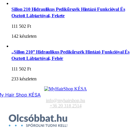
Sillon 210 Hidraulikus Pedikűrszék Hintázó Funkcióval És
Osztott Lábtartóval, Fekete
111 502
Ft
142 készleten
„Sillon 210” Hidraulikus Pedikűrszék Hintázó Funkcióval És
Osztott Lábtartóval, Fehér
111 502
Ft
233 készleten
y Hair Shop KÉSA
info@myhairshop.hu
+36 20 318 2514