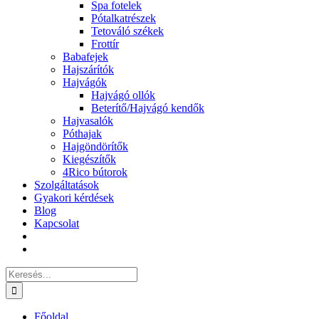
Spa fotelek
Pótalkatrészek
Tetováló székek
Frottír
Babafejek
Hajszárítók
Hajvágók
Hajvágó ollók
Beterítő/Hajvágó kendők
Hajvasalók
Póthajak
Hajgöndörítők
Kiegészítők
4Rico bútorok
Szolgáltatások
Gyakori kérdések
Blog
Kapcsolat
Keresés...
Főoldal