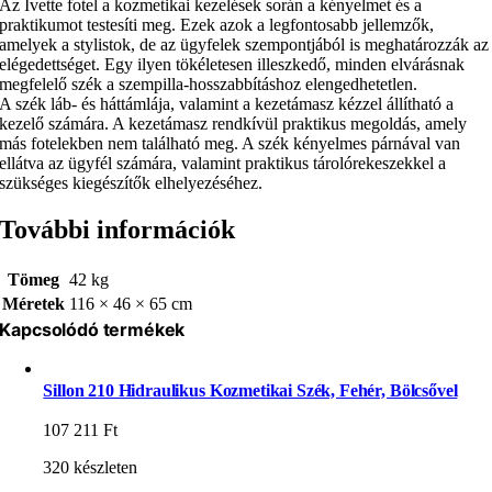
Az Ivette fotel a kozmetikai kezelések során a kényelmet és a
praktikumot testesíti meg. Ezek azok a legfontosabb jellemzők,
amelyek a stylistok, de az ügyfelek szempontjából is meghatározzák az
elégedettséget. Egy ilyen tökéletesen illeszkedő, minden elvárásnak
megfelelő szék a szempilla-hosszabbításhoz elengedhetetlen.
A szék láb- és háttámlája, valamint a kezetámasz kézzel állítható a
kezelő számára. A kezetámasz rendkívül praktikus megoldás, amely
más fotelekben nem található meg. A szék kényelmes párnával van
ellátva az ügyfél számára, valamint praktikus tárolórekeszekkel a
szükséges kiegészítők elhelyezéséhez.
További információk
Tömeg
42 kg
Méretek
116 × 46 × 65 cm
Kapcsolódó termékek
Sillon 210 Hidraulikus Kozmetikai Szék, Fehér, Bölcsővel
107 211
Ft
320 készleten