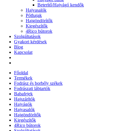
Beterítő/Hajvágó kendők
Hajvasalók
Póthajak
Hajgöndörítők
Kiegészítők
4Rico bútorok
Szolgáltatások
Gyakori kérdések
Blog
Kapcsolat
Főoldal
Termékek
Fodrász és borbély székek
Fodrászati lábtartók
Babafejek
Hajszárítók
Hajvágók
Hajvasalók
Hajgöndörítők
Kiegészítők
4Rico bútorok
Szolgáltatások