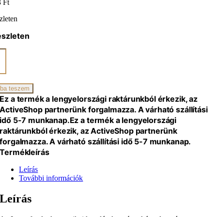
3
Ft
zleten
észleten
lla-
ba teszem
iség
Ez a termék a lengyelországi raktárunkból érkezik, az
ActiveShop partnerünk forgalmazza. A várható szállítási
idő 5-7 munkanap.
Ez a termék a lengyelországi
raktárunkból érkezik, az ActiveShop partnerünk
forgalmazza. A várható szállítási idő 5-7 munkanap.
Termékleírás
Leírás
További információk
Leírás