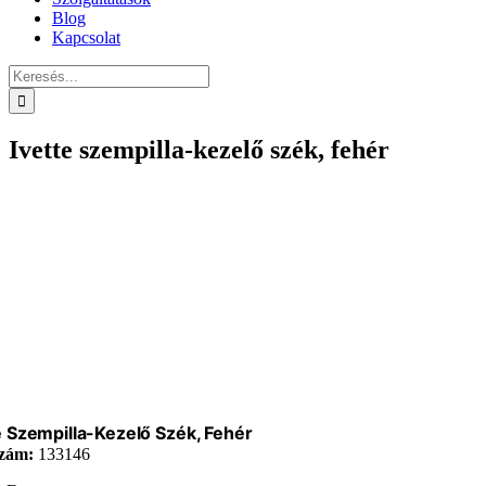
Blog
Kapcsolat
Keresés...
Ivette szempilla-kezelő szék, fehér
e Szempilla-Kezelő Szék, Fehér
zám:
133146