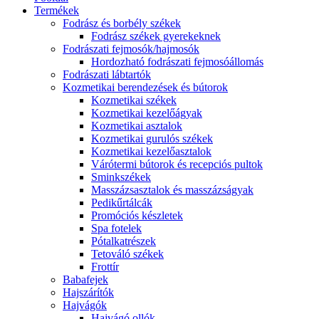
Termékek
Fodrász és borbély székek
Fodrász székek gyerekeknek
Fodrászati fejmosók/hajmosók
Hordozható fodrászati fejmosóállomás
Fodrászati lábtartók
Kozmetikai berendezések és bútorok
Kozmetikai székek
Kozmetikai kezelőágyak
Kozmetikai asztalok
Kozmetikai gurulós székek
Kozmetikai kezelőasztalok
Várótermi bútorok és recepciós pultok
Sminkszékek
Masszázsasztalok és masszázságyak
Pedikűrtálcák
Promóciós készletek
Spa fotelek
Pótalkatrészek
Tetováló székek
Frottír
Babafejek
Hajszárítók
Hajvágók
Hajvágó ollók